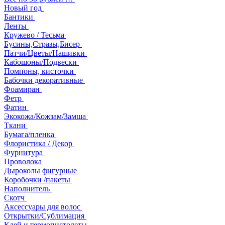
Новый год
Бантики
Ленты
Кружево / Тесьма
Бусины,Стразы,Бисер
Патчи/Цветы/Нашивки
Кабошоны/Подвески
Помпоны, кисточки
Бабочки декоративные
Фоамиран
Фетр
Фатин
Экокожа/Кожзам/Замша
Ткани
Бумага/пленка
Флористика / Декор
Фурнитура
Проволока
Дыроколы фигурные
Коробочки /пакеты
Наполнитель
Скотч
Аксессуары для волос
Открытки/Сублимация
Клей и термопистолеты