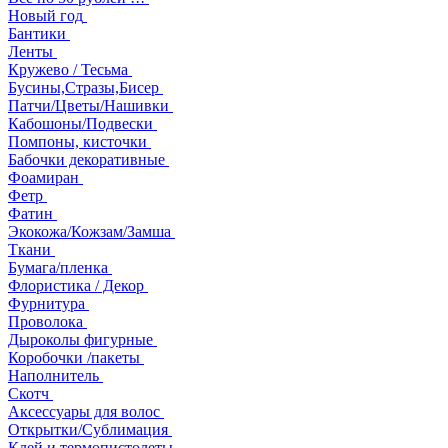
Новый год
Бантики
Ленты
Кружево / Тесьма
Бусины,Стразы,Бисер
Патчи/Цветы/Нашивки
Кабошоны/Подвески
Помпоны, кисточки
Бабочки декоративные
Фоамиран
Фетр
Фатин
Экокожа/Кожзам/Замша
Ткани
Бумага/пленка
Флористика / Декор
Фурнитура
Проволока
Дыроколы фигурные
Коробочки /пакеты
Наполнитель
Скотч
Аксессуары для волос
Открытки/Сублимация
Клей и термопистолеты