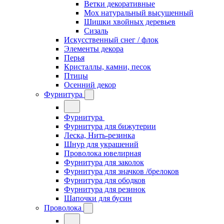
Ветки декоративные
Мох натуральный высушенный
Шишки хвойных деревьев
Сизаль
Искусственный снег / флок
Элементы декора
Перья
Кристаллы, камни, песок
Птицы
Осенний декор
Фурнитура
Фурнитура
Фурнитура для бижутерии
Леска, Нить-резинка
Шнур для украшений
Проволока ювелирная
Фурнитура для заколок
Фурнитура для значков /брелоков
Фурнитура для ободков
Фурнитура для резинок
Шапочки для бусин
Проволока