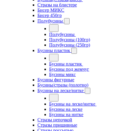
Стразы на блистере
Бисер МИКС
Бисер 450гр
Полубусины
Полубусины
Полубусины (100гр)
Полубусины (250гр)
Бусины пластик
Бусины пластик
Бусины под жемчуг
Бусины микс
Бусины фигурные
Бусины/стразы (полотно)
Бусины на леске/нитке
Бусины на леске/нитке
Бусины на леске
Бусины на нитке
Стразы цепочкой
Стразы пришивные
Стразы россыпью