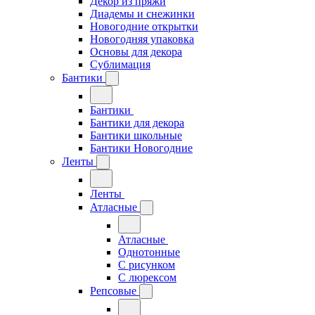
Декор из пряжи
Диадемы и снежинки
Новогодние открытки
Новогодняя упаковка
Основы для декора
Сублимация
Бантики
Бантики
Бантики для декора
Бантики школьные
Бантики Новогодние
Ленты
Ленты
Атласные
Атласные
Однотонные
С рисунком
С люрексом
Репсовые