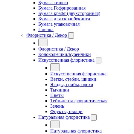
Бумага тишью
Бумага Гофрированная
Бумага крафт (двухсторонняя)
Бумага для скрапбукинга
Бумага упаковочная
Пленка
Флористика / Декор
Флористика / Декор
Колокольчики/Бубенчики
Искусственная флористика
Искусственная флористика
Ветки, стебли, шишки
Ягоды, грибы, орехи
Тычинки
Цветы
Тейп-лента флористическая
Зелень
Фрукты, овощи
Натуральная флористика
Натуральная флористика