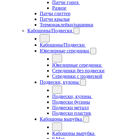
Патчи горох
Разное
Патчи глиттер
Патчи крылья
Термонаклейки/нашивки
Кабошоны/Подвески
Кабошоны/Подвески
Ювелирные серединки
Ювелирные серединки
Серединки без подвески
Серединки с подвеской
Подвески, кулоны
Подвески, кулоны
Подвески бусины
Подвески металл
Подвески пластик
Кабошоны вырубка
Кабошоны вырубка
9 Мая