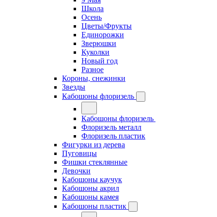
Школа
Осень
Цветы/Фрукты
Единорожки
Зверюшки
Куколки
Новый год
Разное
Короны, снежинки
Звезды
Кабошоны флоризель
Кабошоны флоризель
Флоризель металл
Флоризель пластик
Фигурки из дерева
Пуговицы
Фишки стеклянные
Девочки
Кабошоны каучук
Кабошоны акрил
Кабошоны камея
Кабошоны пластик