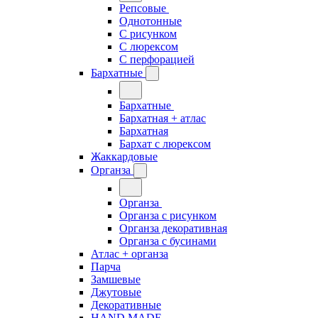
Репсовые
Однотонные
С рисунком
С люрексом
С перфорацией
Бархатные
Бархатные
Бархатная + атлас
Бархатная
Бархат с люрексом
Жаккардовые
Органза
Органза
Органза с рисунком
Органза декоративная
Органза с бусинами
Атлас + органза
Парча
Замшевые
Джутовые
Декоративные
HAND MADE