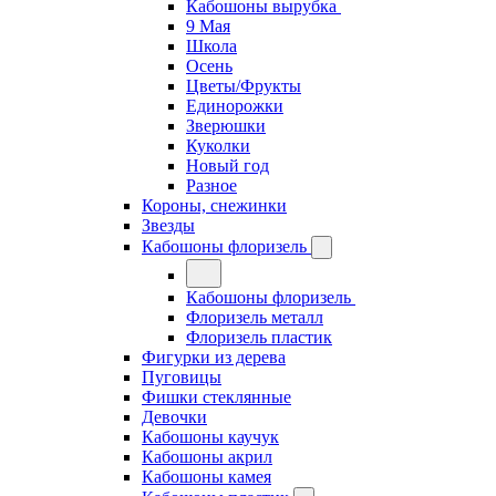
Кабошоны вырубка
9 Мая
Школа
Осень
Цветы/Фрукты
Единорожки
Зверюшки
Куколки
Новый год
Разное
Короны, снежинки
Звезды
Кабошоны флоризель
Кабошоны флоризель
Флоризель металл
Флоризель пластик
Фигурки из дерева
Пуговицы
Фишки стеклянные
Девочки
Кабошоны каучук
Кабошоны акрил
Кабошоны камея