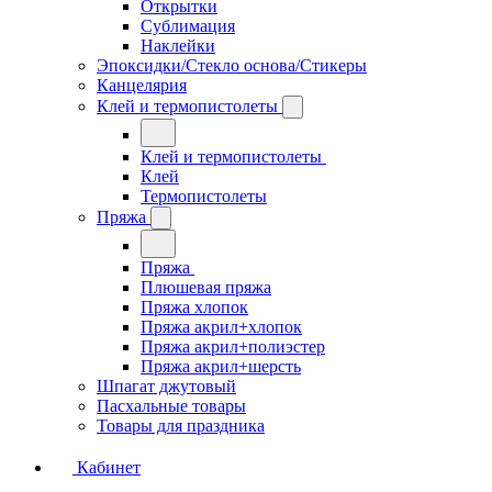
Открытки
Сублимация
Наклейки
Эпоксидки/Стекло основа/Стикеры
Канцелярия
Клей и термопистолеты
Клей и термопистолеты
Клей
Термопистолеты
Пряжа
Пряжа
Плюшевая пряжа
Пряжа хлопок
Пряжа акрил+хлопок
Пряжа акрил+полиэстер
Пряжа акрил+шерсть
Шпагат джутовый
Пасхальные товары
Товары для праздника
Кабинет