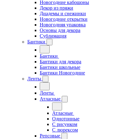
Новогодние кабошоны
Декор из пряжи
Диадемы и снежинки
Новогодние открытки
Новогодняя упаковка
Основы для декора
Сублимация
Бантики
Бантики
Бантики для декора
Бантики школьные
Бантики Новогодние
Ленты
Ленты
Атласные
Атласные
Однотонные
С рисунком
С люрексом
Репсовые