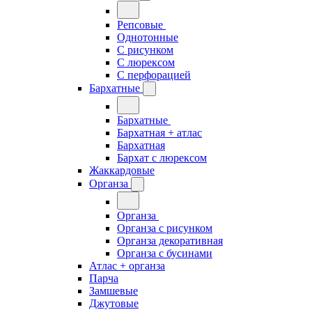
Репсовые
Однотонные
С рисунком
С люрексом
С перфорацией
Бархатные
Бархатные
Бархатная + атлас
Бархатная
Бархат с люрексом
Жаккардовые
Органза
Органза
Органза с рисунком
Органза декоративная
Органза с бусинами
Атлас + органза
Парча
Замшевые
Джутовые