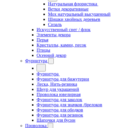
Натуральная флористика
Ветки декоративные
Мох натуральный высушенный
Шишки хвойных деревьев
Сизаль
Искусственный снег / флок
Элементы декора
Перья
Кристаллы, камни, песок
Птицы
Осенний декор
Фурнитура
Фурнитура
Фурнитура для бижутерии
Леска, Нить-резинка
Шнур для украшений
Проволока ювелирная
Фурнитура для заколок
Фурнитура для значков /брелоков
Фурнитура для ободков
Фурнитура для резинок
Шапочки для бусин
Проволока