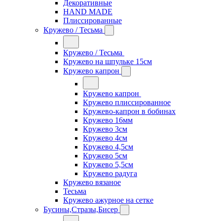
Декоративные
HAND MADE
Плиссированные
Кружево / Тесьма
Кружево / Тесьма
Кружево на шпульке 15см
Кружево капрон
Кружево капрон
Кружево плиссированное
Кружево-капрон в бобинах
Кружево 16мм
Кружево 3см
Кружево 4см
Кружево 4,5см
Кружево 5см
Кружево 5,5см
Кружево радуга
Кружево вязаное
Тесьма
Кружево ажурное на сетке
Бусины,Стразы,Бисер