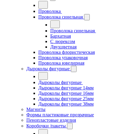
Проволока
Проволока синельная
Проволока синельная
Бархатная
С люрексом
Двухцветная
Проволока флористическая
Проволока упаковочная
Проволока ювелирная
Дыроколы фигурные
Дыроколы фигурные
Дыроколы фигурные 14мм
Дыроколы фигурные 16мм
Дыроколы фигурные 25мм
Дыроколы фигурные 38мм
Магниты
Формы пластиковые прозрачные
Пенопластовые изделия
Коробочки /пакеты