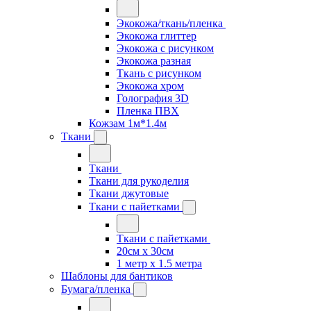
Экокожа/ткань/пленка
Экокожа глиттер
Экокожа с рисунком
Экокожа разная
Ткань с рисунком
Экокожа хром
Голография 3D
Пленка ПВХ
Кожзам 1м*1.4м
Ткани
Ткани
Ткани для рукоделия
Ткани джутовые
Ткани с пайетками
Ткани с пайетками
20см х 30см
1 метр х 1.5 метра
Шаблоны для бантиков
Бумага/пленка