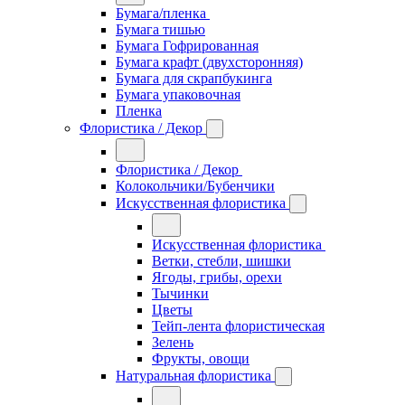
Бумага/пленка
Бумага тишью
Бумага Гофрированная
Бумага крафт (двухсторонняя)
Бумага для скрапбукинга
Бумага упаковочная
Пленка
Флористика / Декор
Флористика / Декор
Колокольчики/Бубенчики
Искусственная флористика
Искусственная флористика
Ветки, стебли, шишки
Ягоды, грибы, орехи
Тычинки
Цветы
Тейп-лента флористическая
Зелень
Фрукты, овощи
Натуральная флористика