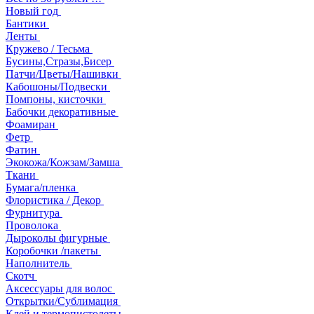
Новый год
Бантики
Ленты
Кружево / Тесьма
Бусины,Стразы,Бисер
Патчи/Цветы/Нашивки
Кабошоны/Подвески
Помпоны, кисточки
Бабочки декоративные
Фоамиран
Фетр
Фатин
Экокожа/Кожзам/Замша
Ткани
Бумага/пленка
Флористика / Декор
Фурнитура
Проволока
Дыроколы фигурные
Коробочки /пакеты
Наполнитель
Скотч
Аксессуары для волос
Открытки/Сублимация
Клей и термопистолеты