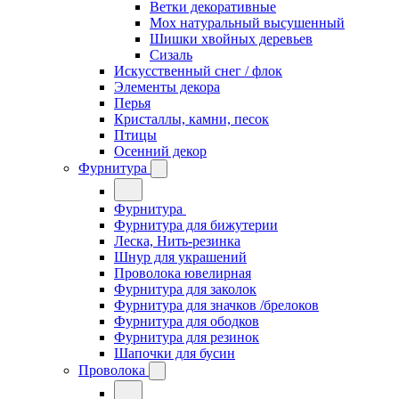
Ветки декоративные
Мох натуральный высушенный
Шишки хвойных деревьев
Сизаль
Искусственный снег / флок
Элементы декора
Перья
Кристаллы, камни, песок
Птицы
Осенний декор
Фурнитура
Фурнитура
Фурнитура для бижутерии
Леска, Нить-резинка
Шнур для украшений
Проволока ювелирная
Фурнитура для заколок
Фурнитура для значков /брелоков
Фурнитура для ободков
Фурнитура для резинок
Шапочки для бусин
Проволока