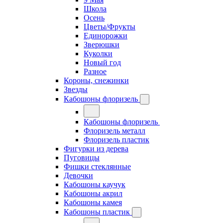
Школа
Осень
Цветы/Фрукты
Единорожки
Зверюшки
Куколки
Новый год
Разное
Короны, снежинки
Звезды
Кабошоны флоризель
Кабошоны флоризель
Флоризель металл
Флоризель пластик
Фигурки из дерева
Пуговицы
Фишки стеклянные
Девочки
Кабошоны каучук
Кабошоны акрил
Кабошоны камея
Кабошоны пластик