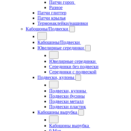
Патчи горох
Разное
Патчи глиттер
Патчи крылья
Термонаклейки/нашивки
Кабошоны/Подвески
Кабошоны/Подвески
Ювелирные серединки
Ювелирные серединки
Серединки без подвески
Серединки с подвеской
Подвески, кулоны
Подвески, кулоны
Подвески бусины
Подвески металл
Подвески пластик
Кабошоны вырубка
Кабошоны вырубка
9 Мая