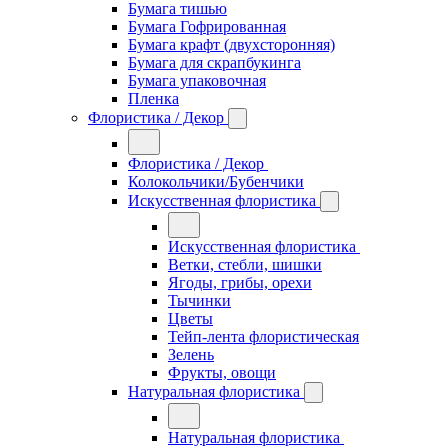
Бумага тишью
Бумага Гофрированная
Бумага крафт (двухсторонняя)
Бумага для скрапбукинга
Бумага упаковочная
Пленка
Флористика / Декор
Флористика / Декор
Колокольчики/Бубенчики
Искусственная флористика
Искусственная флористика
Ветки, стебли, шишки
Ягоды, грибы, орехи
Тычинки
Цветы
Тейп-лента флористическая
Зелень
Фрукты, овощи
Натуральная флористика
Натуральная флористика