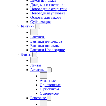
Декор из пряжи
Диадемы и снежинки
Новогодние открытки
Новогодняя упаковка
Основы для декора
Сублимация
Бантики
Бантики
Бантики для декора
Бантики школьные
Бантики Новогодние
Ленты
Ленты
Атласные
Атласные
Однотонные
С рисунком
С люрексом
Репсовые