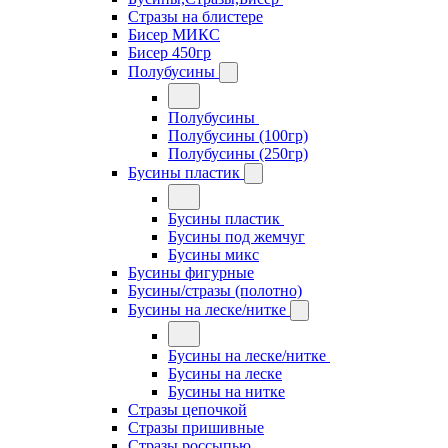
Стразы на блистере
Бисер МИКС
Бисер 450гр
Полубусины
Полубусины
Полубусины (100гр)
Полубусины (250гр)
Бусины пластик
Бусины пластик
Бусины под жемчуг
Бусины микс
Бусины фигурные
Бусины/стразы (полотно)
Бусины на леске/нитке
Бусины на леске/нитке
Бусины на леске
Бусины на нитке
Стразы цепочкой
Стразы пришивные
Стразы россыпью