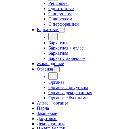
Репсовые
Однотонные
С рисунком
С люрексом
С перфорацией
Бархатные
Бархатные
Бархатная + атлас
Бархатная
Бархат с люрексом
Жаккардовые
Органза
Органза
Органза с рисунком
Органза декоративная
Органза с бусинами
Атлас + органза
Парча
Замшевые
Джутовые
Декоративные
HAND MADE