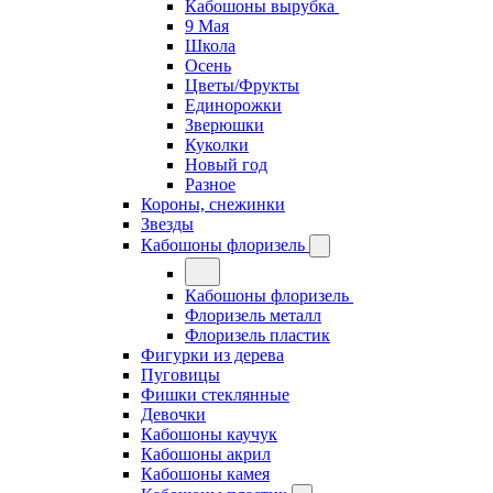
Кабошоны вырубка
9 Мая
Школа
Осень
Цветы/Фрукты
Единорожки
Зверюшки
Куколки
Новый год
Разное
Короны, снежинки
Звезды
Кабошоны флоризель
Кабошоны флоризель
Флоризель металл
Флоризель пластик
Фигурки из дерева
Пуговицы
Фишки стеклянные
Девочки
Кабошоны каучук
Кабошоны акрил
Кабошоны камея