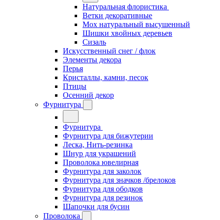
Натуральная флористика
Ветки декоративные
Мох натуральный высушенный
Шишки хвойных деревьев
Сизаль
Искусственный снег / флок
Элементы декора
Перья
Кристаллы, камни, песок
Птицы
Осенний декор
Фурнитура
Фурнитура
Фурнитура для бижутерии
Леска, Нить-резинка
Шнур для украшений
Проволока ювелирная
Фурнитура для заколок
Фурнитура для значков /брелоков
Фурнитура для ободков
Фурнитура для резинок
Шапочки для бусин
Проволока