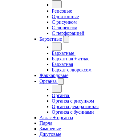
Репсовые
Однотонные
С рисунком
С люрексом
С перфорацией
Бархатные
Бархатные
Бархатная + атлас
Бархатная
Бархат с люрексом
Жаккардовые
Органза
Органза
Органза с рисунком
Органза декоративная
Органза с бусинами
Атлас + органза
Парча
Замшевые
Джутовые