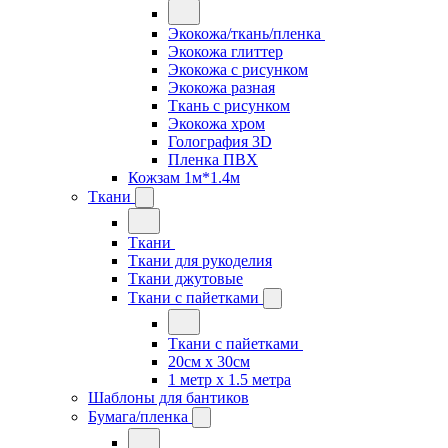
Экокожа/ткань/пленка
Экокожа глиттер
Экокожа с рисунком
Экокожа разная
Ткань с рисунком
Экокожа хром
Голография 3D
Пленка ПВХ
Кожзам 1м*1.4м
Ткани
Ткани
Ткани для рукоделия
Ткани джутовые
Ткани с пайетками
Ткани с пайетками
20см х 30см
1 метр х 1.5 метра
Шаблоны для бантиков
Бумага/пленка