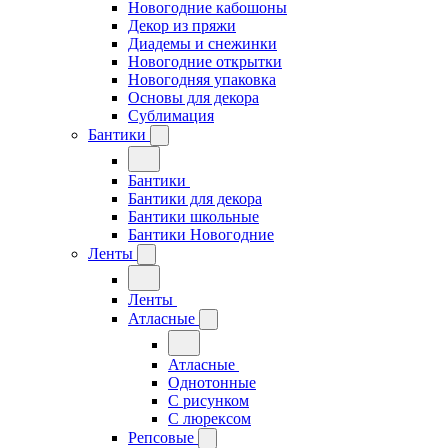
Новогодние кабошоны
Декор из пряжи
Диадемы и снежинки
Новогодние открытки
Новогодняя упаковка
Основы для декора
Сублимация
Бантики
Бантики
Бантики для декора
Бантики школьные
Бантики Новогодние
Ленты
Ленты
Атласные
Атласные
Однотонные
С рисунком
С люрексом
Репсовые