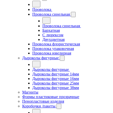
Проволока
Проволока синельная
Проволока синельная
Бархатная
С люрексом
Двухцветная
Проволока флористическая
Проволока упаковочная
Проволока ювелирная
Дыроколы фигурные
Дыроколы фигурные
Дыроколы фигурные 14мм
Дыроколы фигурные 16мм
Дыроколы фигурные 25мм
Дыроколы фигурные 38мм
Магниты
Формы пластиковые прозрачные
Пенопластовые изделия
Коробочки /пакеты