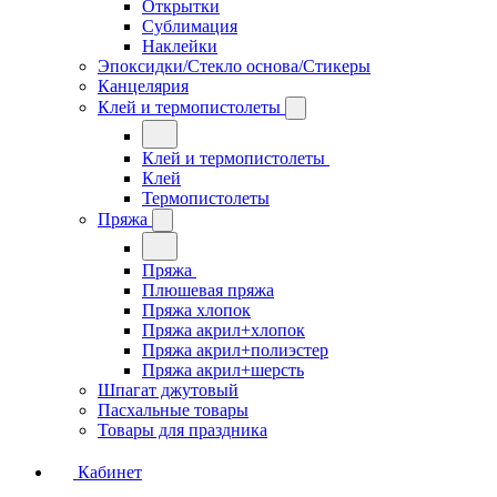
Открытки
Сублимация
Наклейки
Эпоксидки/Стекло основа/Стикеры
Канцелярия
Клей и термопистолеты
Клей и термопистолеты
Клей
Термопистолеты
Пряжа
Пряжа
Плюшевая пряжа
Пряжа хлопок
Пряжа акрил+хлопок
Пряжа акрил+полиэстер
Пряжа акрил+шерсть
Шпагат джутовый
Пасхальные товары
Товары для праздника
Кабинет