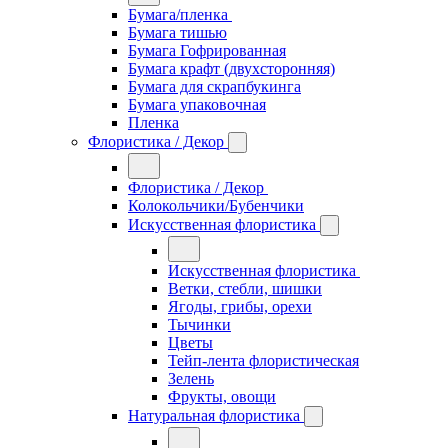
Бумага/пленка
Бумага тишью
Бумага Гофрированная
Бумага крафт (двухсторонняя)
Бумага для скрапбукинга
Бумага упаковочная
Пленка
Флористика / Декор
Флористика / Декор
Колокольчики/Бубенчики
Искусственная флористика
Искусственная флористика
Ветки, стебли, шишки
Ягоды, грибы, орехи
Тычинки
Цветы
Тейп-лента флористическая
Зелень
Фрукты, овощи
Натуральная флористика