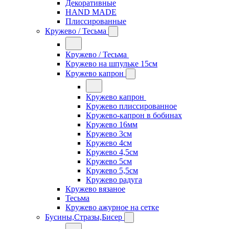
Декоративные
HAND MADE
Плиссированные
Кружево / Тесьма
Кружево / Тесьма
Кружево на шпульке 15см
Кружево капрон
Кружево капрон
Кружево плиссированное
Кружево-капрон в бобинах
Кружево 16мм
Кружево 3см
Кружево 4см
Кружево 4,5см
Кружево 5см
Кружево 5,5см
Кружево радуга
Кружево вязаное
Тесьма
Кружево ажурное на сетке
Бусины,Стразы,Бисер