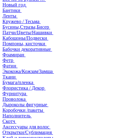
Новый год
Бантики
Ленты
Кружево / Тесьма
Бусины,Стразы,Бисер
Патчи/Цветы/Нашивки
Кабошоны/Подвески
Помпоны, кисточки
Бабочки декоративные
Фоамиран
Фетр
Фатин
Экокожа/Кожзам/Замша
Ткани
Бумага/пленка
Флористика / Декор
Фурнитура
Проволока
Дыроколы фигурные
Коробочки /пакеты
Наполнитель
Скотч
Аксессуары для волос
Открытки/Сублимация
Клей и термопистолеты