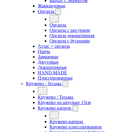
Бархат с люрексом
Жаккардовые
Органза
Органза
Органза с рисунком
Органза декоративная
Органза с бусинами
Атлас + органза
Парча
Замшевые
Джутовые
Декоративные
HAND MADE
Плиссированные
Кружево / Тесьма
Кружево / Тесьма
Кружево на шпульке 15см
Кружево капрон
Кружево капрон
Кружево плиссированное