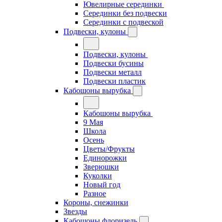
Ювелирные серединки
Серединки без подвески
Серединки с подвеской
Подвески, кулоны
Подвески, кулоны
Подвески бусины
Подвески металл
Подвески пластик
Кабошоны вырубка
Кабошоны вырубка
9 Мая
Школа
Осень
Цветы/Фрукты
Единорожки
Зверюшки
Куколки
Новый год
Разное
Короны, снежинки
Звезды
Кабошоны флоризель