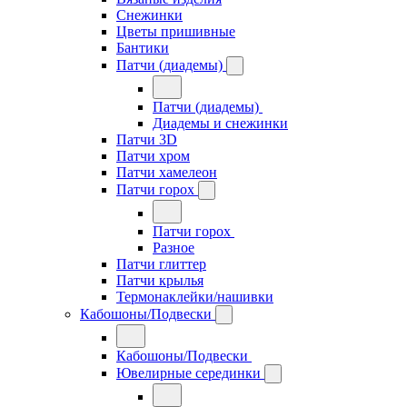
Снежинки
Цветы пришивные
Бантики
Патчи (диадемы)
Патчи (диадемы)
Диадемы и снежинки
Патчи 3D
Патчи хром
Патчи хамелеон
Патчи горох
Патчи горох
Разное
Патчи глиттер
Патчи крылья
Термонаклейки/нашивки
Кабошоны/Подвески
Кабошоны/Подвески
Ювелирные серединки