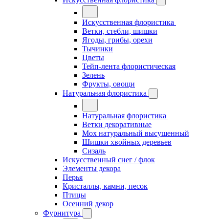
Искусственная флористика
Ветки, стебли, шишки
Ягоды, грибы, орехи
Тычинки
Цветы
Тейп-лента флористическая
Зелень
Фрукты, овощи
Натуральная флористика
Натуральная флористика
Ветки декоративные
Мох натуральный высушенный
Шишки хвойных деревьев
Сизаль
Искусственный снег / флок
Элементы декора
Перья
Кристаллы, камни, песок
Птицы
Осенний декор
Фурнитура