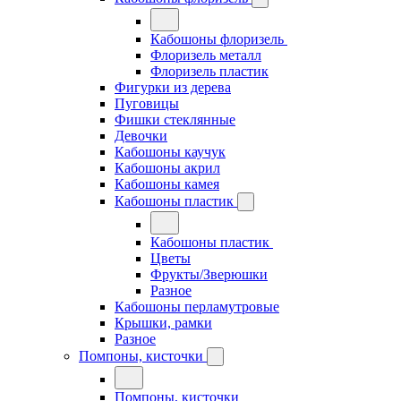
Кабошоны флоризель
Флоризель металл
Флоризель пластик
Фигурки из дерева
Пуговицы
Фишки стеклянные
Девочки
Кабошоны каучук
Кабошоны акрил
Кабошоны камея
Кабошоны пластик
Кабошоны пластик
Цветы
Фрукты/Зверюшки
Разное
Кабошоны перламутровые
Крышки, рамки
Разное
Помпоны, кисточки
Помпоны, кисточки