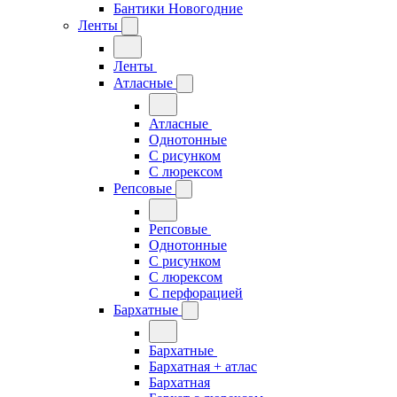
Бантики Новогодние
Ленты
Ленты
Атласные
Атласные
Однотонные
С рисунком
С люрексом
Репсовые
Репсовые
Однотонные
С рисунком
С люрексом
С перфорацией
Бархатные
Бархатные
Бархатная + атлас
Бархатная