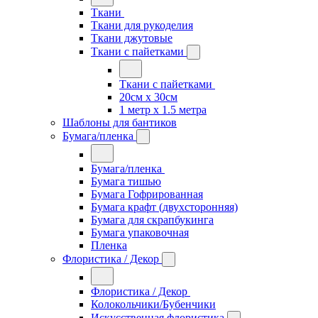
Ткани
Ткани для рукоделия
Ткани джутовые
Ткани с пайетками
Ткани с пайетками
20см х 30см
1 метр х 1.5 метра
Шаблоны для бантиков
Бумага/пленка
Бумага/пленка
Бумага тишью
Бумага Гофрированная
Бумага крафт (двухсторонняя)
Бумага для скрапбукинга
Бумага упаковочная
Пленка
Флористика / Декор
Флористика / Декор
Колокольчики/Бубенчики
Искусственная флористика