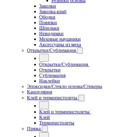
Резинки основы
Заколки
Заколка-краб
Ободки
Повязки
Шпильки
Невидимки
Меховые наушники
Аксессуары из меха
Открытки/Сублимация
Открытки/Сублимация
Открытки
Сублимация
Наклейки
Эпоксидки/Стекло основа/Стикеры
Канцелярия
Клей и термопистолеты
Клей и термопистолеты
Клей
Термопистолеты
Пряжа