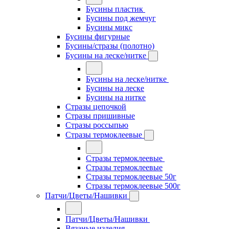
Бусины пластик
Бусины под жемчуг
Бусины микс
Бусины фигурные
Бусины/стразы (полотно)
Бусины на леске/нитке
Бусины на леске/нитке
Бусины на леске
Бусины на нитке
Стразы цепочкой
Стразы пришивные
Стразы россыпью
Стразы термоклеевые
Стразы термоклеевые
Стразы термоклеевые
Стразы термоклеевые 50г
Стразы термоклеевые 500г
Патчи/Цветы/Нашивки
Патчи/Цветы/Нашивки
Вязаные изделия