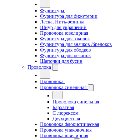
Фурнитура
Фурнитура для бижутерии
Леска, Нить-резинка
Шнур для украшений
Проволока ювелирная
Фурнитура для заколок
Фурнитура для значков /брелоков
Фурнитура для ободков
Фурнитура для резинок
Шапочки для бусин
Проволока
Проволока
Проволока синельная
Проволока синельная
Бархатная
С люрексом
Двухцветная
Проволока флористическая
Проволока упаковочная
Проволока ювелирная