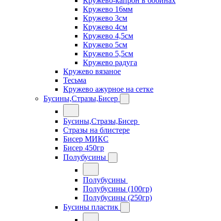
Кружево-капрон в бобинах
Кружево 16мм
Кружево 3см
Кружево 4см
Кружево 4,5см
Кружево 5см
Кружево 5,5см
Кружево радуга
Кружево вязаное
Тесьма
Кружево ажурное на сетке
Бусины,Стразы,Бисер
Бусины,Стразы,Бисер
Стразы на блистере
Бисер МИКС
Бисер 450гр
Полубусины
Полубусины
Полубусины (100гр)
Полубусины (250гр)
Бусины пластик