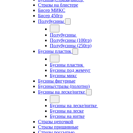
Стразы на блистере
Бисер МИКС
Бисер 450гр
Полубусины
Полубусины
Полубусины (100гр)
Полубусины (250гр)
Бусины пластик
Бусины пластик
Бусины под жемчуг
Бусины микс
Бусины фигурные
Бусины/стразы (полотно)
Бусины на леске/нитке
Бусины на леске/нитке
Бусины на леске
Бусины на нитке
Стразы цепочкой
Стразы пришивные
Стразы россыпью