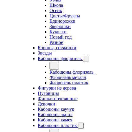
Школа
Осень
Цветы/Фрукты
Единорожки
Зверюшки
Куколки
Новый год
Разное
Короны, снежинки
Звезды
Кабошоны флоризель
Кабошоны флоризель
Флоризель металл
Флоризель пластик
Фигурки из дерева
Пуговицы
Фишки стеклянные
Девочки
Кабошоны каучук
Кабошоны акрил
Кабошоны камея
Кабошоны пластик