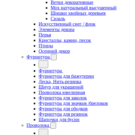
Ветки декоративные
Мох натуральный высушенный
Шишки хвойных деревьев
Сизаль
Искусственный снег / флок
Элементы декора
Перья
Кристаллы, камни, песок
Птицы
Осенний декор
Фурнитура
Фурнитура
Фурнитура для бижутерии
Леска, Нить-резинка
Шнур для украшений
Проволока ювелирная
Фурнитура для заколок
Фурнитура для значков /брелоков
Фурнитура для ободков
Фурнитура для резинок
Шапочки для бусин
Проволока