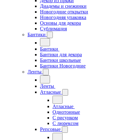
Декор из пряжи
Диадемы и снежинки
Новогодние открытки
Новогодняя упаковка
Основы для декора
Сублимация
Бантики
Бантики
Бантики для декора
Бантики школьные
Бантики Новогодние
Ленты
Ленты
Атласные
Атласные
Однотонные
С рисунком
С люрексом
Репсовые