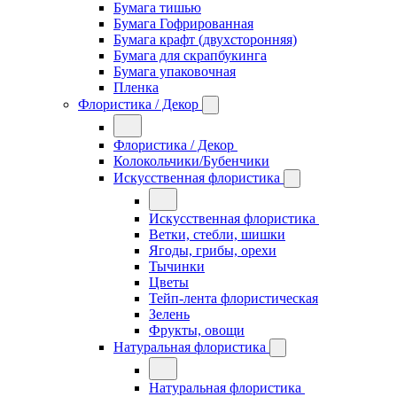
Бумага тишью
Бумага Гофрированная
Бумага крафт (двухсторонняя)
Бумага для скрапбукинга
Бумага упаковочная
Пленка
Флористика / Декор
Флористика / Декор
Колокольчики/Бубенчики
Искусственная флористика
Искусственная флористика
Ветки, стебли, шишки
Ягоды, грибы, орехи
Тычинки
Цветы
Тейп-лента флористическая
Зелень
Фрукты, овощи
Натуральная флористика
Натуральная флористика