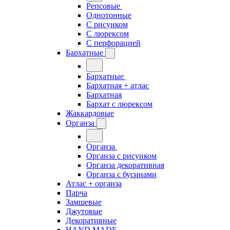
Репсовые
Однотонные
С рисунком
С люрексом
С перфорацией
Бархатные
Бархатные
Бархатная + атлас
Бархатная
Бархат с люрексом
Жаккардовые
Органза
Органза
Органза с рисунком
Органза декоративная
Органза с бусинами
Атлас + органза
Парча
Замшевые
Джутовые
Декоративные
HAND MADE