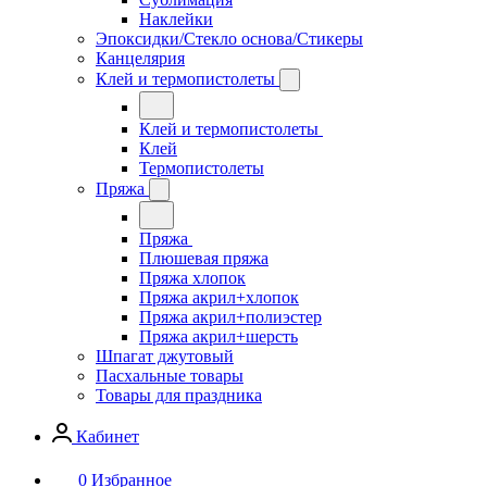
Наклейки
Эпоксидки/Стекло основа/Стикеры
Канцелярия
Клей и термопистолеты
Клей и термопистолеты
Клей
Термопистолеты
Пряжа
Пряжа
Плюшевая пряжа
Пряжа хлопок
Пряжа акрил+хлопок
Пряжа акрил+полиэстер
Пряжа акрил+шерсть
Шпагат джутовый
Пасхальные товары
Товары для праздника
Кабинет
0
Избранное