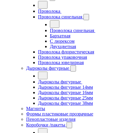
Проволока
Проволока синельная
Проволока синельная
Бархатная
С люрексом
Двухцветная
Проволока флористическая
Проволока упаковочная
Проволока ювелирная
Дыроколы фигурные
Дыроколы фигурные
Дыроколы фигурные 14мм
Дыроколы фигурные 16мм
Дыроколы фигурные 25мм
Дыроколы фигурные 38мм
Магниты
Формы пластиковые прозрачные
Пенопластовые изделия
Коробочки /пакеты