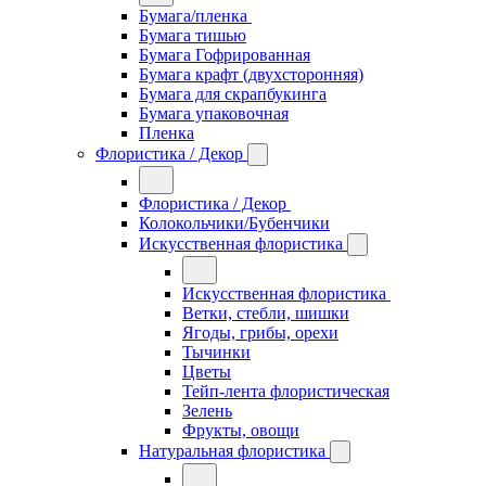
Бумага/пленка
Бумага тишью
Бумага Гофрированная
Бумага крафт (двухсторонняя)
Бумага для скрапбукинга
Бумага упаковочная
Пленка
Флористика / Декор
Флористика / Декор
Колокольчики/Бубенчики
Искусственная флористика
Искусственная флористика
Ветки, стебли, шишки
Ягоды, грибы, орехи
Тычинки
Цветы
Тейп-лента флористическая
Зелень
Фрукты, овощи
Натуральная флористика