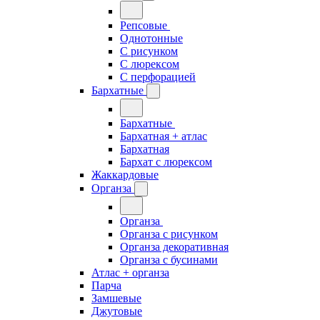
Репсовые
Однотонные
С рисунком
С люрексом
С перфорацией
Бархатные
Бархатные
Бархатная + атлас
Бархатная
Бархат с люрексом
Жаккардовые
Органза
Органза
Органза с рисунком
Органза декоративная
Органза с бусинами
Атлас + органза
Парча
Замшевые
Джутовые