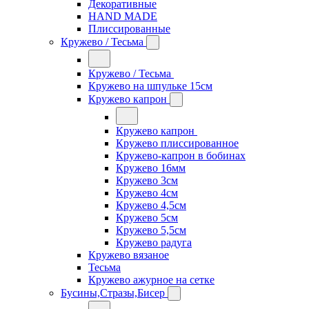
Декоративные
HAND MADE
Плиссированные
Кружево / Тесьма
Кружево / Тесьма
Кружево на шпульке 15см
Кружево капрон
Кружево капрон
Кружево плиссированное
Кружево-капрон в бобинах
Кружево 16мм
Кружево 3см
Кружево 4см
Кружево 4,5см
Кружево 5см
Кружево 5,5см
Кружево радуга
Кружево вязаное
Тесьма
Кружево ажурное на сетке
Бусины,Стразы,Бисер