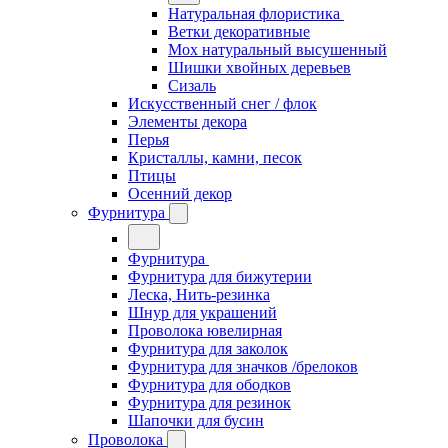
Натуральная флористика
Ветки декоративные
Мох натуральный высушенный
Шишки хвойных деревьев
Сизаль
Искусственный снег / флок
Элементы декора
Перья
Кристаллы, камни, песок
Птицы
Осенний декор
Фурнитура
Фурнитура
Фурнитура для бижутерии
Леска, Нить-резинка
Шнур для украшений
Проволока ювелирная
Фурнитура для заколок
Фурнитура для значков /брелоков
Фурнитура для ободков
Фурнитура для резинок
Шапочки для бусин
Проволока