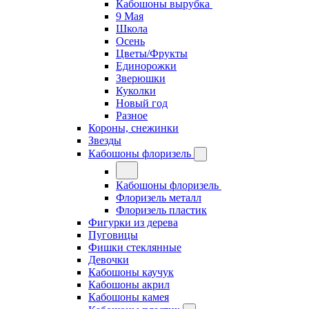
Кабошоны вырубка
9 Мая
Школа
Осень
Цветы/Фрукты
Единорожки
Зверюшки
Куколки
Новый год
Разное
Короны, снежинки
Звезды
Кабошоны флоризель
Кабошоны флоризель
Флоризель металл
Флоризель пластик
Фигурки из дерева
Пуговицы
Фишки стеклянные
Девочки
Кабошоны каучук
Кабошоны акрил
Кабошоны камея