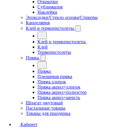
Открытки
Сублимация
Наклейки
Эпоксидки/Стекло основа/Стикеры
Канцелярия
Клей и термопистолеты
Клей и термопистолеты
Клей
Термопистолеты
Пряжа
Пряжа
Плюшевая пряжа
Пряжа хлопок
Пряжа акрил+хлопок
Пряжа акрил+полиэстер
Пряжа акрил+шерсть
Шпагат джутовый
Пасхальные товары
Товары для праздника
Кабинет