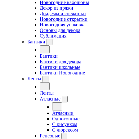
Новогодние кабошоны
Декор из пряжи
Диадемы и снежинки
Новогодние открытки
Новогодняя упаковка
Основы для декора
Сублимация
Бантики
Бантики
Бантики для декора
Бантики школьные
Бантики Новогодние
Ленты
Ленты
Атласные
Атласные
Однотонные
С рисунком
С люрексом
Репсовые