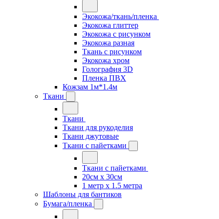
Экокожа/ткань/пленка
Экокожа глиттер
Экокожа с рисунком
Экокожа разная
Ткань с рисунком
Экокожа хром
Голография 3D
Пленка ПВХ
Кожзам 1м*1.4м
Ткани
Ткани
Ткани для рукоделия
Ткани джутовые
Ткани с пайетками
Ткани с пайетками
20см х 30см
1 метр х 1.5 метра
Шаблоны для бантиков
Бумага/пленка