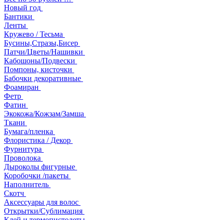
Новый год
Бантики
Ленты
Кружево / Тесьма
Бусины,Стразы,Бисер
Патчи/Цветы/Нашивки
Кабошоны/Подвески
Помпоны, кисточки
Бабочки декоративные
Фоамиран
Фетр
Фатин
Экокожа/Кожзам/Замша
Ткани
Бумага/пленка
Флористика / Декор
Фурнитура
Проволока
Дыроколы фигурные
Коробочки /пакеты
Наполнитель
Скотч
Аксессуары для волос
Открытки/Сублимация
Клей и термопистолеты