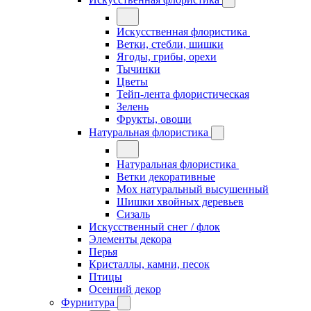
Искусственная флористика
Ветки, стебли, шишки
Ягоды, грибы, орехи
Тычинки
Цветы
Тейп-лента флористическая
Зелень
Фрукты, овощи
Натуральная флористика
Натуральная флористика
Ветки декоративные
Мох натуральный высушенный
Шишки хвойных деревьев
Сизаль
Искусственный снег / флок
Элементы декора
Перья
Кристаллы, камни, песок
Птицы
Осенний декор
Фурнитура