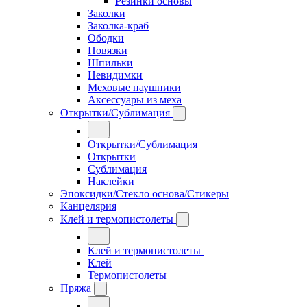
Резинки основы
Заколки
Заколка-краб
Ободки
Повязки
Шпильки
Невидимки
Меховые наушники
Аксессуары из меха
Открытки/Сублимация
Открытки/Сублимация
Открытки
Сублимация
Наклейки
Эпоксидки/Стекло основа/Стикеры
Канцелярия
Клей и термопистолеты
Клей и термопистолеты
Клей
Термопистолеты
Пряжа