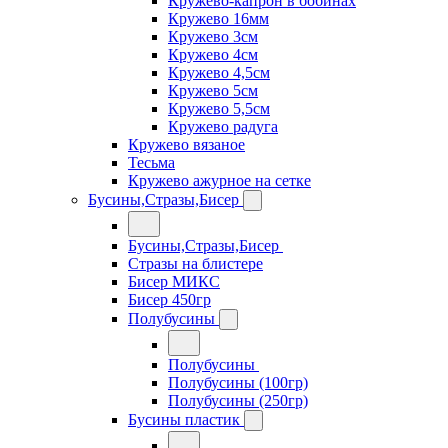
Кружево-капрон в бобинах
Кружево 16мм
Кружево 3см
Кружево 4см
Кружево 4,5см
Кружево 5см
Кружево 5,5см
Кружево радуга
Кружево вязаное
Тесьма
Кружево ажурное на сетке
Бусины,Стразы,Бисер
Бусины,Стразы,Бисер
Стразы на блистере
Бисер МИКС
Бисер 450гр
Полубусины
Полубусины
Полубусины (100гр)
Полубусины (250гр)
Бусины пластик