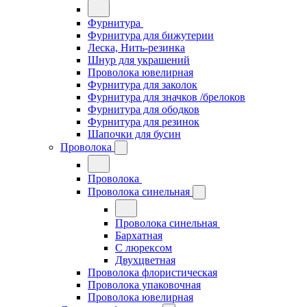
Фурнитура
Фурнитура для бижутерии
Леска, Нить-резинка
Шнур для украшений
Проволока ювелирная
Фурнитура для заколок
Фурнитура для значков /брелоков
Фурнитура для ободков
Фурнитура для резинок
Шапочки для бусин
Проволока
Проволока
Проволока синельная
Проволока синельная
Бархатная
С люрексом
Двухцветная
Проволока флористическая
Проволока упаковочная
Проволока ювелирная