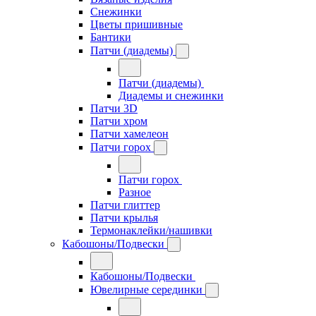
Снежинки
Цветы пришивные
Бантики
Патчи (диадемы)
Патчи (диадемы)
Диадемы и снежинки
Патчи 3D
Патчи хром
Патчи хамелеон
Патчи горох
Патчи горох
Разное
Патчи глиттер
Патчи крылья
Термонаклейки/нашивки
Кабошоны/Подвески
Кабошоны/Подвески
Ювелирные серединки