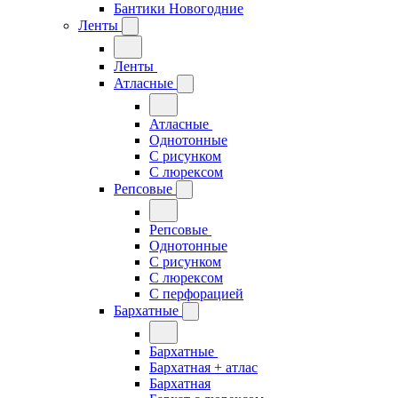
Бантики Новогодние
Ленты
Ленты
Атласные
Атласные
Однотонные
С рисунком
С люрексом
Репсовые
Репсовые
Однотонные
С рисунком
С люрексом
С перфорацией
Бархатные
Бархатные
Бархатная + атлас
Бархатная