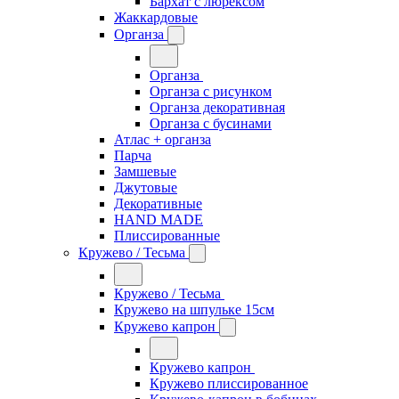
Бархат с люрексом
Жаккардовые
Органза
Органза
Органза с рисунком
Органза декоративная
Органза с бусинами
Атлас + органза
Парча
Замшевые
Джутовые
Декоративные
HAND MADE
Плиссированные
Кружево / Тесьма
Кружево / Тесьма
Кружево на шпульке 15см
Кружево капрон
Кружево капрон
Кружево плиссированное