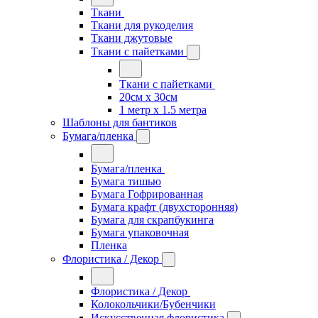
Ткани
Ткани для рукоделия
Ткани джутовые
Ткани с пайетками
Ткани с пайетками
20см х 30см
1 метр х 1.5 метра
Шаблоны для бантиков
Бумага/пленка
Бумага/пленка
Бумага тишью
Бумага Гофрированная
Бумага крафт (двухсторонняя)
Бумага для скрапбукинга
Бумага упаковочная
Пленка
Флористика / Декор
Флористика / Декор
Колокольчики/Бубенчики
Искусственная флористика