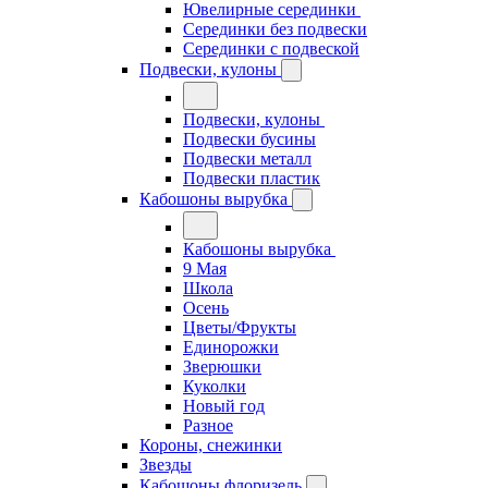
Ювелирные серединки
Серединки без подвески
Серединки с подвеской
Подвески, кулоны
Подвески, кулоны
Подвески бусины
Подвески металл
Подвески пластик
Кабошоны вырубка
Кабошоны вырубка
9 Мая
Школа
Осень
Цветы/Фрукты
Единорожки
Зверюшки
Куколки
Новый год
Разное
Короны, снежинки
Звезды
Кабошоны флоризель