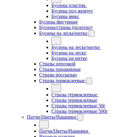
Бусины пластик
Бусины под жемчуг
Бусины микс
Бусины фигурные
Бусины/стразы (полотно)
Бусины на леске/нитке
Бусины на леске/нитке
Бусины на леске
Бусины на нитке
Стразы цепочкой
Стразы пришивные
Стразы россыпью
Стразы термоклеевые
Стразы термоклеевые
Стразы термоклеевые
Стразы термоклеевые 50г
Стразы термоклеевые 500г
Патчи/Цветы/Нашивки
Патчи/Цветы/Нашивки
Вязаные изделия