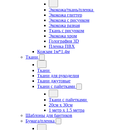
Экокожа/ткань/пленка
Экокожа глиттер
Экокожа с рисунком
Экокожа разная
Ткань с рисунком
Экокожа хром
Голография 3D
Пленка ПВХ
Кожзам 1м*1.4м
Ткани
Ткани
Ткани для рукоделия
Ткани джутовые
Ткани с пайетками
Ткани с пайетками
20см х 30см
1 метр х 1.5 метра
Шаблоны для бантиков
Бумага/пленка