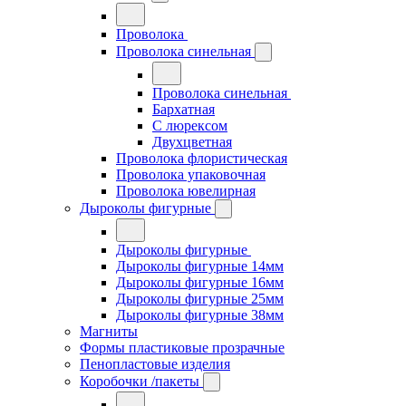
Проволока
Проволока синельная
Проволока синельная
Бархатная
С люрексом
Двухцветная
Проволока флористическая
Проволока упаковочная
Проволока ювелирная
Дыроколы фигурные
Дыроколы фигурные
Дыроколы фигурные 14мм
Дыроколы фигурные 16мм
Дыроколы фигурные 25мм
Дыроколы фигурные 38мм
Магниты
Формы пластиковые прозрачные
Пенопластовые изделия
Коробочки /пакеты