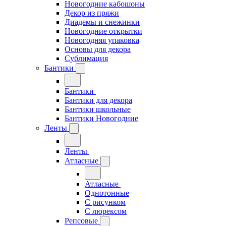
Новогодние кабошоны
Декор из пряжи
Диадемы и снежинки
Новогодние открытки
Новогодняя упаковка
Основы для декора
Сублимация
Бантики
Бантики
Бантики для декора
Бантики школьные
Бантики Новогодние
Ленты
Ленты
Атласные
Атласные
Однотонные
С рисунком
С люрексом
Репсовые