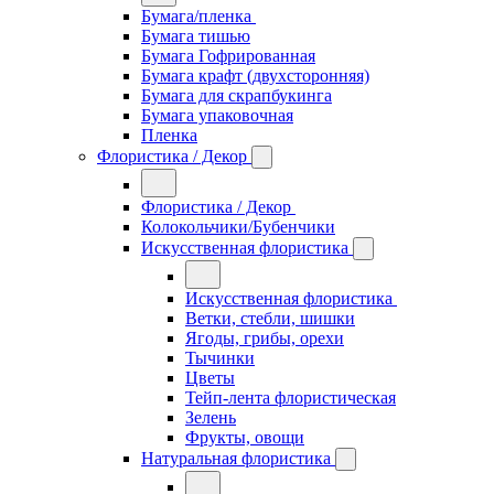
Бумага/пленка
Бумага тишью
Бумага Гофрированная
Бумага крафт (двухсторонняя)
Бумага для скрапбукинга
Бумага упаковочная
Пленка
Флористика / Декор
Флористика / Декор
Колокольчики/Бубенчики
Искусственная флористика
Искусственная флористика
Ветки, стебли, шишки
Ягоды, грибы, орехи
Тычинки
Цветы
Тейп-лента флористическая
Зелень
Фрукты, овощи
Натуральная флористика