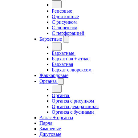
Репсовые
Однотонные
С рисунком
С люрексом
С перфорацией
Бархатные
Бархатные
Бархатная + атлас
Бархатная
Бархат с люрексом
Жаккардовые
Органза
Органза
Органза с рисунком
Органза декоративная
Органза с бусинами
Атлас + органза
Парча
Замшевые
Джутовые