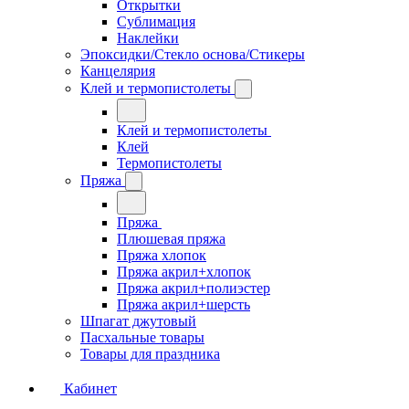
Открытки
Сублимация
Наклейки
Эпоксидки/Стекло основа/Стикеры
Канцелярия
Клей и термопистолеты
Клей и термопистолеты
Клей
Термопистолеты
Пряжа
Пряжа
Плюшевая пряжа
Пряжа хлопок
Пряжа акрил+хлопок
Пряжа акрил+полиэстер
Пряжа акрил+шерсть
Шпагат джутовый
Пасхальные товары
Товары для праздника
Кабинет