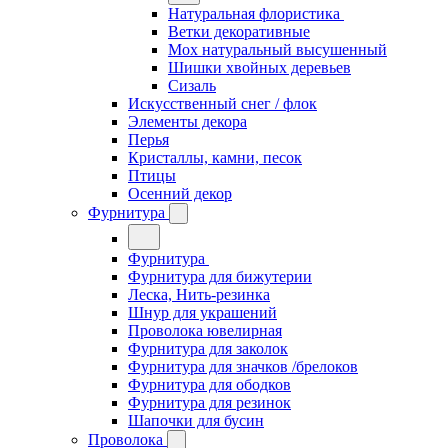
Натуральная флористика
Ветки декоративные
Мох натуральный высушенный
Шишки хвойных деревьев
Сизаль
Искусственный снег / флок
Элементы декора
Перья
Кристаллы, камни, песок
Птицы
Осенний декор
Фурнитура
Фурнитура
Фурнитура для бижутерии
Леска, Нить-резинка
Шнур для украшений
Проволока ювелирная
Фурнитура для заколок
Фурнитура для значков /брелоков
Фурнитура для ободков
Фурнитура для резинок
Шапочки для бусин
Проволока