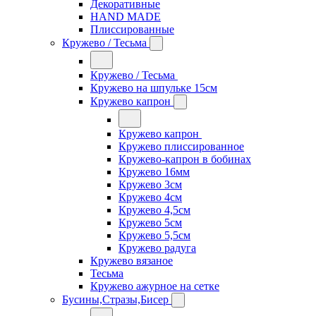
Декоративные
HAND MADE
Плиссированные
Кружево / Тесьма
Кружево / Тесьма
Кружево на шпульке 15см
Кружево капрон
Кружево капрон
Кружево плиссированное
Кружево-капрон в бобинах
Кружево 16мм
Кружево 3см
Кружево 4см
Кружево 4,5см
Кружево 5см
Кружево 5,5см
Кружево радуга
Кружево вязаное
Тесьма
Кружево ажурное на сетке
Бусины,Стразы,Бисер