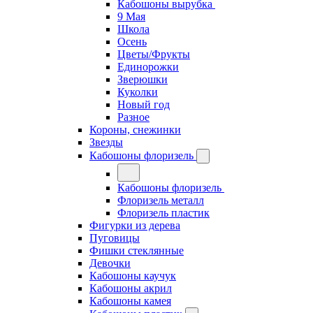
Кабошоны вырубка
9 Мая
Школа
Осень
Цветы/Фрукты
Единорожки
Зверюшки
Куколки
Новый год
Разное
Короны, снежинки
Звезды
Кабошоны флоризель
Кабошоны флоризель
Флоризель металл
Флоризель пластик
Фигурки из дерева
Пуговицы
Фишки стеклянные
Девочки
Кабошоны каучук
Кабошоны акрил
Кабошоны камея