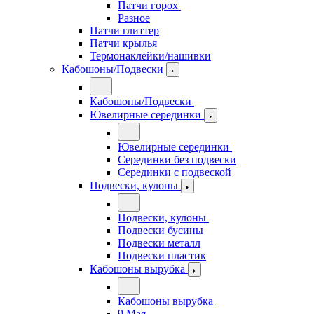
Патчи горох
Разное
Патчи глиттер
Патчи крылья
Термонаклейки/нашивки
Кабошоны/Подвески
Кабошоны/Подвески
Ювелирные серединки
Ювелирные серединки
Серединки без подвески
Серединки с подвеской
Подвески, кулоны
Подвески, кулоны
Подвески бусины
Подвески металл
Подвески пластик
Кабошоны вырубка
Кабошоны вырубка
9 Мая