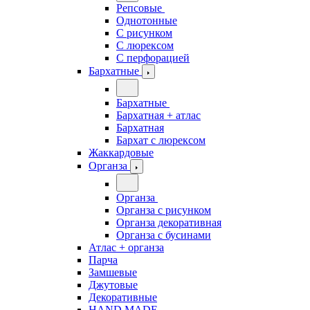
Репсовые
Однотонные
С рисунком
С люрексом
С перфорацией
Бархатные
Бархатные
Бархатная + атлас
Бархатная
Бархат с люрексом
Жаккардовые
Органза
Органза
Органза с рисунком
Органза декоративная
Органза с бусинами
Атлас + органза
Парча
Замшевые
Джутовые
Декоративные
HAND MADE