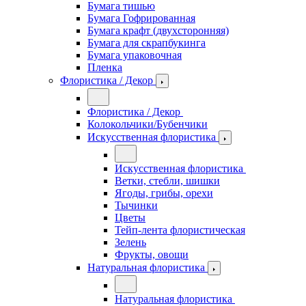
Бумага тишью
Бумага Гофрированная
Бумага крафт (двухсторонняя)
Бумага для скрапбукинга
Бумага упаковочная
Пленка
Флористика / Декор
Флористика / Декор
Колокольчики/Бубенчики
Искусственная флористика
Искусственная флористика
Ветки, стебли, шишки
Ягоды, грибы, орехи
Тычинки
Цветы
Тейп-лента флористическая
Зелень
Фрукты, овощи
Натуральная флористика
Натуральная флористика