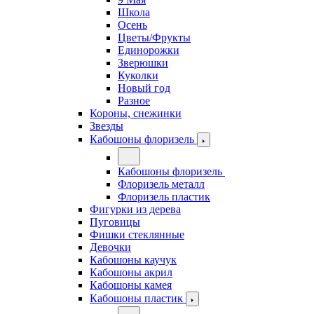
Школа
Осень
Цветы/Фрукты
Единорожки
Зверюшки
Куколки
Новый год
Разное
Короны, снежинки
Звезды
Кабошоны флоризель
Кабошоны флоризель
Флоризель металл
Флоризель пластик
Фигурки из дерева
Пуговицы
Фишки стеклянные
Девочки
Кабошоны каучук
Кабошоны акрил
Кабошоны камея
Кабошоны пластик