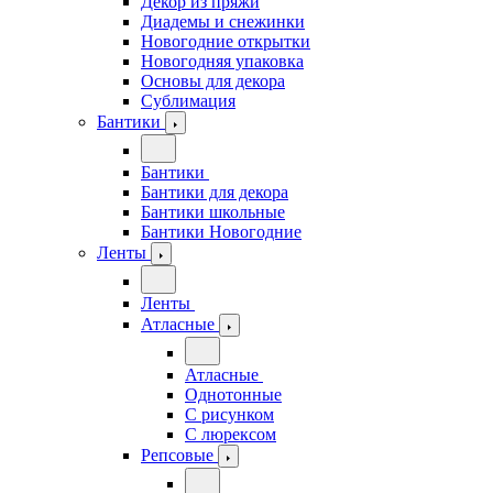
Декор из пряжи
Диадемы и снежинки
Новогодние открытки
Новогодняя упаковка
Основы для декора
Сублимация
Бантики
Бантики
Бантики для декора
Бантики школьные
Бантики Новогодние
Ленты
Ленты
Атласные
Атласные
Однотонные
С рисунком
С люрексом
Репсовые