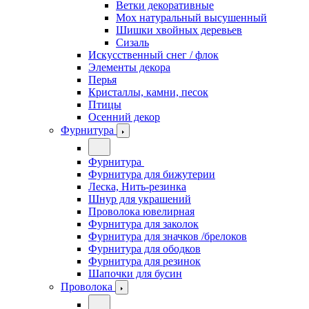
Ветки декоративные
Мох натуральный высушенный
Шишки хвойных деревьев
Сизаль
Искусственный снег / флок
Элементы декора
Перья
Кристаллы, камни, песок
Птицы
Осенний декор
Фурнитура
Фурнитура
Фурнитура для бижутерии
Леска, Нить-резинка
Шнур для украшений
Проволока ювелирная
Фурнитура для заколок
Фурнитура для значков /брелоков
Фурнитура для ободков
Фурнитура для резинок
Шапочки для бусин
Проволока