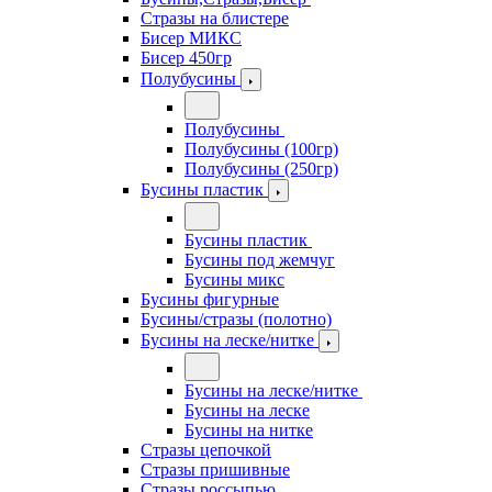
Стразы на блистере
Бисер МИКС
Бисер 450гр
Полубусины
Полубусины
Полубусины (100гр)
Полубусины (250гр)
Бусины пластик
Бусины пластик
Бусины под жемчуг
Бусины микс
Бусины фигурные
Бусины/стразы (полотно)
Бусины на леске/нитке
Бусины на леске/нитке
Бусины на леске
Бусины на нитке
Стразы цепочкой
Стразы пришивные
Стразы россыпью