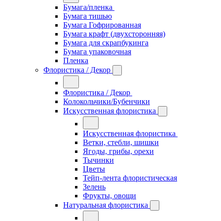
Бумага/пленка
Бумага тишью
Бумага Гофрированная
Бумага крафт (двухсторонняя)
Бумага для скрапбукинга
Бумага упаковочная
Пленка
Флористика / Декор
Флористика / Декор
Колокольчики/Бубенчики
Искусственная флористика
Искусственная флористика
Ветки, стебли, шишки
Ягоды, грибы, орехи
Тычинки
Цветы
Тейп-лента флористическая
Зелень
Фрукты, овощи
Натуральная флористика