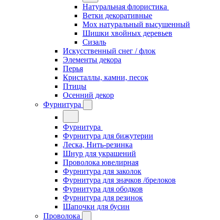
Натуральная флористика
Ветки декоративные
Мох натуральный высушенный
Шишки хвойных деревьев
Сизаль
Искусственный снег / флок
Элементы декора
Перья
Кристаллы, камни, песок
Птицы
Осенний декор
Фурнитура
Фурнитура
Фурнитура для бижутерии
Леска, Нить-резинка
Шнур для украшений
Проволока ювелирная
Фурнитура для заколок
Фурнитура для значков /брелоков
Фурнитура для ободков
Фурнитура для резинок
Шапочки для бусин
Проволока