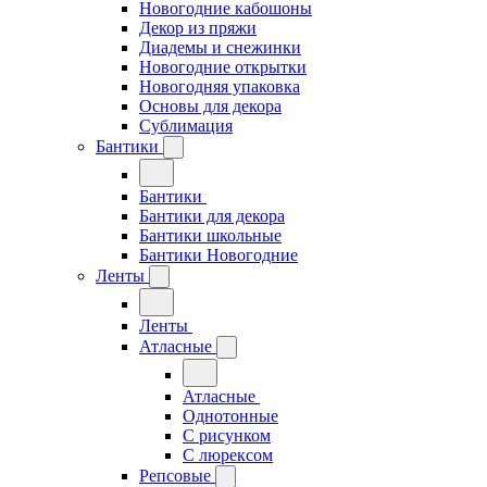
Новогодние кабошоны
Декор из пряжи
Диадемы и снежинки
Новогодние открытки
Новогодняя упаковка
Основы для декора
Сублимация
Бантики
Бантики
Бантики для декора
Бантики школьные
Бантики Новогодние
Ленты
Ленты
Атласные
Атласные
Однотонные
С рисунком
С люрексом
Репсовые