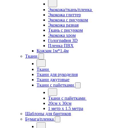
Экокожа/ткань/пленка
Экокожа глиттер
Экокожа с рисунком
Экокожа разная
Ткань с рисунком
Экокожа хром
Голография 3D
Пленка ПВХ
Кожзам 1м*1.4м
Ткани
Ткани
Ткани для рукоделия
Ткани джутовые
Ткани с пайетками
Ткани с пайетками
20см х 30см
1 метр х 1.5 метра
Шаблоны для бантиков
Бумага/пленка