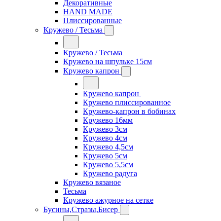
Декоративные
HAND MADE
Плиссированные
Кружево / Тесьма
Кружево / Тесьма
Кружево на шпульке 15см
Кружево капрон
Кружево капрон
Кружево плиссированное
Кружево-капрон в бобинах
Кружево 16мм
Кружево 3см
Кружево 4см
Кружево 4,5см
Кружево 5см
Кружево 5,5см
Кружево радуга
Кружево вязаное
Тесьма
Кружево ажурное на сетке
Бусины,Стразы,Бисер