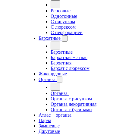
Репсовые
Однотонные
С рисунком
С люрексом
С перфорацией
Бархатные
Бархатные
Бархатная + атлас
Бархатная
Бархат с люрексом
Жаккардовые
Органза
Органза
Органза с рисунком
Органза декоративная
Органза с бусинами
Атлас + органза
Парча
Замшевые
Джутовые