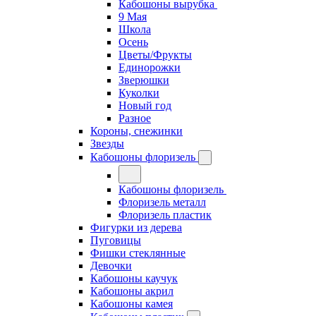
Кабошоны вырубка
9 Мая
Школа
Осень
Цветы/Фрукты
Единорожки
Зверюшки
Куколки
Новый год
Разное
Короны, снежинки
Звезды
Кабошоны флоризель
Кабошоны флоризель
Флоризель металл
Флоризель пластик
Фигурки из дерева
Пуговицы
Фишки стеклянные
Девочки
Кабошоны каучук
Кабошоны акрил
Кабошоны камея