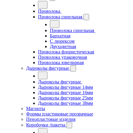
Проволока
Проволока синельная
Проволока синельная
Бархатная
С люрексом
Двухцветная
Проволока флористическая
Проволока упаковочная
Проволока ювелирная
Дыроколы фигурные
Дыроколы фигурные
Дыроколы фигурные 14мм
Дыроколы фигурные 16мм
Дыроколы фигурные 25мм
Дыроколы фигурные 38мм
Магниты
Формы пластиковые прозрачные
Пенопластовые изделия
Коробочки /пакеты