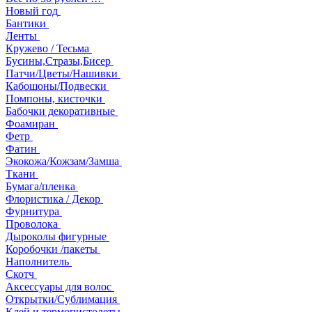
Новый год
Бантики
Ленты
Кружево / Тесьма
Бусины,Стразы,Бисер
Патчи/Цветы/Нашивки
Кабошоны/Подвески
Помпоны, кисточки
Бабочки декоративные
Фоамиран
Фетр
Фатин
Экокожа/Кожзам/Замша
Ткани
Бумага/пленка
Флористика / Декор
Фурнитура
Проволока
Дыроколы фигурные
Коробочки /пакеты
Наполнитель
Скотч
Аксессуары для волос
Открытки/Сублимация
Клей и термопистолеты