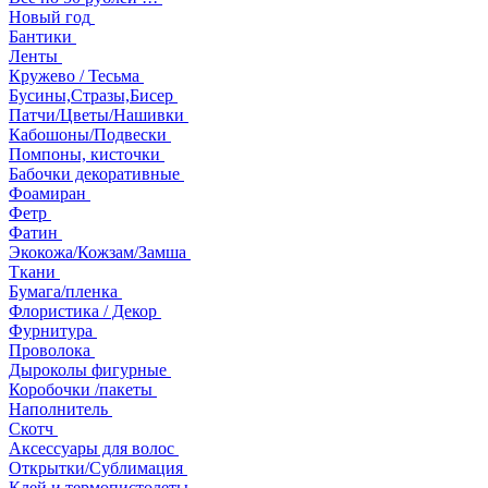
Новый год
Бантики
Ленты
Кружево / Тесьма
Бусины,Стразы,Бисер
Патчи/Цветы/Нашивки
Кабошоны/Подвески
Помпоны, кисточки
Бабочки декоративные
Фоамиран
Фетр
Фатин
Экокожа/Кожзам/Замша
Ткани
Бумага/пленка
Флористика / Декор
Фурнитура
Проволока
Дыроколы фигурные
Коробочки /пакеты
Наполнитель
Скотч
Аксессуары для волос
Открытки/Сублимация
Клей и термопистолеты