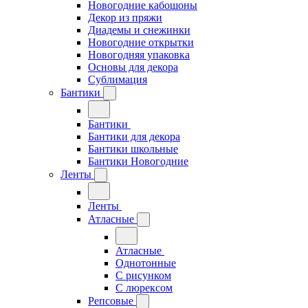
Новогодние кабошоны
Декор из пряжи
Диадемы и снежинки
Новогодние открытки
Новогодняя упаковка
Основы для декора
Сублимация
Бантики
Бантики
Бантики для декора
Бантики школьные
Бантики Новогодние
Ленты
Ленты
Атласные
Атласные
Однотонные
С рисунком
С люрексом
Репсовые