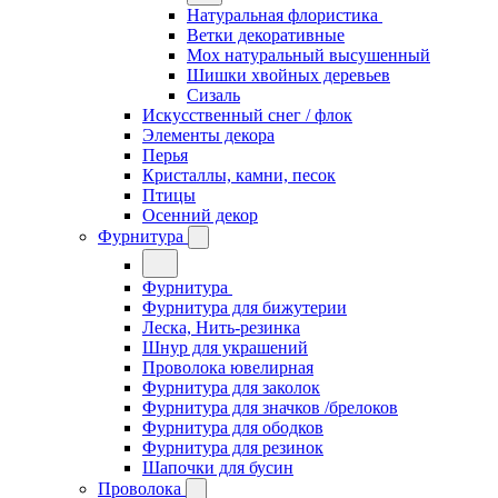
Натуральная флористика
Ветки декоративные
Мох натуральный высушенный
Шишки хвойных деревьев
Сизаль
Искусственный снег / флок
Элементы декора
Перья
Кристаллы, камни, песок
Птицы
Осенний декор
Фурнитура
Фурнитура
Фурнитура для бижутерии
Леска, Нить-резинка
Шнур для украшений
Проволока ювелирная
Фурнитура для заколок
Фурнитура для значков /брелоков
Фурнитура для ободков
Фурнитура для резинок
Шапочки для бусин
Проволока