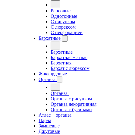
Репсовые
Однотонные
С рисунком
С люрексом
С перфорацией
Бархатные
Бархатные
Бархатная + атлас
Бархатная
Бархат с люрексом
Жаккардовые
Органза
Органза
Органза с рисунком
Органза декоративная
Органза с бусинами
Атлас + органза
Парча
Замшевые
Джутовые