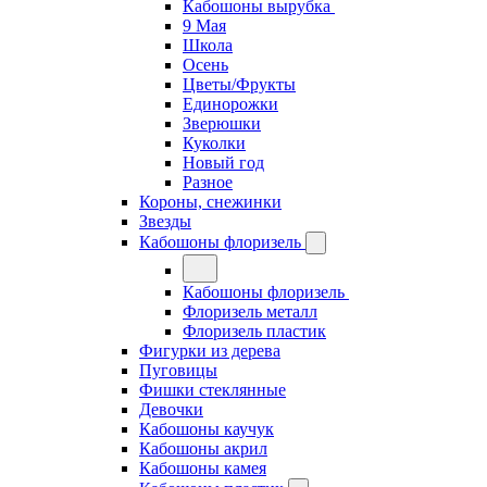
Кабошоны вырубка
9 Мая
Школа
Осень
Цветы/Фрукты
Единорожки
Зверюшки
Куколки
Новый год
Разное
Короны, снежинки
Звезды
Кабошоны флоризель
Кабошоны флоризель
Флоризель металл
Флоризель пластик
Фигурки из дерева
Пуговицы
Фишки стеклянные
Девочки
Кабошоны каучук
Кабошоны акрил
Кабошоны камея