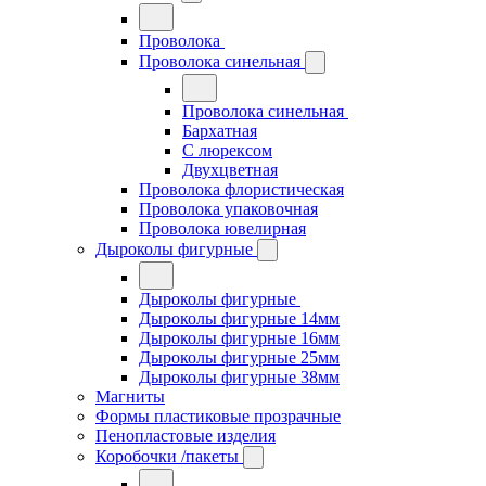
Проволока
Проволока синельная
Проволока синельная
Бархатная
С люрексом
Двухцветная
Проволока флористическая
Проволока упаковочная
Проволока ювелирная
Дыроколы фигурные
Дыроколы фигурные
Дыроколы фигурные 14мм
Дыроколы фигурные 16мм
Дыроколы фигурные 25мм
Дыроколы фигурные 38мм
Магниты
Формы пластиковые прозрачные
Пенопластовые изделия
Коробочки /пакеты