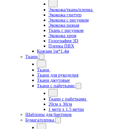
Экокожа/ткань/пленка
Экокожа глиттер
Экокожа с рисунком
Экокожа разная
Ткань с рисунком
Экокожа хром
Голография 3D
Пленка ПВХ
Кожзам 1м*1.4м
Ткани
Ткани
Ткани для рукоделия
Ткани джутовые
Ткани с пайетками
Ткани с пайетками
20см х 30см
1 метр х 1.5 метра
Шаблоны для бантиков
Бумага/пленка