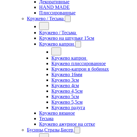
Декоративные
HAND MADE
Плиссированные
Кружево / Тесьма
Кружево / Тесьма
Кружево на шпульке 15см
Кружево капрон
Кружево капрон
Кружево плиссированное
Кружево-капрон в бобинах
Кружево 16мм
Кружево 3см
Кружево 4см
Кружево 4,5см
Кружево 5см
Кружево 5,5см
Кружево радуга
Кружево вязаное
Тесьма
Кружево ажурное на сетке
Бусины,Стразы,Бисер