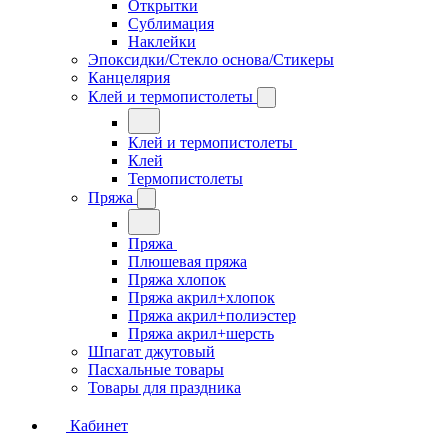
Открытки
Сублимация
Наклейки
Эпоксидки/Стекло основа/Стикеры
Канцелярия
Клей и термопистолеты
Клей и термопистолеты
Клей
Термопистолеты
Пряжа
Пряжа
Плюшевая пряжа
Пряжа хлопок
Пряжа акрил+хлопок
Пряжа акрил+полиэстер
Пряжа акрил+шерсть
Шпагат джутовый
Пасхальные товары
Товары для праздника
Кабинет