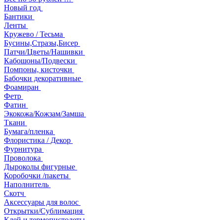
Новый год
Бантики
Ленты
Кружево / Тесьма
Бусины,Стразы,Бисер
Патчи/Цветы/Нашивки
Кабошоны/Подвески
Помпоны, кисточки
Бабочки декоративные
Фоамиран
Фетр
Фатин
Экокожа/Кожзам/Замша
Ткани
Бумага/пленка
Флористика / Декор
Фурнитура
Проволока
Дыроколы фигурные
Коробочки /пакеты
Наполнитель
Скотч
Аксессуары для волос
Открытки/Сублимация
Клей и термопистолеты