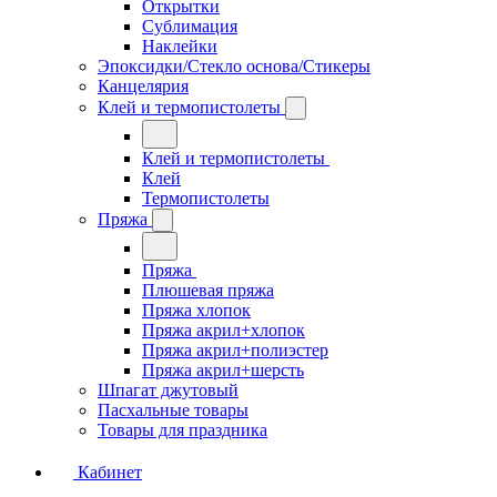
Открытки
Сублимация
Наклейки
Эпоксидки/Стекло основа/Стикеры
Канцелярия
Клей и термопистолеты
Клей и термопистолеты
Клей
Термопистолеты
Пряжа
Пряжа
Плюшевая пряжа
Пряжа хлопок
Пряжа акрил+хлопок
Пряжа акрил+полиэстер
Пряжа акрил+шерсть
Шпагат джутовый
Пасхальные товары
Товары для праздника
Кабинет