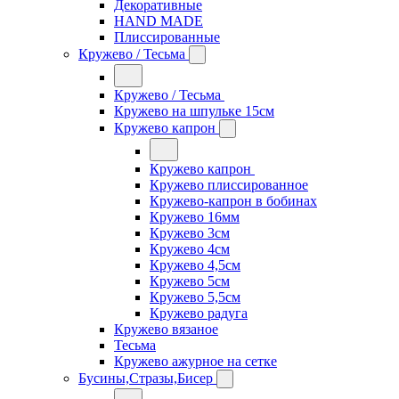
Декоративные
HAND MADE
Плиссированные
Кружево / Тесьма
Кружево / Тесьма
Кружево на шпульке 15см
Кружево капрон
Кружево капрон
Кружево плиссированное
Кружево-капрон в бобинах
Кружево 16мм
Кружево 3см
Кружево 4см
Кружево 4,5см
Кружево 5см
Кружево 5,5см
Кружево радуга
Кружево вязаное
Тесьма
Кружево ажурное на сетке
Бусины,Стразы,Бисер