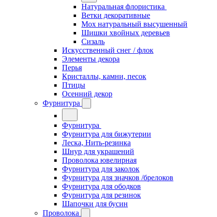
Натуральная флористика
Ветки декоративные
Мох натуральный высушенный
Шишки хвойных деревьев
Сизаль
Искусственный снег / флок
Элементы декора
Перья
Кристаллы, камни, песок
Птицы
Осенний декор
Фурнитура
Фурнитура
Фурнитура для бижутерии
Леска, Нить-резинка
Шнур для украшений
Проволока ювелирная
Фурнитура для заколок
Фурнитура для значков /брелоков
Фурнитура для ободков
Фурнитура для резинок
Шапочки для бусин
Проволока