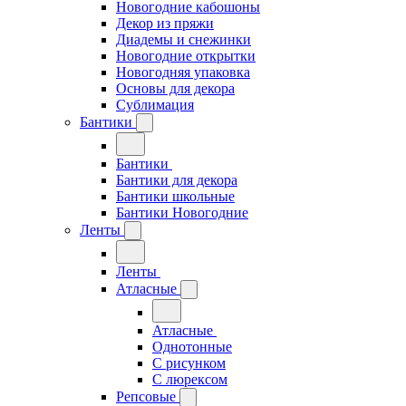
Новогодние кабошоны
Декор из пряжи
Диадемы и снежинки
Новогодние открытки
Новогодняя упаковка
Основы для декора
Сублимация
Бантики
Бантики
Бантики для декора
Бантики школьные
Бантики Новогодние
Ленты
Ленты
Атласные
Атласные
Однотонные
С рисунком
С люрексом
Репсовые