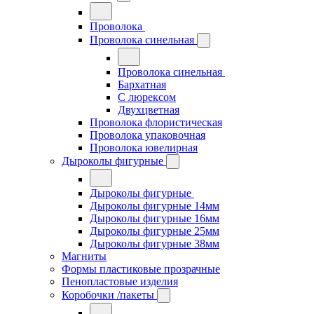
Проволока
Проволока синельная
Проволока синельная
Бархатная
С люрексом
Двухцветная
Проволока флористическая
Проволока упаковочная
Проволока ювелирная
Дыроколы фигурные
Дыроколы фигурные
Дыроколы фигурные 14мм
Дыроколы фигурные 16мм
Дыроколы фигурные 25мм
Дыроколы фигурные 38мм
Магниты
Формы пластиковые прозрачные
Пенопластовые изделия
Коробочки /пакеты