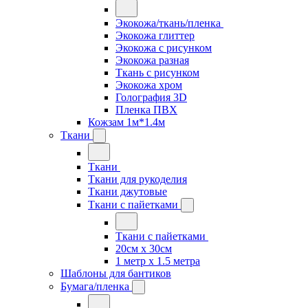
Экокожа/ткань/пленка
Экокожа глиттер
Экокожа с рисунком
Экокожа разная
Ткань с рисунком
Экокожа хром
Голография 3D
Пленка ПВХ
Кожзам 1м*1.4м
Ткани
Ткани
Ткани для рукоделия
Ткани джутовые
Ткани с пайетками
Ткани с пайетками
20см х 30см
1 метр х 1.5 метра
Шаблоны для бантиков
Бумага/пленка