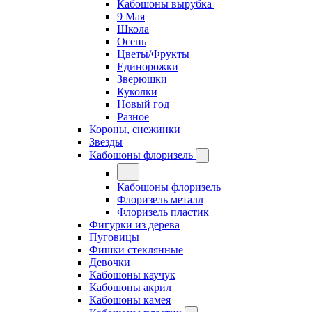
Кабошоны вырубка
9 Мая
Школа
Осень
Цветы/Фрукты
Единорожки
Зверюшки
Куколки
Новый год
Разное
Короны, снежинки
Звезды
Кабошоны флоризель
Кабошоны флоризель
Флоризель металл
Флоризель пластик
Фигурки из дерева
Пуговицы
Фишки стеклянные
Девочки
Кабошоны каучук
Кабошоны акрил
Кабошоны камея