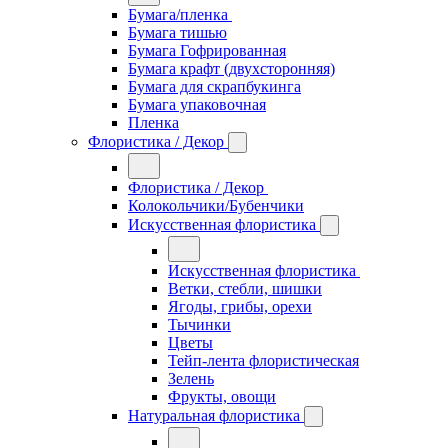
Бумага/пленка
Бумага тишью
Бумага Гофрированная
Бумага крафт (двухсторонняя)
Бумага для скрапбукинга
Бумага упаковочная
Пленка
Флористика / Декор
Флористика / Декор
Колокольчики/Бубенчики
Искусственная флористика
Искусственная флористика
Ветки, стебли, шишки
Ягоды, грибы, орехи
Тычинки
Цветы
Тейп-лента флористическая
Зелень
Фрукты, овощи
Натуральная флористика