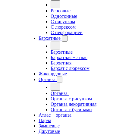
Репсовые
Однотонные
С рисунком
С люрексом
С перфорацией
Бархатные
Бархатные
Бархатная + атлас
Бархатная
Бархат с люрексом
Жаккардовые
Органза
Органза
Органза с рисунком
Органза декоративная
Органза с бусинами
Атлас + органза
Парча
Замшевые
Джутовые