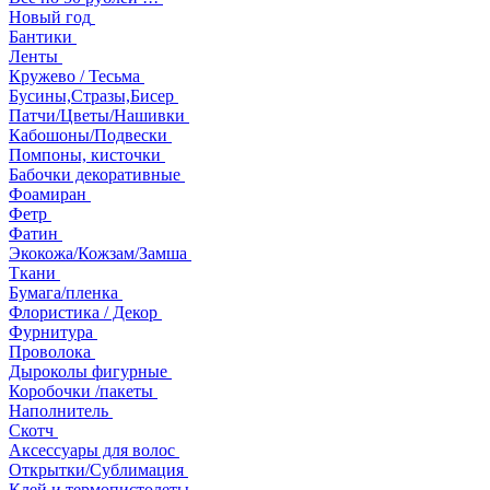
Новый год
Бантики
Ленты
Кружево / Тесьма
Бусины,Стразы,Бисер
Патчи/Цветы/Нашивки
Кабошоны/Подвески
Помпоны, кисточки
Бабочки декоративные
Фоамиран
Фетр
Фатин
Экокожа/Кожзам/Замша
Ткани
Бумага/пленка
Флористика / Декор
Фурнитура
Проволока
Дыроколы фигурные
Коробочки /пакеты
Наполнитель
Скотч
Аксессуары для волос
Открытки/Сублимация
Клей и термопистолеты