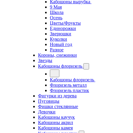
Кабошоны вырубка
9 Мая
Школа
Осень
Цветы/Фрукты
Единорожки
Зверюшки
Куколки
Новый год
Разное
Короны, снежинки
Звезды
Кабошоны флоризель
Кабошоны флоризель
Флоризель металл
Флоризель пластик
Фигурки из дерева
Пуговицы
Фишки стеклянные
Девочки
Кабошоны каучук
Кабошоны акрил
Кабошоны камея