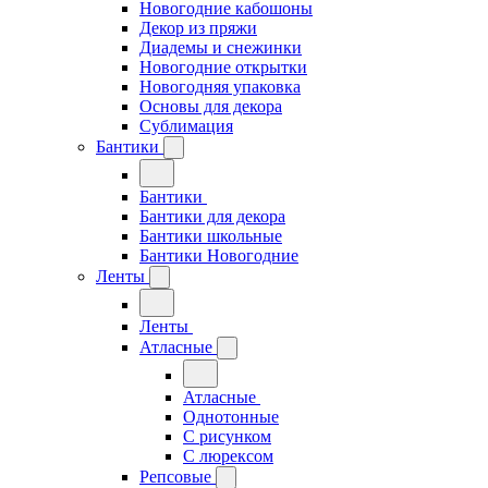
Новогодние кабошоны
Декор из пряжи
Диадемы и снежинки
Новогодние открытки
Новогодняя упаковка
Основы для декора
Сублимация
Бантики
Бантики
Бантики для декора
Бантики школьные
Бантики Новогодние
Ленты
Ленты
Атласные
Атласные
Однотонные
С рисунком
С люрексом
Репсовые