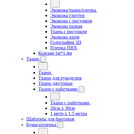
Экокожа/ткань/пленка
Экокожа глиттер
Экокожа с рисунком
Экокожа разная
Ткань с рисунком
Экокожа хром
Голография 3D
Пленка ПВХ
Кожзам 1м*1.4м
Ткани
Ткани
Ткани для рукоделия
Ткани джутовые
Ткани с пайетками
Ткани с пайетками
20см х 30см
1 метр х 1.5 метра
Шаблоны для бантиков
Бумага/пленка