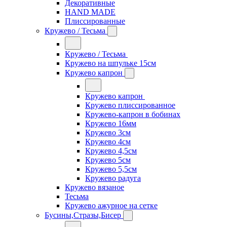
Декоративные
HAND MADE
Плиссированные
Кружево / Тесьма
Кружево / Тесьма
Кружево на шпульке 15см
Кружево капрон
Кружево капрон
Кружево плиссированное
Кружево-капрон в бобинах
Кружево 16мм
Кружево 3см
Кружево 4см
Кружево 4,5см
Кружево 5см
Кружево 5,5см
Кружево радуга
Кружево вязаное
Тесьма
Кружево ажурное на сетке
Бусины,Стразы,Бисер