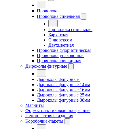
Проволока
Проволока синельная
Проволока синельная
Бархатная
С люрексом
Двухцветная
Проволока флористическая
Проволока упаковочная
Проволока ювелирная
Дыроколы фигурные
Дыроколы фигурные
Дыроколы фигурные 14мм
Дыроколы фигурные 16мм
Дыроколы фигурные 25мм
Дыроколы фигурные 38мм
Магниты
Формы пластиковые прозрачные
Пенопластовые изделия
Коробочки /пакеты