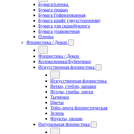
Бумага/пленка
Бумага тишью
Бумага Гофрированная
Бумага крафт (двухсторонняя)
Бумага для скрапбукинга
Бумага упаковочная
Пленка
Флористика / Декор
Флористика / Декор
Колокольчики/Бубенчики
Искусственная флористика
Искусственная флористика
Ветки, стебли, шишки
Ягоды, грибы, орехи
Тычинки
Цветы
Тейп-лента флористическая
Зелень
Фрукты, овощи
Натуральная флористика