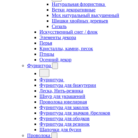
Натуральная флористика
Ветки декоративные
Мох натуральный высушенный
Шишки хвойных деревьев
Сизаль
Искусственный снег / флок
Элементы декора
Перья
Кристаллы, камни, песок
Птицы
Осенний декор
Фурнитура
Фурнитура
Фурнитура для бижутерии
Леска, Нить-резинка
Шнур для украшений
Проволока ювелирная
Фурнитура для заколок
Фурнитура для значков /брелоков
Фурнитура для ободков
Фурнитура для резинок
Шапочки для бусин
Проволока