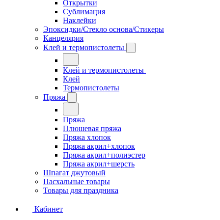
Открытки
Сублимация
Наклейки
Эпоксидки/Стекло основа/Стикеры
Канцелярия
Клей и термопистолеты
Клей и термопистолеты
Клей
Термопистолеты
Пряжа
Пряжа
Плюшевая пряжа
Пряжа хлопок
Пряжа акрил+хлопок
Пряжа акрил+полиэстер
Пряжа акрил+шерсть
Шпагат джутовый
Пасхальные товары
Товары для праздника
Кабинет