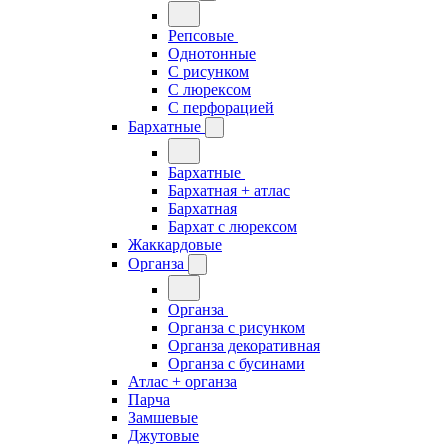
Репсовые
Однотонные
С рисунком
С люрексом
С перфорацией
Бархатные
Бархатные
Бархатная + атлас
Бархатная
Бархат с люрексом
Жаккардовые
Органза
Органза
Органза с рисунком
Органза декоративная
Органза с бусинами
Атлас + органза
Парча
Замшевые
Джутовые