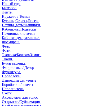
Новый год
Бантики
Ленты
Кружево / Тесьма
Бусины,Стразы,Бисер
Патчи/Цветы/Нашивки
Кабошоны/Подвески
Помпоны, кисточки
Бабочки декоративные
Фоамиран
Фетр
Фатин
Экокожа/Кожзам/Замша
Ткани
Бумага/пленка
Флористика / Декор
Фурнитура
Проволока
Дыроколы фигурные
Коробочки /пакеты
Наполнитель
Скотч
Аксессуары для волос
Открытки/Сублимация
Клей и термопистолеты