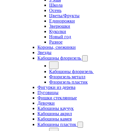
Школа
Осень
Цветы/Фрукты
Единорожки
Зверюшки
Куколки
Новый год
Разное
Короны, снежинки
Звезды
Кабошоны флоризель
Кабошоны флоризель
Флоризель металл
Флоризель пластик
Фигурки из дерева
Пуговицы
Фишки стеклянные
Девочки
Кабошоны каучук
Кабошоны акрил
Кабошоны камея
Кабошоны пластик