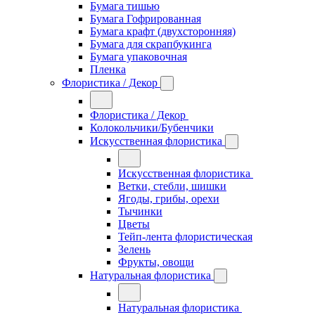
Бумага тишью
Бумага Гофрированная
Бумага крафт (двухсторонняя)
Бумага для скрапбукинга
Бумага упаковочная
Пленка
Флористика / Декор
Флористика / Декор
Колокольчики/Бубенчики
Искусственная флористика
Искусственная флористика
Ветки, стебли, шишки
Ягоды, грибы, орехи
Тычинки
Цветы
Тейп-лента флористическая
Зелень
Фрукты, овощи
Натуральная флористика
Натуральная флористика