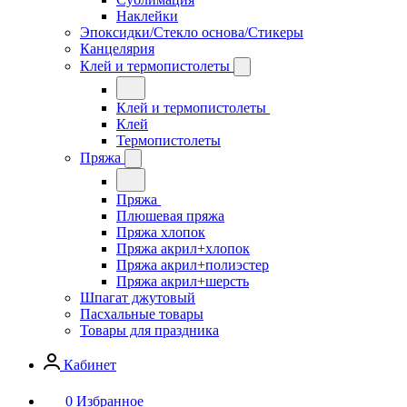
Наклейки
Эпоксидки/Стекло основа/Стикеры
Канцелярия
Клей и термопистолеты
Клей и термопистолеты
Клей
Термопистолеты
Пряжа
Пряжа
Плюшевая пряжа
Пряжа хлопок
Пряжа акрил+хлопок
Пряжа акрил+полиэстер
Пряжа акрил+шерсть
Шпагат джутовый
Пасхальные товары
Товары для праздника
Кабинет
0
Избранное