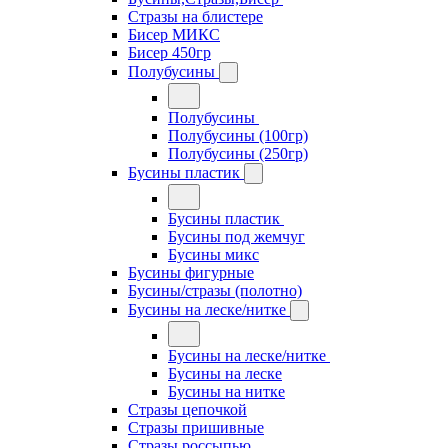
Стразы на блистере
Бисер МИКС
Бисер 450гр
Полубусины
Полубусины
Полубусины (100гр)
Полубусины (250гр)
Бусины пластик
Бусины пластик
Бусины под жемчуг
Бусины микс
Бусины фигурные
Бусины/стразы (полотно)
Бусины на леске/нитке
Бусины на леске/нитке
Бусины на леске
Бусины на нитке
Стразы цепочкой
Стразы пришивные
Стразы россыпью