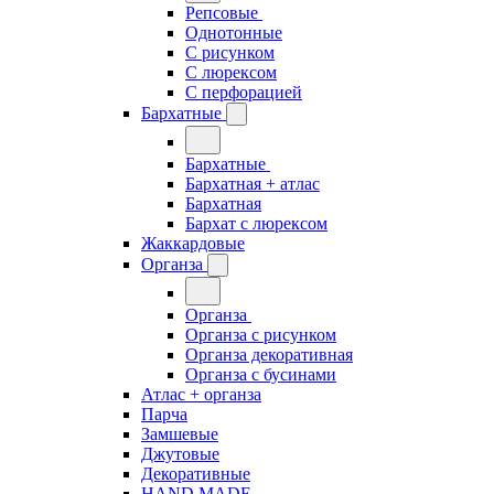
Репсовые
Однотонные
С рисунком
С люрексом
С перфорацией
Бархатные
Бархатные
Бархатная + атлас
Бархатная
Бархат с люрексом
Жаккардовые
Органза
Органза
Органза с рисунком
Органза декоративная
Органза с бусинами
Атлас + органза
Парча
Замшевые
Джутовые
Декоративные
HAND MADE