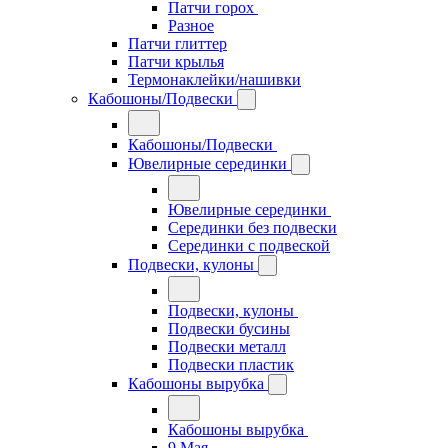
Патчи горох
Разное
Патчи глиттер
Патчи крылья
Термонаклейки/нашивки
Кабошоны/Подвески
Кабошоны/Подвески
Ювелирные серединки
Ювелирные серединки
Серединки без подвески
Серединки с подвеской
Подвески, кулоны
Подвески, кулоны
Подвески бусины
Подвески металл
Подвески пластик
Кабошоны вырубка
Кабошоны вырубка
9 Мая