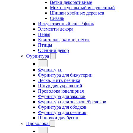
Ветки декоративные
Мох натуральный высушенный
Шишки хвойных деревьев
Сизаль
Искусственный снег / флок
Элементы декора
Перья
Кристаллы, камни, песок
Птицы
Осенний декор
Фурнитура
Фурнитура
Фурнитура для бижутерии
Леска, Нить-резинка
Шнур для украшений
Проволока ювелирная
Фурнитура для заколок
Фурнитура для значков /брелоков
Фурнитура для ободков
Фурнитура для резинок
Шапочки для бусин
Проволока