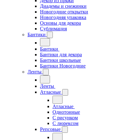
Декор из пряжи
Диадемы и снежинки
Новогодние открытки
Новогодняя упаковка
Основы для декора
Сублимация
Бантики
Бантики
Бантики для декора
Бантики школьные
Бантики Новогодние
Ленты
Ленты
Атласные
Атласные
Однотонные
С рисунком
С люрексом
Репсовые