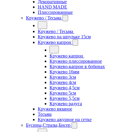
Декоративные
HAND MADE
Плиссированные
Кружево / Тесьма
Кружево / Тесьма
Кружево на шпульке 15см
Кружево капрон
Кружево капрон
Кружево плиссированное
Кружево-капрон в бобинах
Кружево 16мм
Кружево 3см
Кружево 4см
Кружево 4,5см
Кружево 5см
Кружево 5,5см
Кружево радуга
Кружево вязаное
Тесьма
Кружево ажурное на сетке
Бусины,Стразы,Бисер