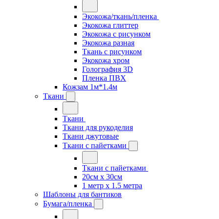
Экокожа/ткань/пленка
Экокожа глиттер
Экокожа с рисунком
Экокожа разная
Ткань с рисунком
Экокожа хром
Голография 3D
Пленка ПВХ
Кожзам 1м*1.4м
Ткани
Ткани
Ткани для рукоделия
Ткани джутовые
Ткани с пайетками
Ткани с пайетками
20см х 30см
1 метр х 1.5 метра
Шаблоны для бантиков
Бумага/пленка