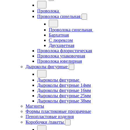
Проволока
Проволока синельная
Проволока синельная
Бархатная
С люрексом
Двухцветная
Проволока флористическая
Проволока упаковочная
Проволока ювелирная
Дыроколы фигурные
Дыроколы фигурные
Дыроколы фигурные 14мм
Дыроколы фигурные 16мм
Дыроколы фигурные 25мм
Дыроколы фигурные 38мм
Магниты
Формы пластиковые прозрачные
Пенопластовые изделия
Коробочки /пакеты