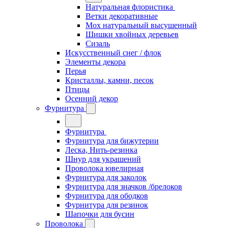
Натуральная флористика
Ветки декоративные
Мох натуральный высушенный
Шишки хвойных деревьев
Сизаль
Искусственный снег / флок
Элементы декора
Перья
Кристаллы, камни, песок
Птицы
Осенний декор
Фурнитура
Фурнитура
Фурнитура для бижутерии
Леска, Нить-резинка
Шнур для украшений
Проволока ювелирная
Фурнитура для заколок
Фурнитура для значков /брелоков
Фурнитура для ободков
Фурнитура для резинок
Шапочки для бусин
Проволока