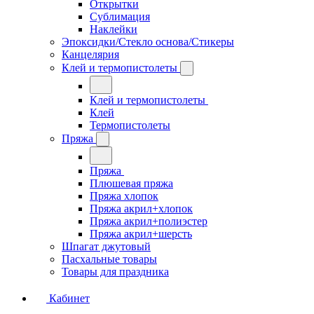
Открытки
Сублимация
Наклейки
Эпоксидки/Стекло основа/Стикеры
Канцелярия
Клей и термопистолеты
Клей и термопистолеты
Клей
Термопистолеты
Пряжа
Пряжа
Плюшевая пряжа
Пряжа хлопок
Пряжа акрил+хлопок
Пряжа акрил+полиэстер
Пряжа акрил+шерсть
Шпагат джутовый
Пасхальные товары
Товары для праздника
Кабинет