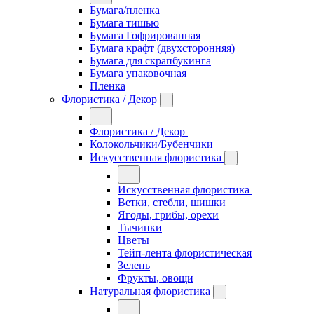
Бумага/пленка
Бумага тишью
Бумага Гофрированная
Бумага крафт (двухсторонняя)
Бумага для скрапбукинга
Бумага упаковочная
Пленка
Флористика / Декор
Флористика / Декор
Колокольчики/Бубенчики
Искусственная флористика
Искусственная флористика
Ветки, стебли, шишки
Ягоды, грибы, орехи
Тычинки
Цветы
Тейп-лента флористическая
Зелень
Фрукты, овощи
Натуральная флористика