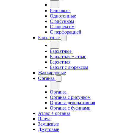
Репсовые
Однотонные
С рисунком
С люрексом
С перфорацией
Бархатные
Бархатные
Бархатная + атлас
Бархатная
Бархат с люрексом
Жаккардовые
Органза
Органза
Органза с рисунком
Органза декоративная
Органза с бусинами
Атлас + органза
Парча
Замшевые
Джутовые