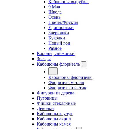
Кабошоны вырубка
9 Мая
Школа
Осень
Цветы/Фрукты
Единорожки
Зверюшки
Куколки
Новый год
Разное
Короны, снежинки
Звезды
Кабошоны флоризель
Кабошоны флоризель
Флоризель металл
Флоризель пластик
Фигурки из дерева
Пуговицы
Фишки стеклянные
Девочки
Кабошоны каучук
Кабошоны акрил
Кабошоны камея