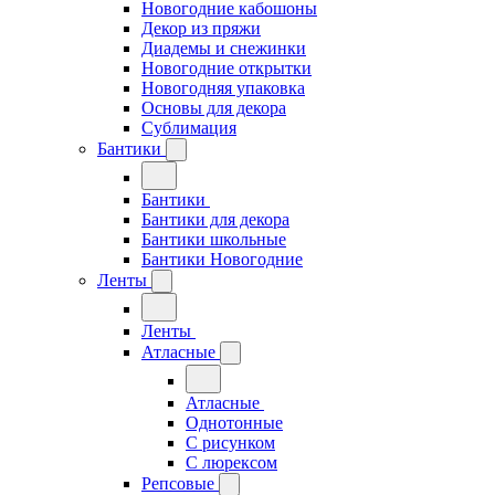
Новогодние кабошоны
Декор из пряжи
Диадемы и снежинки
Новогодние открытки
Новогодняя упаковка
Основы для декора
Сублимация
Бантики
Бантики
Бантики для декора
Бантики школьные
Бантики Новогодние
Ленты
Ленты
Атласные
Атласные
Однотонные
С рисунком
С люрексом
Репсовые