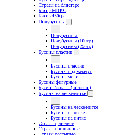
Стразы на блистере
Бисер МИКС
Бисер 450гр
Полубусины
Полубусины
Полубусины (100гр)
Полубусины (250гр)
Бусины пластик
Бусины пластик
Бусины под жемчуг
Бусины микс
Бусины фигурные
Бусины/стразы (полотно)
Бусины на леске/нитке
Бусины на леске/нитке
Бусины на леске
Бусины на нитке
Стразы цепочкой
Стразы пришивные
Стразы россыпью