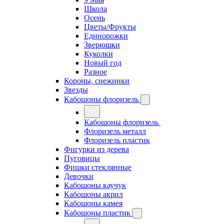
Школа
Осень
Цветы/Фрукты
Единорожки
Зверюшки
Куколки
Новый год
Разное
Короны, снежинки
Звезды
Кабошоны флоризель
Кабошоны флоризель
Флоризель металл
Флоризель пластик
Фигурки из дерева
Пуговицы
Фишки стеклянные
Девочки
Кабошоны каучук
Кабошоны акрил
Кабошоны камея
Кабошоны пластик