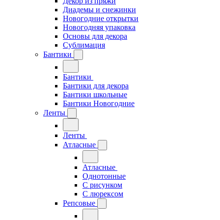
Декор из пряжи
Диадемы и снежинки
Новогодние открытки
Новогодняя упаковка
Основы для декора
Сублимация
Бантики
Бантики
Бантики для декора
Бантики школьные
Бантики Новогодние
Ленты
Ленты
Атласные
Атласные
Однотонные
С рисунком
С люрексом
Репсовые