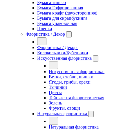
Бумага тишью
Бумага Гофрированная
Бумага крафт (двухсторонняя)
Бумага для скрапбукинга
Бумага упаковочная
Пленка
Флористика / Декор
Флористика / Декор
Колокольчики/Бубенчики
Искусственная флористика
Искусственная флористика
Ветки, стебли, шишки
Ягоды, грибы, орехи
Тычинки
Цветы
Тейп-лента флористическая
Зелень
Фрукты, овощи
Натуральная флористика
Натуральная флористика