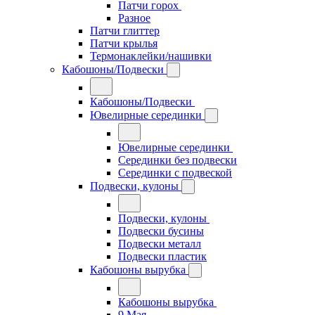
Патчи горох
Разное
Патчи глиттер
Патчи крылья
Термонаклейки/нашивки
Кабошоны/Подвески
Кабошоны/Подвески
Ювелирные серединки
Ювелирные серединки
Серединки без подвески
Серединки с подвеской
Подвески, кулоны
Подвески, кулоны
Подвески бусины
Подвески металл
Подвески пластик
Кабошоны вырубка
Кабошоны вырубка
9 Мая