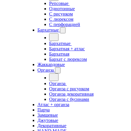
Репсовые
Однотонные
С рисунком
С люрексом
С перфорацией
Бархатные
Бархатные
Бархатная + атлас
Бархатная
Бархат с люрексом
Жаккардовые
Органза
Органза
Органза с рисунком
Органза декоративная
Органза с бусинами
Атлас + органза
Парча
Замшевые
Джутовые
Декоративные
HAND MADE