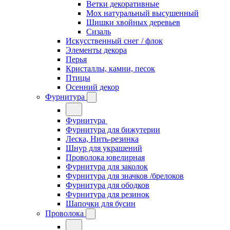
Ветки декоративные
Мох натуральный высушенный
Шишки хвойных деревьев
Сизаль
Искусственный снег / флок
Элементы декора
Перья
Кристаллы, камни, песок
Птицы
Осенний декор
Фурнитура
Фурнитура
Фурнитура для бижутерии
Леска, Нить-резинка
Шнур для украшений
Проволока ювелирная
Фурнитура для заколок
Фурнитура для значков /брелоков
Фурнитура для ободков
Фурнитура для резинок
Шапочки для бусин
Проволока