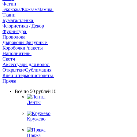
Фатин
Экокожа/Кожзам/Замша
Ткани
Бумага/пленка
Флористика / Декор
Фурнитура
Проволока
Дыроколы фигурные
Коробочки /пакеты
Наполнитель
Скотч
Аксессуары для волос
Открытки/Сублимация
Клей и термопистолеты
Пряжа
Всё по 50 рублей !!!
Ленты
Кружево
Пряжа