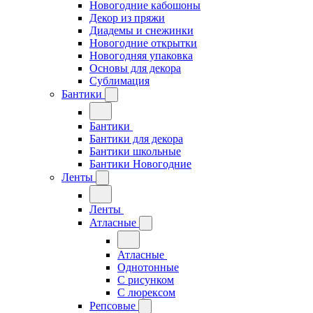
Новогодние кабошоны
Декор из пряжи
Диадемы и снежинки
Новогодние открытки
Новогодняя упаковка
Основы для декора
Сублимация
Бантики
Бантики
Бантики для декора
Бантики школьные
Бантики Новогодние
Ленты
Ленты
Атласные
Атласные
Однотонные
С рисунком
С люрексом
Репсовые