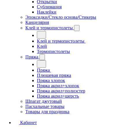
Открытки
Сублимация
Наклейки
Эпоксидки/Стекло основа/Стикеры
Канцелярия
Клей и термопистолеты
Клей и термопистолеты
Клей
Термопистолеты
Пряжа
Пряжа
Плюшевая пряжа
Пряжа хлопок
Пряжа акрил+хлопок
Пряжа акрил+полиэстер
Пряжа акрил+шерсть
Шпагат джутовый
Пасхальные товары
Товары для праздника
Кабинет