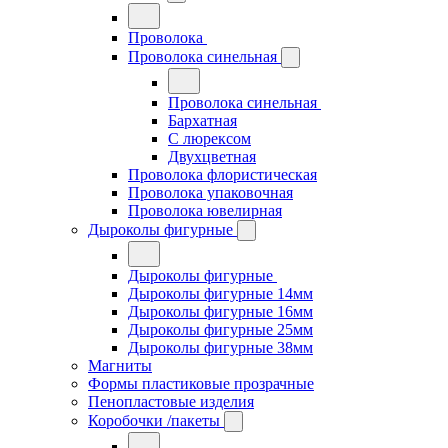
Проволока
Проволока синельная
Проволока синельная
Бархатная
С люрексом
Двухцветная
Проволока флористическая
Проволока упаковочная
Проволока ювелирная
Дыроколы фигурные
Дыроколы фигурные
Дыроколы фигурные 14мм
Дыроколы фигурные 16мм
Дыроколы фигурные 25мм
Дыроколы фигурные 38мм
Магниты
Формы пластиковые прозрачные
Пенопластовые изделия
Коробочки /пакеты