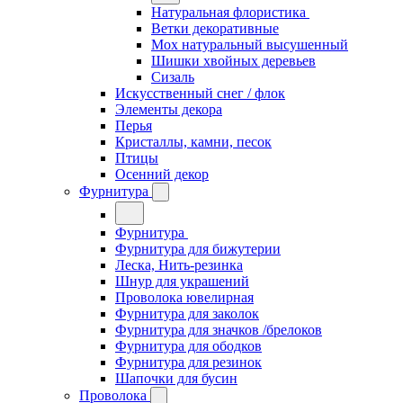
Натуральная флористика
Ветки декоративные
Мох натуральный высушенный
Шишки хвойных деревьев
Сизаль
Искусственный снег / флок
Элементы декора
Перья
Кристаллы, камни, песок
Птицы
Осенний декор
Фурнитура
Фурнитура
Фурнитура для бижутерии
Леска, Нить-резинка
Шнур для украшений
Проволока ювелирная
Фурнитура для заколок
Фурнитура для значков /брелоков
Фурнитура для ободков
Фурнитура для резинок
Шапочки для бусин
Проволока