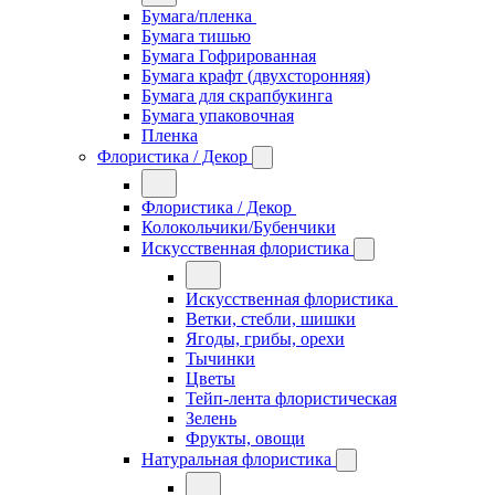
Бумага/пленка
Бумага тишью
Бумага Гофрированная
Бумага крафт (двухсторонняя)
Бумага для скрапбукинга
Бумага упаковочная
Пленка
Флористика / Декор
Флористика / Декор
Колокольчики/Бубенчики
Искусственная флористика
Искусственная флористика
Ветки, стебли, шишки
Ягоды, грибы, орехи
Тычинки
Цветы
Тейп-лента флористическая
Зелень
Фрукты, овощи
Натуральная флористика