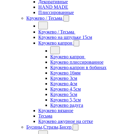
Декоративные
HAND MADE
Плиссированные
Кружево / Тесьма
Кружево / Тесьма
Кружево на шпульке 15см
Кружево капрон
Кружево капрон
Кружево плиссированное
Кружево-капрон в бобинах
Кружево 16мм
Кружево 3см
Кружево 4см
Кружево 4,5см
Кружево 5см
Кружево 5,5см
Кружево радуга
Кружево вязаное
Тесьма
Кружево ажурное на сетке
Бусины,Стразы,Бисер