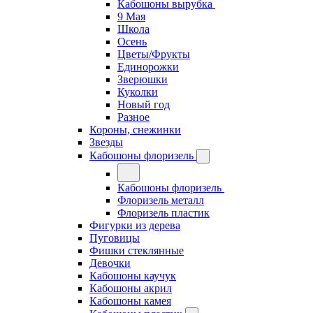
Кабошоны вырубка
9 Мая
Школа
Осень
Цветы/Фрукты
Единорожки
Зверюшки
Куколки
Новый год
Разное
Короны, снежинки
Звезды
Кабошоны флоризель
Кабошоны флоризель
Флоризель металл
Флоризель пластик
Фигурки из дерева
Пуговицы
Фишки стеклянные
Девочки
Кабошоны каучук
Кабошоны акрил
Кабошоны камея