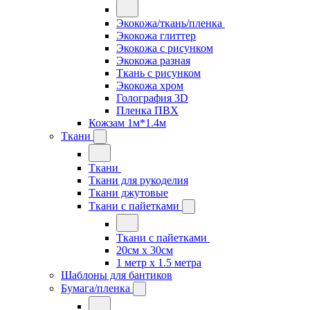
Экокожа/ткань/пленка
Экокожа глиттер
Экокожа с рисунком
Экокожа разная
Ткань с рисунком
Экокожа хром
Голография 3D
Пленка ПВХ
Кожзам 1м*1.4м
Ткани
Ткани
Ткани для рукоделия
Ткани джутовые
Ткани с пайетками
Ткани с пайетками
20см х 30см
1 метр х 1.5 метра
Шаблоны для бантиков
Бумага/пленка