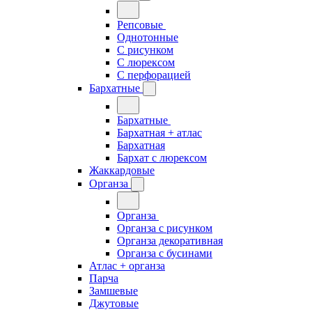
Репсовые
Однотонные
С рисунком
С люрексом
С перфорацией
Бархатные
Бархатные
Бархатная + атлас
Бархатная
Бархат с люрексом
Жаккардовые
Органза
Органза
Органза с рисунком
Органза декоративная
Органза с бусинами
Атлас + органза
Парча
Замшевые
Джутовые