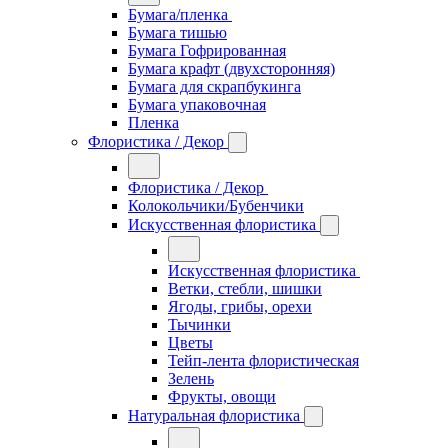
Бумага/пленка
Бумага тишью
Бумага Гофрированная
Бумага крафт (двухсторонняя)
Бумага для скрапбукинга
Бумага упаковочная
Пленка
Флористика / Декор
Флористика / Декор
Колокольчики/Бубенчики
Искусственная флористика
Искусственная флористика
Ветки, стебли, шишки
Ягоды, грибы, орехи
Тычинки
Цветы
Тейп-лента флористическая
Зелень
Фрукты, овощи
Натуральная флористика