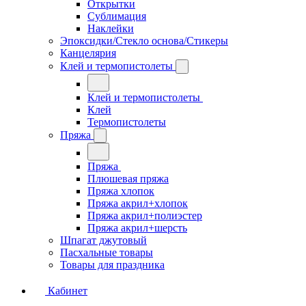
Открытки
Сублимация
Наклейки
Эпоксидки/Стекло основа/Стикеры
Канцелярия
Клей и термопистолеты
Клей и термопистолеты
Клей
Термопистолеты
Пряжа
Пряжа
Плюшевая пряжа
Пряжа хлопок
Пряжа акрил+хлопок
Пряжа акрил+полиэстер
Пряжа акрил+шерсть
Шпагат джутовый
Пасхальные товары
Товары для праздника
Кабинет