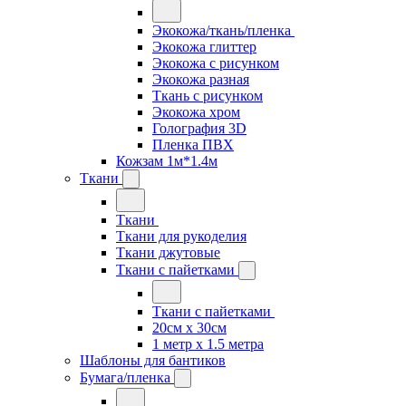
Экокожа/ткань/пленка
Экокожа глиттер
Экокожа с рисунком
Экокожа разная
Ткань с рисунком
Экокожа хром
Голография 3D
Пленка ПВХ
Кожзам 1м*1.4м
Ткани
Ткани
Ткани для рукоделия
Ткани джутовые
Ткани с пайетками
Ткани с пайетками
20см х 30см
1 метр х 1.5 метра
Шаблоны для бантиков
Бумага/пленка