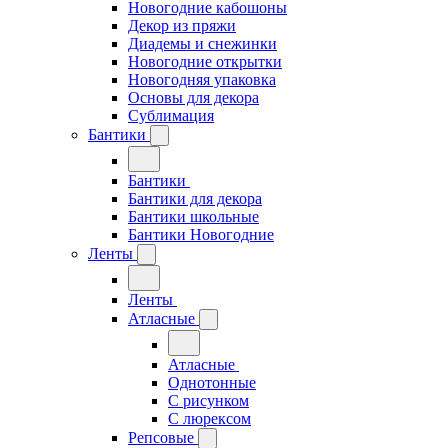
Новогодние кабошоны
Декор из пряжи
Диадемы и снежинки
Новогодние открытки
Новогодняя упаковка
Основы для декора
Сублимация
Бантики
Бантики
Бантики для декора
Бантики школьные
Бантики Новогодние
Ленты
Ленты
Атласные
Атласные
Однотонные
С рисунком
С люрексом
Репсовые