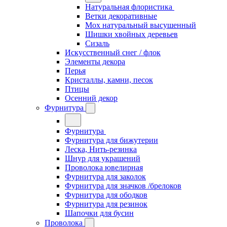
Натуральная флористика
Ветки декоративные
Мох натуральный высушенный
Шишки хвойных деревьев
Сизаль
Искусственный снег / флок
Элементы декора
Перья
Кристаллы, камни, песок
Птицы
Осенний декор
Фурнитура
Фурнитура
Фурнитура для бижутерии
Леска, Нить-резинка
Шнур для украшений
Проволока ювелирная
Фурнитура для заколок
Фурнитура для значков /брелоков
Фурнитура для ободков
Фурнитура для резинок
Шапочки для бусин
Проволока