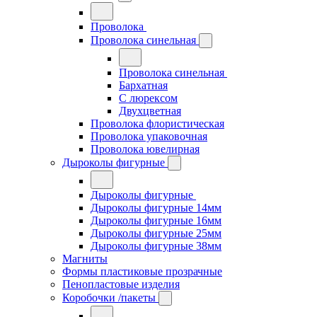
Проволока
Проволока синельная
Проволока синельная
Бархатная
С люрексом
Двухцветная
Проволока флористическая
Проволока упаковочная
Проволока ювелирная
Дыроколы фигурные
Дыроколы фигурные
Дыроколы фигурные 14мм
Дыроколы фигурные 16мм
Дыроколы фигурные 25мм
Дыроколы фигурные 38мм
Магниты
Формы пластиковые прозрачные
Пенопластовые изделия
Коробочки /пакеты