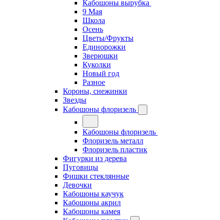
Кабошоны вырубка
9 Мая
Школа
Осень
Цветы/Фрукты
Единорожки
Зверюшки
Куколки
Новый год
Разное
Короны, снежинки
Звезды
Кабошоны флоризель
Кабошоны флоризель
Флоризель металл
Флоризель пластик
Фигурки из дерева
Пуговицы
Фишки стеклянные
Девочки
Кабошоны каучук
Кабошоны акрил
Кабошоны камея