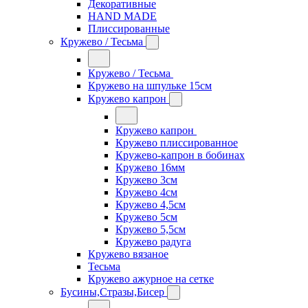
Декоративные
HAND MADE
Плиссированные
Кружево / Тесьма
Кружево / Тесьма
Кружево на шпульке 15см
Кружево капрон
Кружево капрон
Кружево плиссированное
Кружево-капрон в бобинах
Кружево 16мм
Кружево 3см
Кружево 4см
Кружево 4,5см
Кружево 5см
Кружево 5,5см
Кружево радуга
Кружево вязаное
Тесьма
Кружево ажурное на сетке
Бусины,Стразы,Бисер