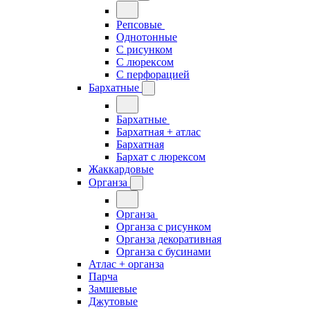
Репсовые
Однотонные
С рисунком
С люрексом
С перфорацией
Бархатные
Бархатные
Бархатная + атлас
Бархатная
Бархат с люрексом
Жаккардовые
Органза
Органза
Органза с рисунком
Органза декоративная
Органза с бусинами
Атлас + органза
Парча
Замшевые
Джутовые