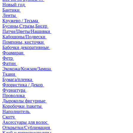
Новый год
Бантики
Ленты
Кружево / Тесьма
Бусины,Стразы,Бисер
Патчи/Цветы/Нашивки
Кабошоны/Подвески
Помпоны, кисточки
Бабочки декоративные
Фоамиран
Фетр
Фатин
Экокожа/Кожзам/Замша
Ткани
Бумага/пленка
Флористика / Декор
Фурнитура
Проволока
Дыроколы фигурные
Коробочки /пакеты
Наполнитель
Скотч
Аксессуары для волос
Открытки/Сублимация
Клей и термопистолеты