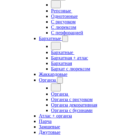
Репсовые
Однотонные
С рисунком
С люрексом
С перфорацией
Бархатные
Бархатные
Бархатная + атлас
Бархатная
Бархат с люрексом
Жаккардовые
Органза
Органза
Органза с рисунком
Органза декоративная
Органза с бусинами
Атлас + органза
Парча
Замшевые
Джутовые