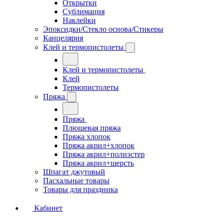
Открытки
Сублимация
Наклейки
Эпоксидки/Стекло основа/Стикеры
Канцелярия
Клей и термопистолеты
Клей и термопистолеты
Клей
Термопистолеты
Пряжа
Пряжа
Плюшевая пряжа
Пряжа хлопок
Пряжа акрил+хлопок
Пряжа акрил+полиэстер
Пряжа акрил+шерсть
Шпагат джутовый
Пасхальные товары
Товары для праздника
Кабинет