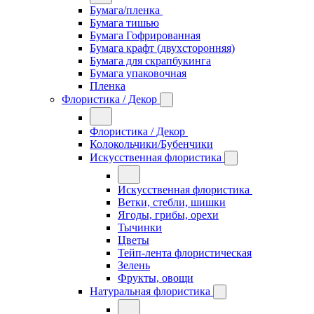
Бумага/пленка
Бумага тишью
Бумага Гофрированная
Бумага крафт (двухсторонняя)
Бумага для скрапбукинга
Бумага упаковочная
Пленка
Флористика / Декор
Флористика / Декор
Колокольчики/Бубенчики
Искусственная флористика
Искусственная флористика
Ветки, стебли, шишки
Ягоды, грибы, орехи
Тычинки
Цветы
Тейп-лента флористическая
Зелень
Фрукты, овощи
Натуральная флористика