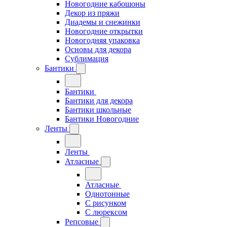
Новогодние кабошоны
Декор из пряжи
Диадемы и снежинки
Новогодние открытки
Новогодняя упаковка
Основы для декора
Сублимация
Бантики
Бантики
Бантики для декора
Бантики школьные
Бантики Новогодние
Ленты
Ленты
Атласные
Атласные
Однотонные
С рисунком
С люрексом
Репсовые