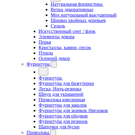
Натуральная флористика
Ветки декоративные
Мох натуральный высушенный
Шишки хвойных деревьев
Сизаль
Искусственный снег / флок
Элементы декора
Перья
Кристаллы, камни, песок
Птицы
Осенний декор
Фурнитура
Фурнитура
Фурнитура для бижутерии
Леска, Нить-резинка
Шнур для украшений
Проволока ювелирная
Фурнитура для заколок
Фурнитура для значков /брелоков
Фурнитура для ободков
Фурнитура для резинок
Шапочки для бусин
Проволока