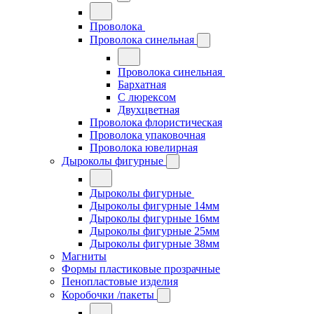
Проволока
Проволока синельная
Проволока синельная
Бархатная
С люрексом
Двухцветная
Проволока флористическая
Проволока упаковочная
Проволока ювелирная
Дыроколы фигурные
Дыроколы фигурные
Дыроколы фигурные 14мм
Дыроколы фигурные 16мм
Дыроколы фигурные 25мм
Дыроколы фигурные 38мм
Магниты
Формы пластиковые прозрачные
Пенопластовые изделия
Коробочки /пакеты