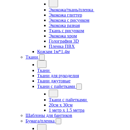
Экокожа/ткань/пленка
Экокожа глиттер
Экокожа с рисунком
Экокожа разная
Ткань с рисунком
Экокожа хром
Голография 3D
Пленка ПВХ
Кожзам 1м*1.4м
Ткани
Ткани
Ткани для рукоделия
Ткани джутовые
Ткани с пайетками
Ткани с пайетками
20см х 30см
1 метр х 1.5 метра
Шаблоны для бантиков
Бумага/пленка