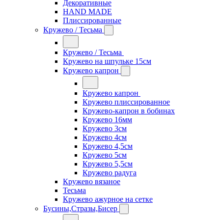
Декоративные
HAND MADE
Плиссированные
Кружево / Тесьма
Кружево / Тесьма
Кружево на шпульке 15см
Кружево капрон
Кружево капрон
Кружево плиссированное
Кружево-капрон в бобинах
Кружево 16мм
Кружево 3см
Кружево 4см
Кружево 4,5см
Кружево 5см
Кружево 5,5см
Кружево радуга
Кружево вязаное
Тесьма
Кружево ажурное на сетке
Бусины,Стразы,Бисер