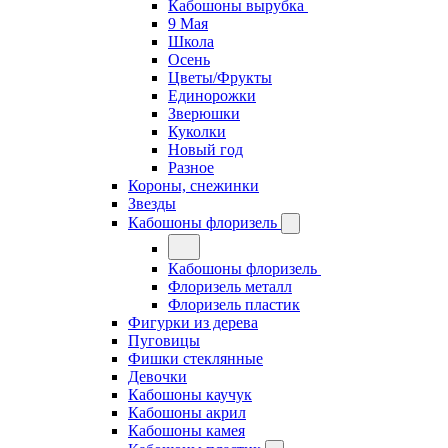
Кабошоны вырубка
9 Мая
Школа
Осень
Цветы/Фрукты
Единорожки
Зверюшки
Куколки
Новый год
Разное
Короны, снежинки
Звезды
Кабошоны флоризель
Кабошоны флоризель
Флоризель металл
Флоризель пластик
Фигурки из дерева
Пуговицы
Фишки стеклянные
Девочки
Кабошоны каучук
Кабошоны акрил
Кабошоны камея