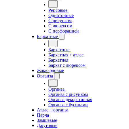
Репсовые
Однотонные
С рисунком
С люрексом
С перфорацией
Бархатные
Бархатные
Бархатная + атлас
Бархатная
Бархат с люрексом
Жаккардовые
Органза
Органза
Органза с рисунком
Органза декоративная
Органза с бусинами
Атлас + органза
Парча
Замшевые
Джутовые