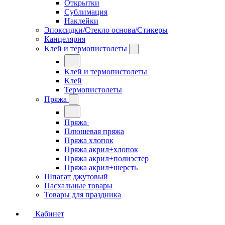
Открытки
Сублимация
Наклейки
Эпоксидки/Стекло основа/Стикеры
Канцелярия
Клей и термопистолеты
Клей и термопистолеты
Клей
Термопистолеты
Пряжа
Пряжа
Плюшевая пряжа
Пряжа хлопок
Пряжа акрил+хлопок
Пряжа акрил+полиэстер
Пряжа акрил+шерсть
Шпагат джутовый
Пасхальные товары
Товары для праздника
Кабинет