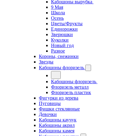
Кабошоны вырубка
9 Мая
Школа
Осень
Цветы/Фрукты
Единорожки
Зверюшки
Куколки
Новый год
Разное
Короны, снежинки
Звезды
Кабошоны флоризель
Кабошоны флоризель
Флоризель металл
Флоризель пластик
Фигурки из дерева
Пуговицы
Фишки стеклянные
Девочки
Кабошоны каучук
Кабошоны акрил
Кабошоны камея