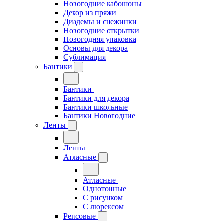
Новогодние кабошоны
Декор из пряжи
Диадемы и снежинки
Новогодние открытки
Новогодняя упаковка
Основы для декора
Сублимация
Бантики
Бантики
Бантики для декора
Бантики школьные
Бантики Новогодние
Ленты
Ленты
Атласные
Атласные
Однотонные
С рисунком
С люрексом
Репсовые