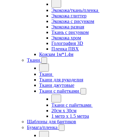
Экокожа/ткань/пленка
Экокожа глиттер
Экокожа с рисунком
Экокожа разная
Ткань с рисунком
Экокожа хром
Голография 3D
Пленка ПВХ
Кожзам 1м*1.4м
Ткани
Ткани
Ткани для рукоделия
Ткани джутовые
Ткани с пайетками
Ткани с пайетками
20см х 30см
1 метр х 1.5 метра
Шаблоны для бантиков
Бумага/пленка