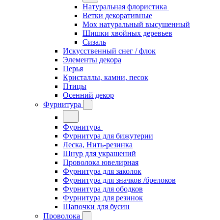
Натуральная флористика
Ветки декоративные
Мох натуральный высушенный
Шишки хвойных деревьев
Сизаль
Искусственный снег / флок
Элементы декора
Перья
Кристаллы, камни, песок
Птицы
Осенний декор
Фурнитура
Фурнитура
Фурнитура для бижутерии
Леска, Нить-резинка
Шнур для украшений
Проволока ювелирная
Фурнитура для заколок
Фурнитура для значков /брелоков
Фурнитура для ободков
Фурнитура для резинок
Шапочки для бусин
Проволока