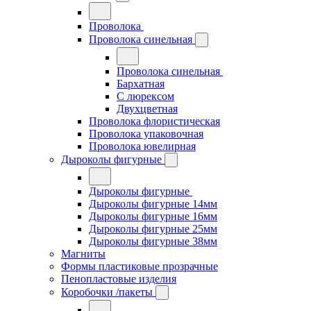
Проволока
Проволока синельная
Проволока синельная
Бархатная
С люрексом
Двухцветная
Проволока флористическая
Проволока упаковочная
Проволока ювелирная
Дыроколы фигурные
Дыроколы фигурные
Дыроколы фигурные 14мм
Дыроколы фигурные 16мм
Дыроколы фигурные 25мм
Дыроколы фигурные 38мм
Магниты
Формы пластиковые прозрачные
Пенопластовые изделия
Коробочки /пакеты