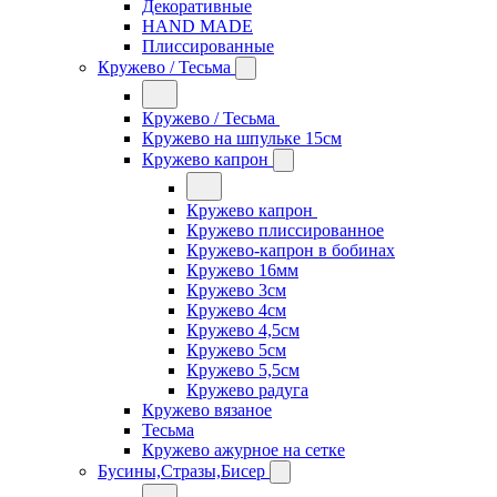
Декоративные
HAND MADE
Плиссированные
Кружево / Тесьма
Кружево / Тесьма
Кружево на шпульке 15см
Кружево капрон
Кружево капрон
Кружево плиссированное
Кружево-капрон в бобинах
Кружево 16мм
Кружево 3см
Кружево 4см
Кружево 4,5см
Кружево 5см
Кружево 5,5см
Кружево радуга
Кружево вязаное
Тесьма
Кружево ажурное на сетке
Бусины,Стразы,Бисер