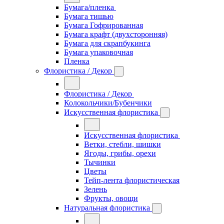
Бумага/пленка
Бумага тишью
Бумага Гофрированная
Бумага крафт (двухсторонняя)
Бумага для скрапбукинга
Бумага упаковочная
Пленка
Флористика / Декор
Флористика / Декор
Колокольчики/Бубенчики
Искусственная флористика
Искусственная флористика
Ветки, стебли, шишки
Ягоды, грибы, орехи
Тычинки
Цветы
Тейп-лента флористическая
Зелень
Фрукты, овощи
Натуральная флористика