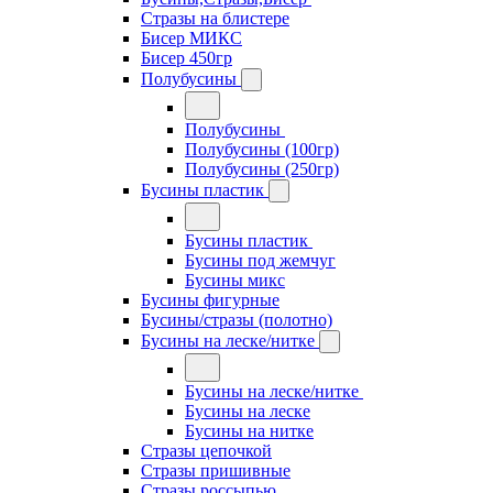
Стразы на блистере
Бисер МИКС
Бисер 450гр
Полубусины
Полубусины
Полубусины (100гр)
Полубусины (250гр)
Бусины пластик
Бусины пластик
Бусины под жемчуг
Бусины микс
Бусины фигурные
Бусины/стразы (полотно)
Бусины на леске/нитке
Бусины на леске/нитке
Бусины на леске
Бусины на нитке
Стразы цепочкой
Стразы пришивные
Стразы россыпью