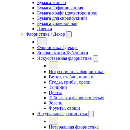
Бумага тишью
Бумага Гофрированная
Бумага крафт (двухсторонняя)
Бумага для скрапбукинга
Бумага упаковочная
Пленка
Флористика / Декор
Флористика / Декор
Колокольчики/Бубенчики
Искусственная флористика
Искусственная флористика
Ветки, стебли, шишки
Ягоды, грибы, орехи
Тычинки
Цветы
Тейп-лента флористическая
Зелень
Фрукты, овощи
Натуральная флористика
Натуральная флористика