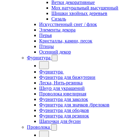
Ветки декоративные
Мох натуральный высушенный
Шишки хвойных деревьев
Сизаль
Искусственный снег / флок
Элементы декора
Перья
Кристаллы, камни, песок
Птицы
Осенний декор
Фурнитура
Фурнитура
Фурнитура для бижутерии
Леска, Нить-резинка
Шнур для украшений
Проволока ювелирная
Фурнитура для заколок
Фурнитура для значков /брелоков
Фурнитура для ободков
Фурнитура для резинок
Шапочки для бусин
Проволока