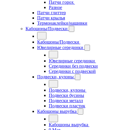
Патчи горох
Разное
Патчи глиттер
Патчи крылья
Термонаклейки/нашивки
Кабошоны/Подвески
Кабошоны/Подвески
Ювелирные серединки
Ювелирные серединки
Серединки без подвески
Серединки с подвеской
Подвески, кулоны
Подвески, кулоны
Подвески бусины
Подвески металл
Подвески пластик
Кабошоны вырубка
Кабошоны вырубка
9 Мая