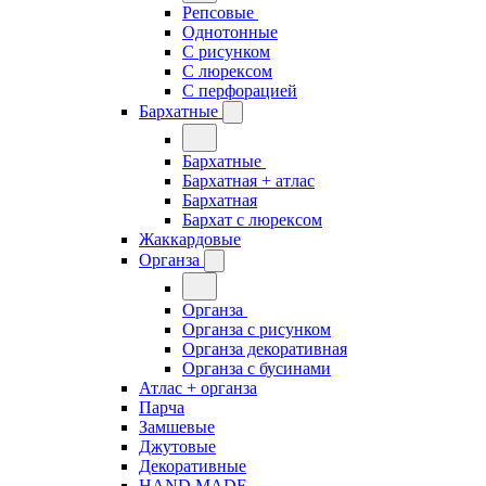
Репсовые
Однотонные
С рисунком
С люрексом
С перфорацией
Бархатные
Бархатные
Бархатная + атлас
Бархатная
Бархат с люрексом
Жаккардовые
Органза
Органза
Органза с рисунком
Органза декоративная
Органза с бусинами
Атлас + органза
Парча
Замшевые
Джутовые
Декоративные
HAND MADE