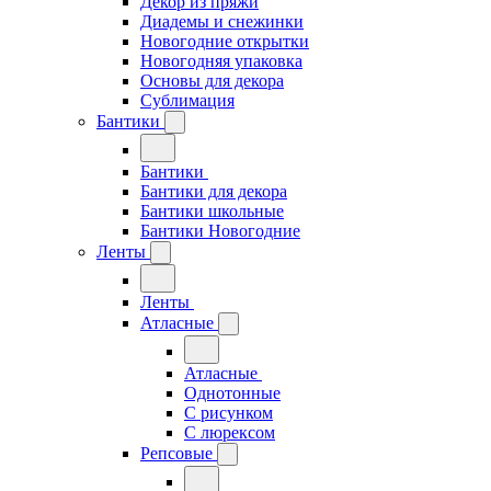
Декор из пряжи
Диадемы и снежинки
Новогодние открытки
Новогодняя упаковка
Основы для декора
Сублимация
Бантики
Бантики
Бантики для декора
Бантики школьные
Бантики Новогодние
Ленты
Ленты
Атласные
Атласные
Однотонные
С рисунком
С люрексом
Репсовые