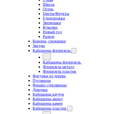
Школа
Осень
Цветы/Фрукты
Единорожки
Зверюшки
Куколки
Новый год
Разное
Короны, снежинки
Звезды
Кабошоны флоризель
Кабошоны флоризель
Флоризель металл
Флоризель пластик
Фигурки из дерева
Пуговицы
Фишки стеклянные
Девочки
Кабошоны каучук
Кабошоны акрил
Кабошоны камея
Кабошоны пластик