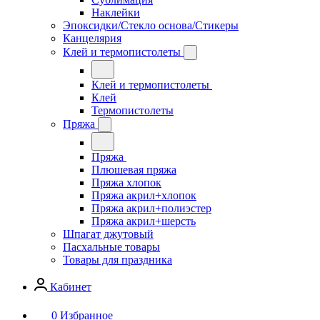
Наклейки
Эпоксидки/Стекло основа/Стикеры
Канцелярия
Клей и термопистолеты
Клей и термопистолеты
Клей
Термопистолеты
Пряжа
Пряжа
Плюшевая пряжа
Пряжа хлопок
Пряжа акрил+хлопок
Пряжа акрил+полиэстер
Пряжа акрил+шерсть
Шпагат джутовый
Пасхальные товары
Товары для праздника
Кабинет
0
Избранное