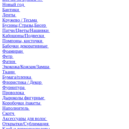
Новый год
Бантики
Ленты
Кружево / Тесьма
Бусины,Стразы,Бисер
Патчи/Цветы/Нашивки
Кабошоны/Подвески
Помпоны, кисточки
Бабочки декоративные
Фоамиран
Фетр
Фатин
Экокожа/Кожзам/Замша
Ткани
Бумага/пленка
Флористика / Декор
Фурнитура
Проволока
Дыроколы фигурные
Коробочки /пакеты
Наполнитель
Скотч
Аксессуары для волос
Открытки/Сублимация
Клей и термопистолеты