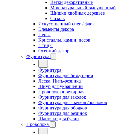
Ветки декоративные
Мох натуральный высушенный
Шишки хвойных деревьев
Сизаль
Искусственный снег / флок
Элементы декора
Перья
Кристаллы, камни, песок
Птицы
Осенний декор
Фурнитура
Фурнитура
Фурнитура для бижутерии
Леска, Нить-резинка
Шнур для украшений
Проволока ювелирная
Фурнитура для заколок
Фурнитура для значков /брелоков
Фурнитура для ободков
Фурнитура для резинок
Шапочки для бусин
Проволока