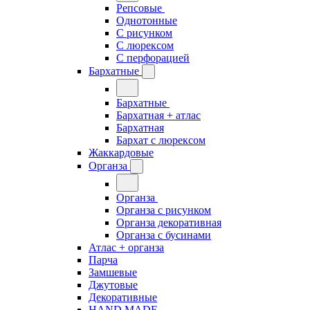
Репсовые
Однотонные
С рисунком
С люрексом
С перфорацией
Бархатные
Бархатные
Бархатная + атлас
Бархатная
Бархат с люрексом
Жаккардовые
Органза
Органза
Органза с рисунком
Органза декоративная
Органза с бусинами
Атлас + органза
Парча
Замшевые
Джутовые
Декоративные
HAND MADE