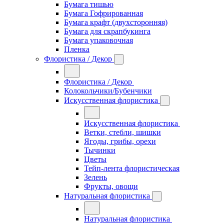
Бумага тишью
Бумага Гофрированная
Бумага крафт (двухсторонняя)
Бумага для скрапбукинга
Бумага упаковочная
Пленка
Флористика / Декор
Флористика / Декор
Колокольчики/Бубенчики
Искусственная флористика
Искусственная флористика
Ветки, стебли, шишки
Ягоды, грибы, орехи
Тычинки
Цветы
Тейп-лента флористическая
Зелень
Фрукты, овощи
Натуральная флористика
Натуральная флористика