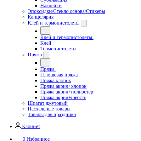
Наклейки
Эпоксидки/Стекло основа/Стикеры
Канцелярия
Клей и термопистолеты
Клей и термопистолеты
Клей
Термопистолеты
Пряжа
Пряжа
Плюшевая пряжа
Пряжа хлопок
Пряжа акрил+хлопок
Пряжа акрил+полиэстер
Пряжа акрил+шерсть
Шпагат джутовый
Пасхальные товары
Товары для праздника
Кабинет
0
Избранное