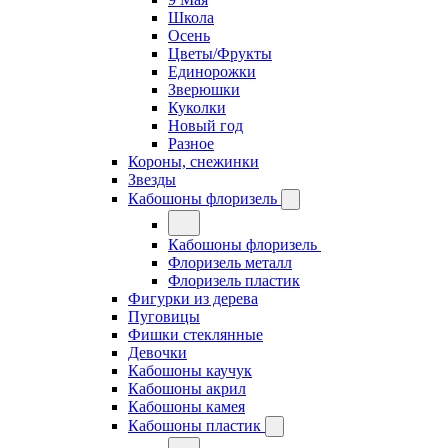
Школа
Осень
Цветы/Фрукты
Единорожки
Зверюшки
Куколки
Новый год
Разное
Короны, снежинки
Звезды
Кабошоны флоризель
Кабошоны флоризель
Флоризель металл
Флоризель пластик
Фигурки из дерева
Пуговицы
Фишки стеклянные
Девочки
Кабошоны каучук
Кабошоны акрил
Кабошоны камея
Кабошоны пластик