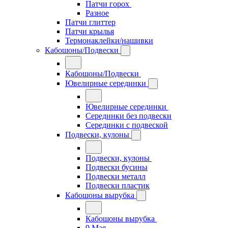
Патчи горох
Разное
Патчи глиттер
Патчи крылья
Термонаклейки/нашивки
Кабошоны/Подвески
Кабошоны/Подвески
Ювелирные серединки
Ювелирные серединки
Серединки без подвески
Серединки с подвеской
Подвески, кулоны
Подвески, кулоны
Подвески бусины
Подвески металл
Подвески пластик
Кабошоны вырубка
Кабошоны вырубка
9 Мая