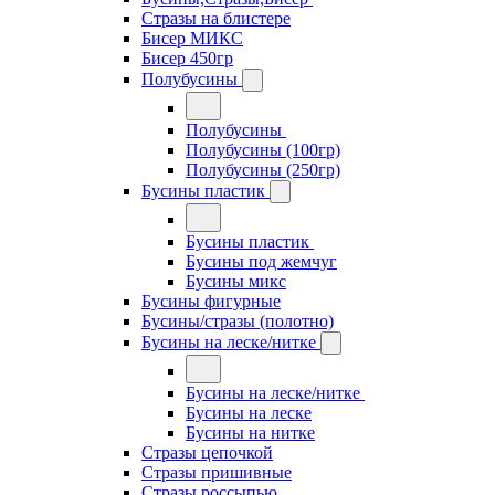
Стразы на блистере
Бисер МИКС
Бисер 450гр
Полубусины
Полубусины
Полубусины (100гр)
Полубусины (250гр)
Бусины пластик
Бусины пластик
Бусины под жемчуг
Бусины микс
Бусины фигурные
Бусины/стразы (полотно)
Бусины на леске/нитке
Бусины на леске/нитке
Бусины на леске
Бусины на нитке
Стразы цепочкой
Стразы пришивные
Стразы россыпью