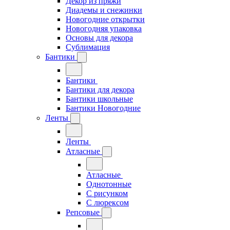
Декор из пряжи
Диадемы и снежинки
Новогодние открытки
Новогодняя упаковка
Основы для декора
Сублимация
Бантики
Бантики
Бантики для декора
Бантики школьные
Бантики Новогодние
Ленты
Ленты
Атласные
Атласные
Однотонные
С рисунком
С люрексом
Репсовые