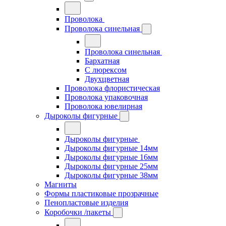
Проволока
Проволока синельная
Проволока синельная
Бархатная
С люрексом
Двухцветная
Проволока флористическая
Проволока упаковочная
Проволока ювелирная
Дыроколы фигурные
Дыроколы фигурные
Дыроколы фигурные 14мм
Дыроколы фигурные 16мм
Дыроколы фигурные 25мм
Дыроколы фигурные 38мм
Магниты
Формы пластиковые прозрачные
Пенопластовые изделия
Коробочки /пакеты