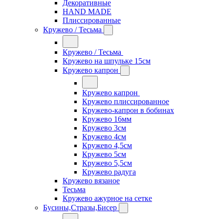
Декоративные
HAND MADE
Плиссированные
Кружево / Тесьма
Кружево / Тесьма
Кружево на шпульке 15см
Кружево капрон
Кружево капрон
Кружево плиссированное
Кружево-капрон в бобинах
Кружево 16мм
Кружево 3см
Кружево 4см
Кружево 4,5см
Кружево 5см
Кружево 5,5см
Кружево радуга
Кружево вязаное
Тесьма
Кружево ажурное на сетке
Бусины,Стразы,Бисер