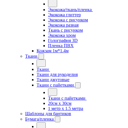
Экокожа/ткань/пленка
Экокожа глиттер
Экокожа с рисунком
Экокожа разная
Ткань с рисунком
Экокожа хром
Голография 3D
Пленка ПВХ
Кожзам 1м*1.4м
Ткани
Ткани
Ткани для рукоделия
Ткани джутовые
Ткани с пайетками
Ткани с пайетками
20см х 30см
1 метр х 1.5 метра
Шаблоны для бантиков
Бумага/пленка