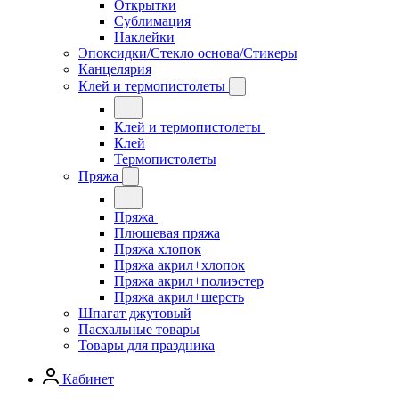
Открытки
Сублимация
Наклейки
Эпоксидки/Стекло основа/Стикеры
Канцелярия
Клей и термопистолеты
Клей и термопистолеты
Клей
Термопистолеты
Пряжа
Пряжа
Плюшевая пряжа
Пряжа хлопок
Пряжа акрил+хлопок
Пряжа акрил+полиэстер
Пряжа акрил+шерсть
Шпагат джутовый
Пасхальные товары
Товары для праздника
Кабинет