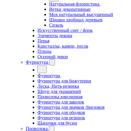
Натуральная флористика
Ветки декоративные
Мох натуральный высушенный
Шишки хвойных деревьев
Сизаль
Искусственный снег / флок
Элементы декора
Перья
Кристаллы, камни, песок
Птицы
Осенний декор
Фурнитура
Фурнитура
Фурнитура для бижутерии
Леска, Нить-резинка
Шнур для украшений
Проволока ювелирная
Фурнитура для заколок
Фурнитура для значков /брелоков
Фурнитура для ободков
Фурнитура для резинок
Шапочки для бусин
Проволока