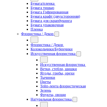
Бумага/пленка
Бумага тишью
Бумага Гофрированная
Бумага крафт (двухсторонняя)
Бумага для скрапбукинга
Бумага упаковочная
Пленка
Флористика / Декор
Флористика / Декор
Колокольчики/Бубенчики
Искусственная флористика
Искусственная флористика
Ветки, стебли, шишки
Ягоды, грибы, орехи
Тычинки
Цветы
Тейп-лента флористическая
Зелень
Фрукты, овощи
Натуральная флористика