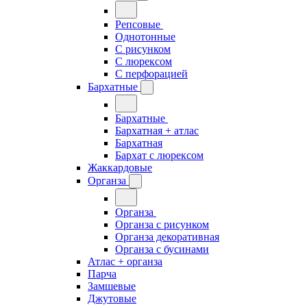
Репсовые
Однотонные
С рисунком
С люрексом
С перфорацией
Бархатные
Бархатные
Бархатная + атлас
Бархатная
Бархат с люрексом
Жаккардовые
Органза
Органза
Органза с рисунком
Органза декоративная
Органза с бусинами
Атлас + органза
Парча
Замшевые
Джутовые