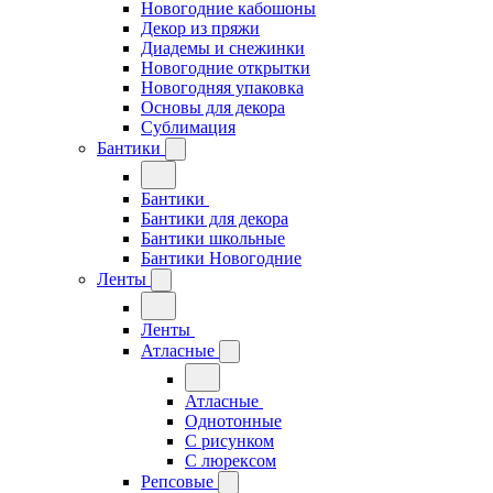
Новогодние кабошоны
Декор из пряжи
Диадемы и снежинки
Новогодние открытки
Новогодняя упаковка
Основы для декора
Сублимация
Бантики
Бантики
Бантики для декора
Бантики школьные
Бантики Новогодние
Ленты
Ленты
Атласные
Атласные
Однотонные
С рисунком
С люрексом
Репсовые