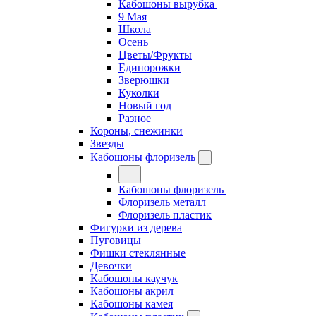
Кабошоны вырубка
9 Мая
Школа
Осень
Цветы/Фрукты
Единорожки
Зверюшки
Куколки
Новый год
Разное
Короны, снежинки
Звезды
Кабошоны флоризель
Кабошоны флоризель
Флоризель металл
Флоризель пластик
Фигурки из дерева
Пуговицы
Фишки стеклянные
Девочки
Кабошоны каучук
Кабошоны акрил
Кабошоны камея