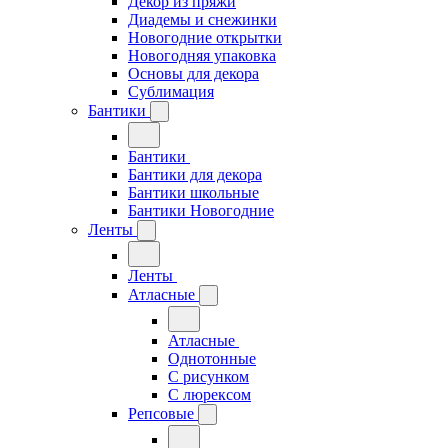
Декор из пряжи
Диадемы и снежинки
Новогодние открытки
Новогодняя упаковка
Основы для декора
Сублимация
Бантики
Бантики
Бантики для декора
Бантики школьные
Бантики Новогодние
Ленты
Ленты
Атласные
Атласные
Однотонные
С рисунком
С люрексом
Репсовые