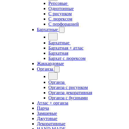
Репсовые
Однотонные
С рисунком
С люрексом
С перфорацией
Бархатные
Бархатные
Бархатная + атлас
Бархатная
Бархат с люрексом
Жаккардовые
Органза
Органза
Органза с рисунком
Органза декоративная
Органза с бусинами
Атлас + органза
Парча
Замшевые
Джутовые
Декоративные
HAND MADE