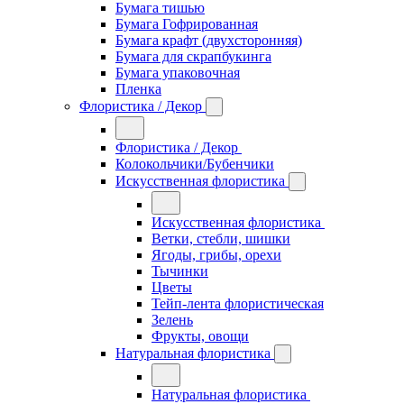
Бумага тишью
Бумага Гофрированная
Бумага крафт (двухсторонняя)
Бумага для скрапбукинга
Бумага упаковочная
Пленка
Флористика / Декор
Флористика / Декор
Колокольчики/Бубенчики
Искусственная флористика
Искусственная флористика
Ветки, стебли, шишки
Ягоды, грибы, орехи
Тычинки
Цветы
Тейп-лента флористическая
Зелень
Фрукты, овощи
Натуральная флористика
Натуральная флористика