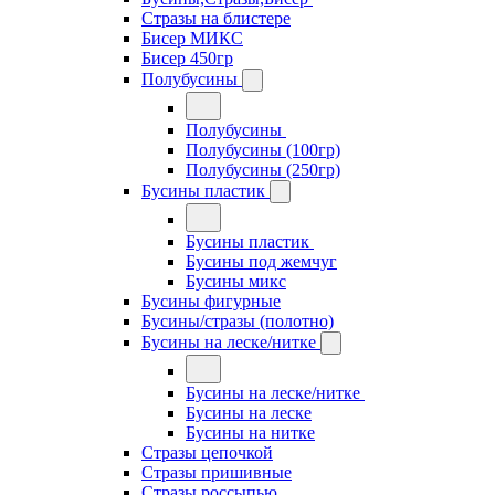
Стразы на блистере
Бисер МИКС
Бисер 450гр
Полубусины
Полубусины
Полубусины (100гр)
Полубусины (250гр)
Бусины пластик
Бусины пластик
Бусины под жемчуг
Бусины микс
Бусины фигурные
Бусины/стразы (полотно)
Бусины на леске/нитке
Бусины на леске/нитке
Бусины на леске
Бусины на нитке
Стразы цепочкой
Стразы пришивные
Стразы россыпью