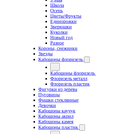
Школа
Осень
Цветы/Фрукты
Единорожки
Зверюшки
Куколки
Новый год
Разное
Короны, снежинки
Звезды
Кабошоны флоризель
Кабошоны флоризель
Флоризель металл
Флоризель пластик
Фигурки из дерева
Пуговицы
Фишки стеклянные
Девочки
Кабошоны каучук
Кабошоны акрил
Кабошоны камея
Кабошоны пластик