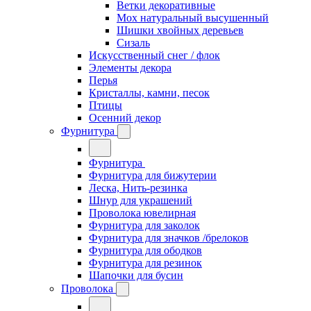
Ветки декоративные
Мох натуральный высушенный
Шишки хвойных деревьев
Сизаль
Искусственный снег / флок
Элементы декора
Перья
Кристаллы, камни, песок
Птицы
Осенний декор
Фурнитура
Фурнитура
Фурнитура для бижутерии
Леска, Нить-резинка
Шнур для украшений
Проволока ювелирная
Фурнитура для заколок
Фурнитура для значков /брелоков
Фурнитура для ободков
Фурнитура для резинок
Шапочки для бусин
Проволока