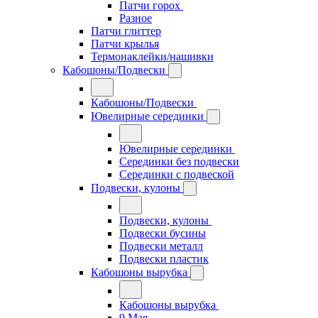
Патчи горох
Разное
Патчи глиттер
Патчи крылья
Термонаклейки/нашивки
Кабошоны/Подвески
Кабошоны/Подвески
Ювелирные серединки
Ювелирные серединки
Серединки без подвески
Серединки с подвеской
Подвески, кулоны
Подвески, кулоны
Подвески бусины
Подвески металл
Подвески пластик
Кабошоны вырубка
Кабошоны вырубка
9 Мая