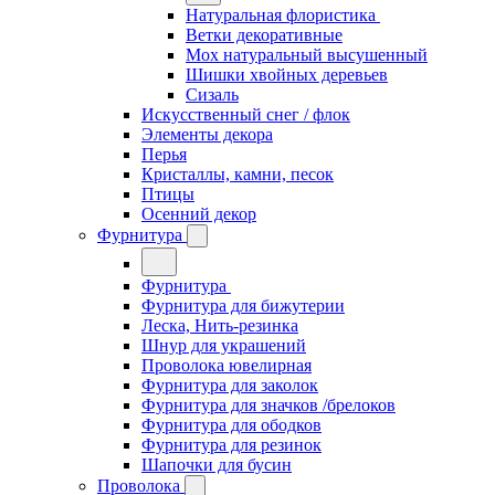
Натуральная флористика
Ветки декоративные
Мох натуральный высушенный
Шишки хвойных деревьев
Сизаль
Искусственный снег / флок
Элементы декора
Перья
Кристаллы, камни, песок
Птицы
Осенний декор
Фурнитура
Фурнитура
Фурнитура для бижутерии
Леска, Нить-резинка
Шнур для украшений
Проволока ювелирная
Фурнитура для заколок
Фурнитура для значков /брелоков
Фурнитура для ободков
Фурнитура для резинок
Шапочки для бусин
Проволока