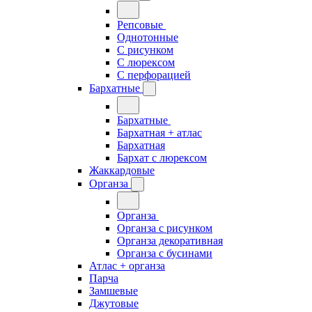
Репсовые
Однотонные
С рисунком
С люрексом
С перфорацией
Бархатные
Бархатные
Бархатная + атлас
Бархатная
Бархат с люрексом
Жаккардовые
Органза
Органза
Органза с рисунком
Органза декоративная
Органза с бусинами
Атлас + органза
Парча
Замшевые
Джутовые