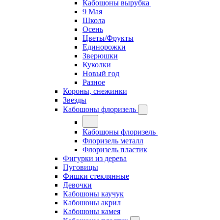
Кабошоны вырубка
9 Мая
Школа
Осень
Цветы/Фрукты
Единорожки
Зверюшки
Куколки
Новый год
Разное
Короны, снежинки
Звезды
Кабошоны флоризель
Кабошоны флоризель
Флоризель металл
Флоризель пластик
Фигурки из дерева
Пуговицы
Фишки стеклянные
Девочки
Кабошоны каучук
Кабошоны акрил
Кабошоны камея