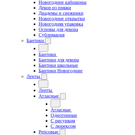
Новогодние кабошоны
Декор из пряжи
Диадемы и снежинки
Новогодние открытки
Новогодняя упаковка
Основы для декора
Сублимация
Бантики
Бантики
Бантики для декора
Бантики школьные
Бантики Новогодние
Ленты
Ленты
Атласные
Атласные
Однотонные
С рисунком
С люрексом
Репсовые