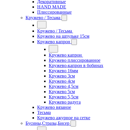
Декоративные
HAND MADE
Плиссированные
Кружево / Тесьма
Кружево / Тесьма
Кружево на шпульке 15см
Кружево капрон
Кружево капрон
Кружево плиссированное
Кружево-капрон в бобинах
Кружево 16мм
Кружево 3см
Кружево 4см
Кружево 4,5см
Кружево 5см
Кружево 5,5см
Кружево радуга
Кружево вязаное
Тесьма
Кружево ажурное на сетке
Бусины,Стразы,Бисер