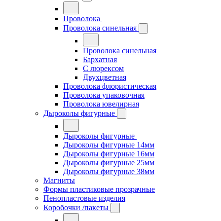
Проволока
Проволока синельная
Проволока синельная
Бархатная
С люрексом
Двухцветная
Проволока флористическая
Проволока упаковочная
Проволока ювелирная
Дыроколы фигурные
Дыроколы фигурные
Дыроколы фигурные 14мм
Дыроколы фигурные 16мм
Дыроколы фигурные 25мм
Дыроколы фигурные 38мм
Магниты
Формы пластиковые прозрачные
Пенопластовые изделия
Коробочки /пакеты