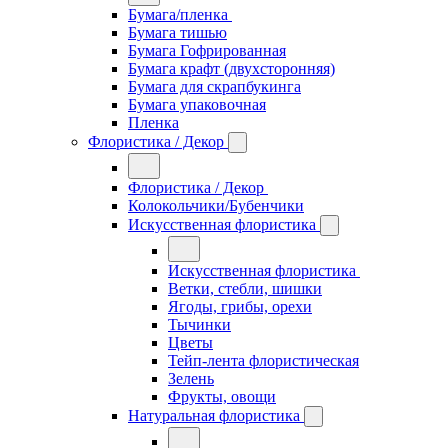
Бумага/пленка
Бумага тишью
Бумага Гофрированная
Бумага крафт (двухсторонняя)
Бумага для скрапбукинга
Бумага упаковочная
Пленка
Флористика / Декор
Флористика / Декор
Колокольчики/Бубенчики
Искусственная флористика
Искусственная флористика
Ветки, стебли, шишки
Ягоды, грибы, орехи
Тычинки
Цветы
Тейп-лента флористическая
Зелень
Фрукты, овощи
Натуральная флористика