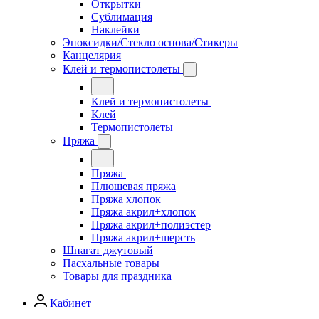
Открытки
Сублимация
Наклейки
Эпоксидки/Стекло основа/Стикеры
Канцелярия
Клей и термопистолеты
Клей и термопистолеты
Клей
Термопистолеты
Пряжа
Пряжа
Плюшевая пряжа
Пряжа хлопок
Пряжа акрил+хлопок
Пряжа акрил+полиэстер
Пряжа акрил+шерсть
Шпагат джутовый
Пасхальные товары
Товары для праздника
Кабинет