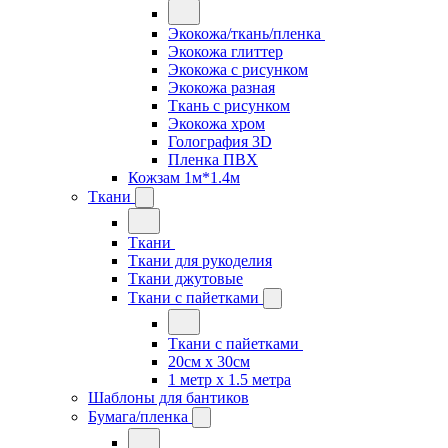
Экокожа/ткань/пленка
Экокожа глиттер
Экокожа с рисунком
Экокожа разная
Ткань с рисунком
Экокожа хром
Голография 3D
Пленка ПВХ
Кожзам 1м*1.4м
Ткани
Ткани
Ткани для рукоделия
Ткани джутовые
Ткани с пайетками
Ткани с пайетками
20см х 30см
1 метр х 1.5 метра
Шаблоны для бантиков
Бумага/пленка