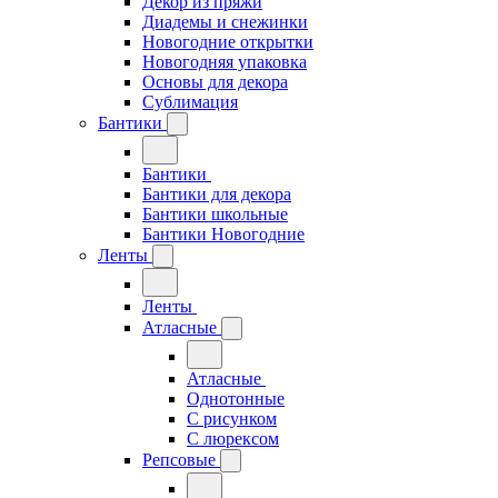
Декор из пряжи
Диадемы и снежинки
Новогодние открытки
Новогодняя упаковка
Основы для декора
Сублимация
Бантики
Бантики
Бантики для декора
Бантики школьные
Бантики Новогодние
Ленты
Ленты
Атласные
Атласные
Однотонные
С рисунком
С люрексом
Репсовые