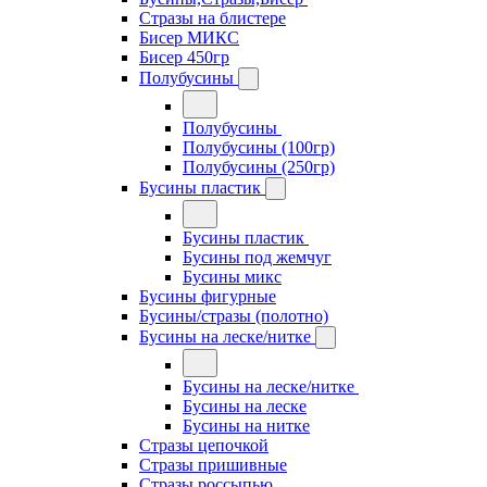
Стразы на блистере
Бисер МИКС
Бисер 450гр
Полубусины
Полубусины
Полубусины (100гр)
Полубусины (250гр)
Бусины пластик
Бусины пластик
Бусины под жемчуг
Бусины микс
Бусины фигурные
Бусины/стразы (полотно)
Бусины на леске/нитке
Бусины на леске/нитке
Бусины на леске
Бусины на нитке
Стразы цепочкой
Стразы пришивные
Стразы россыпью