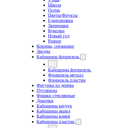
Школа
Осень
Цветы/Фрукты
Единорожки
Зверюшки
Куколки
Новый год
Разное
Короны, снежинки
Звезды
Кабошоны флоризель
Кабошоны флоризель
Флоризель металл
Флоризель пластик
Фигурки из дерева
Пуговицы
Фишки стеклянные
Девочки
Кабошоны каучук
Кабошоны акрил
Кабошоны камея
Кабошоны пластик