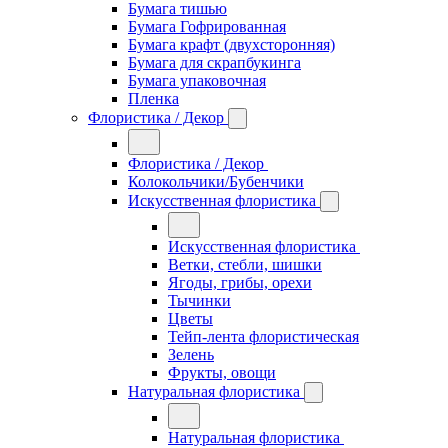
Бумага тишью
Бумага Гофрированная
Бумага крафт (двухсторонняя)
Бумага для скрапбукинга
Бумага упаковочная
Пленка
Флористика / Декор
Флористика / Декор
Колокольчики/Бубенчики
Искусственная флористика
Искусственная флористика
Ветки, стебли, шишки
Ягоды, грибы, орехи
Тычинки
Цветы
Тейп-лента флористическая
Зелень
Фрукты, овощи
Натуральная флористика
Натуральная флористика