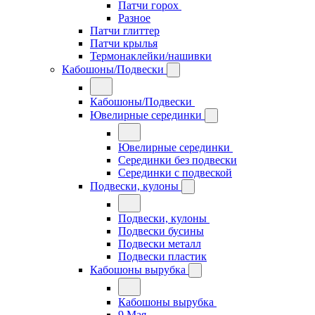
Патчи горох
Разное
Патчи глиттер
Патчи крылья
Термонаклейки/нашивки
Кабошоны/Подвески
Кабошоны/Подвески
Ювелирные серединки
Ювелирные серединки
Серединки без подвески
Серединки с подвеской
Подвески, кулоны
Подвески, кулоны
Подвески бусины
Подвески металл
Подвески пластик
Кабошоны вырубка
Кабошоны вырубка
9 Мая