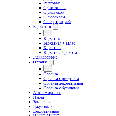
Репсовые
Однотонные
С рисунком
С люрексом
С перфорацией
Бархатные
Бархатные
Бархатная + атлас
Бархатная
Бархат с люрексом
Жаккардовые
Органза
Органза
Органза с рисунком
Органза декоративная
Органза с бусинами
Атлас + органза
Парча
Замшевые
Джутовые
Декоративные
HAND MADE