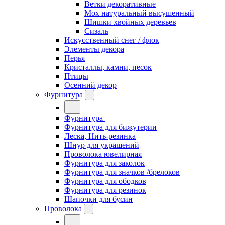
Ветки декоративные
Мох натуральный высушенный
Шишки хвойных деревьев
Сизаль
Искусственный снег / флок
Элементы декора
Перья
Кристаллы, камни, песок
Птицы
Осенний декор
Фурнитура
Фурнитура
Фурнитура для бижутерии
Леска, Нить-резинка
Шнур для украшений
Проволока ювелирная
Фурнитура для заколок
Фурнитура для значков /брелоков
Фурнитура для ободков
Фурнитура для резинок
Шапочки для бусин
Проволока