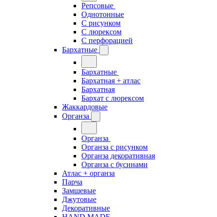
Репсовые
Однотонные
С рисунком
С люрексом
С перфорацией
Бархатные
Бархатные
Бархатная + атлас
Бархатная
Бархат с люрексом
Жаккардовые
Органза
Органза
Органза с рисунком
Органза декоративная
Органза с бусинами
Атлас + органза
Парча
Замшевые
Джутовые
Декоративные
HAND MADE