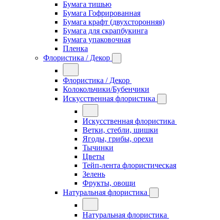
Бумага тишью
Бумага Гофрированная
Бумага крафт (двухсторонняя)
Бумага для скрапбукинга
Бумага упаковочная
Пленка
Флористика / Декор
Флористика / Декор
Колокольчики/Бубенчики
Искусственная флористика
Искусственная флористика
Ветки, стебли, шишки
Ягоды, грибы, орехи
Тычинки
Цветы
Тейп-лента флористическая
Зелень
Фрукты, овощи
Натуральная флористика
Натуральная флористика