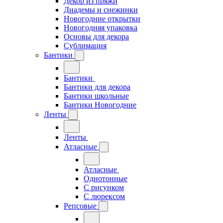
Декор из пряжи
Диадемы и снежинки
Новогодние открытки
Новогодняя упаковка
Основы для декора
Сублимация
Бантики
Бантики
Бантики для декора
Бантики школьные
Бантики Новогодние
Ленты
Ленты
Атласные
Атласные
Однотонные
С рисунком
С люрексом
Репсовые