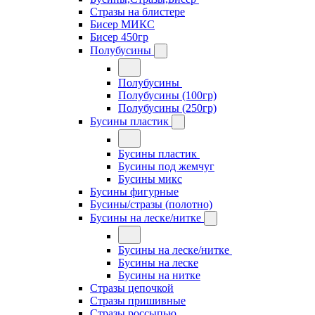
Стразы на блистере
Бисер МИКС
Бисер 450гр
Полубусины
Полубусины
Полубусины (100гр)
Полубусины (250гр)
Бусины пластик
Бусины пластик
Бусины под жемчуг
Бусины микс
Бусины фигурные
Бусины/стразы (полотно)
Бусины на леске/нитке
Бусины на леске/нитке
Бусины на леске
Бусины на нитке
Стразы цепочкой
Стразы пришивные
Стразы россыпью