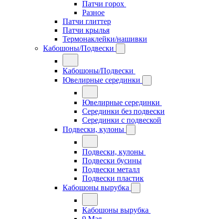
Патчи горох
Разное
Патчи глиттер
Патчи крылья
Термонаклейки/нашивки
Кабошоны/Подвески
Кабошоны/Подвески
Ювелирные серединки
Ювелирные серединки
Серединки без подвески
Серединки с подвеской
Подвески, кулоны
Подвески, кулоны
Подвески бусины
Подвески металл
Подвески пластик
Кабошоны вырубка
Кабошоны вырубка
9 Мая