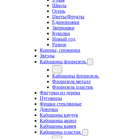
Школа
Осень
Цветы/Фрукты
Единорожки
Зверюшки
Куколки
Новый год
Разное
Короны, снежинки
Звезды
Кабошоны флоризель
Кабошоны флоризель
Флоризель металл
Флоризель пластик
Фигурки из дерева
Пуговицы
Фишки стеклянные
Девочки
Кабошоны каучук
Кабошоны акрил
Кабошоны камея
Кабошоны пластик