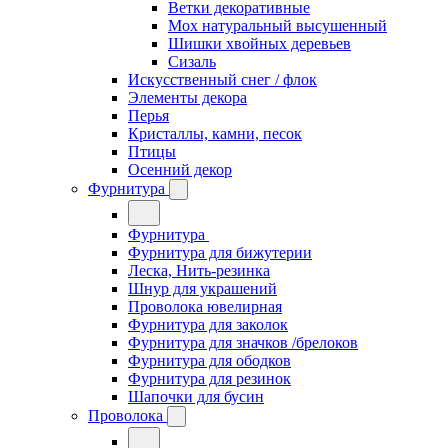
Ветки декоративные
Мох натуральный высушенный
Шишки хвойных деревьев
Сизаль
Искусственный снег / флок
Элементы декора
Перья
Кристаллы, камни, песок
Птицы
Осенний декор
Фурнитура
Фурнитура
Фурнитура для бижутерии
Леска, Нить-резинка
Шнур для украшений
Проволока ювелирная
Фурнитура для заколок
Фурнитура для значков /брелоков
Фурнитура для ободков
Фурнитура для резинок
Шапочки для бусин
Проволока