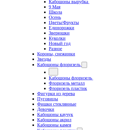
Кабошоны вырубка
9 Мая
Школа
Осень
Цветы/Фрукты
Единорожки
Зверюшки
Куколки
Новый год
Разное
Короны, снежинки
Звезды
Кабошоны флоризель
Кабошоны флоризель
Флоризель металл
Флоризель пластик
Фигурки из дерева
Пуговицы
Фишки стеклянные
Девочки
Кабошоны каучук
Кабошоны акрил
Кабошоны камея