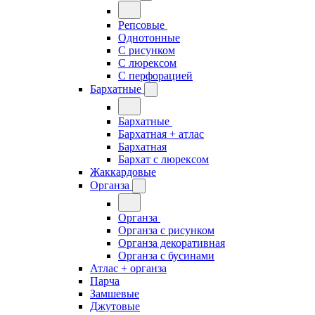
Репсовые
Однотонные
С рисунком
С люрексом
С перфорацией
Бархатные
Бархатные
Бархатная + атлас
Бархатная
Бархат с люрексом
Жаккардовые
Органза
Органза
Органза с рисунком
Органза декоративная
Органза с бусинами
Атлас + органза
Парча
Замшевые
Джутовые