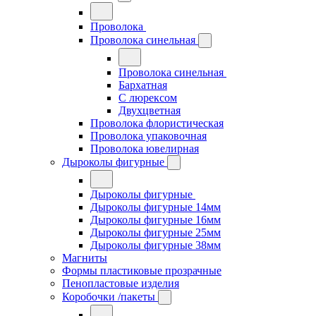
Проволока
Проволока синельная
Проволока синельная
Бархатная
С люрексом
Двухцветная
Проволока флористическая
Проволока упаковочная
Проволока ювелирная
Дыроколы фигурные
Дыроколы фигурные
Дыроколы фигурные 14мм
Дыроколы фигурные 16мм
Дыроколы фигурные 25мм
Дыроколы фигурные 38мм
Магниты
Формы пластиковые прозрачные
Пенопластовые изделия
Коробочки /пакеты