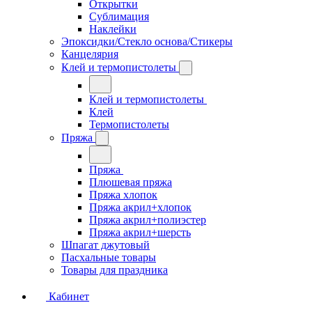
Открытки
Сублимация
Наклейки
Эпоксидки/Стекло основа/Стикеры
Канцелярия
Клей и термопистолеты
Клей и термопистолеты
Клей
Термопистолеты
Пряжа
Пряжа
Плюшевая пряжа
Пряжа хлопок
Пряжа акрил+хлопок
Пряжа акрил+полиэстер
Пряжа акрил+шерсть
Шпагат джутовый
Пасхальные товары
Товары для праздника
Кабинет