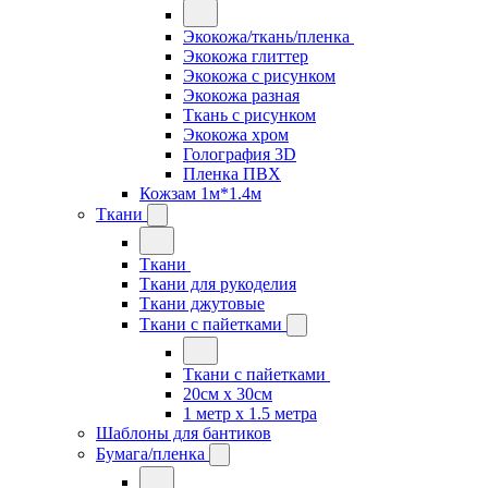
Экокожа/ткань/пленка
Экокожа глиттер
Экокожа с рисунком
Экокожа разная
Ткань с рисунком
Экокожа хром
Голография 3D
Пленка ПВХ
Кожзам 1м*1.4м
Ткани
Ткани
Ткани для рукоделия
Ткани джутовые
Ткани с пайетками
Ткани с пайетками
20см х 30см
1 метр х 1.5 метра
Шаблоны для бантиков
Бумага/пленка