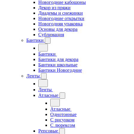
Новогодние кабошоны
Декор из пряжи
Диадемы и снежинки
Новогодние открытки
Новогодняя упаковка
Основы для декора
Сублимация
Бантики
Бантики
Бантики для декора
Бантики школьные
Бантики Новогодние
Ленты
Ленты
Атласные
Атласные
Однотонные
С рисунком
С люрексом
Репсовые