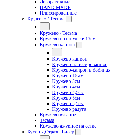
Декоративные
HAND MADE
Плиссированные
Кружево / Тесьма
Кружево / Тесьма
Кружево на шпульке 15см
Кружево капрон
Кружево капрон
Кружево плиссированное
Кружево-капрон в бобинах
Кружево 16мм
Кружево 3см
Кружево 4см
Кружево 4,5см
Кружево 5см
Кружево 5,5см
Кружево радуга
Кружево вязаное
Тесьма
Кружево ажурное на сетке
Бусины,Стразы,Бисер