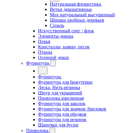
Натуральная флористика
Ветки декоративные
Мох натуральный высушенный
Шишки хвойных деревьев
Сизаль
Искусственный снег / флок
Элементы декора
Перья
Кристаллы, камни, песок
Птицы
Осенний декор
Фурнитура
Фурнитура
Фурнитура для бижутерии
Леска, Нить-резинка
Шнур для украшений
Проволока ювелирная
Фурнитура для заколок
Фурнитура для значков /брелоков
Фурнитура для ободков
Фурнитура для резинок
Шапочки для бусин
Проволока