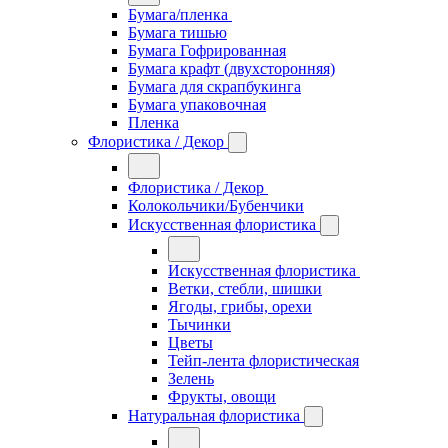
Бумага/пленка
Бумага тишью
Бумага Гофрированная
Бумага крафт (двухсторонняя)
Бумага для скрапбукинга
Бумага упаковочная
Пленка
Флористика / Декор
Флористика / Декор
Колокольчики/Бубенчики
Искусственная флористика
Искусственная флористика
Ветки, стебли, шишки
Ягоды, грибы, орехи
Тычинки
Цветы
Тейп-лента флористическая
Зелень
Фрукты, овощи
Натуральная флористика