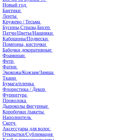
Новый год
Бантики
Ленты
Кружево / Тесьма
Бусины,Стразы,Бисер
Патчи/Цветы/Нашивки
Кабошоны/Подвески
Помпоны, кисточки
Бабочки декоративные
Фоамиран
Фетр
Фатин
Экокожа/Кожзам/Замша
Ткани
Бумага/пленка
Флористика / Декор
Фурнитура
Проволока
Дыроколы фигурные
Коробочки /пакеты
Наполнитель
Скотч
Аксессуары для волос
Открытки/Сублимация
Клей и термопистолеты