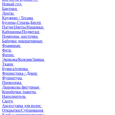
Новый год
Бантики
Ленты
Кружево / Тесьма
Бусины,Стразы,Бисер
Патчи/Цветы/Нашивки
Кабошоны/Подвески
Помпоны, кисточки
Бабочки декоративные
Фоамиран
Фетр
Фатин
Экокожа/Кожзам/Замша
Ткани
Бумага/пленка
Флористика / Декор
Фурнитура
Проволока
Дыроколы фигурные
Коробочки /пакеты
Наполнитель
Скотч
Аксессуары для волос
Открытки/Сублимация
Клей и термопистолеты