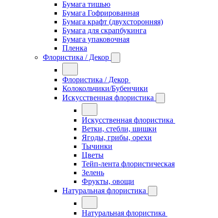
Бумага тишью
Бумага Гофрированная
Бумага крафт (двухсторонняя)
Бумага для скрапбукинга
Бумага упаковочная
Пленка
Флористика / Декор
Флористика / Декор
Колокольчики/Бубенчики
Искусственная флористика
Искусственная флористика
Ветки, стебли, шишки
Ягоды, грибы, орехи
Тычинки
Цветы
Тейп-лента флористическая
Зелень
Фрукты, овощи
Натуральная флористика
Натуральная флористика