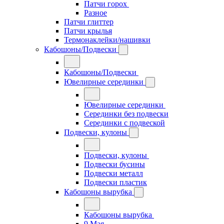
Патчи горох
Разное
Патчи глиттер
Патчи крылья
Термонаклейки/нашивки
Кабошоны/Подвески
Кабошоны/Подвески
Ювелирные серединки
Ювелирные серединки
Серединки без подвески
Серединки с подвеской
Подвески, кулоны
Подвески, кулоны
Подвески бусины
Подвески металл
Подвески пластик
Кабошоны вырубка
Кабошоны вырубка
9 Мая