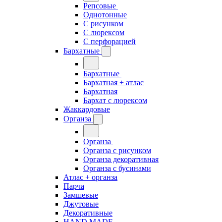
Репсовые
Однотонные
С рисунком
С люрексом
С перфорацией
Бархатные
Бархатные
Бархатная + атлас
Бархатная
Бархат с люрексом
Жаккардовые
Органза
Органза
Органза с рисунком
Органза декоративная
Органза с бусинами
Атлас + органза
Парча
Замшевые
Джутовые
Декоративные
HAND MADE