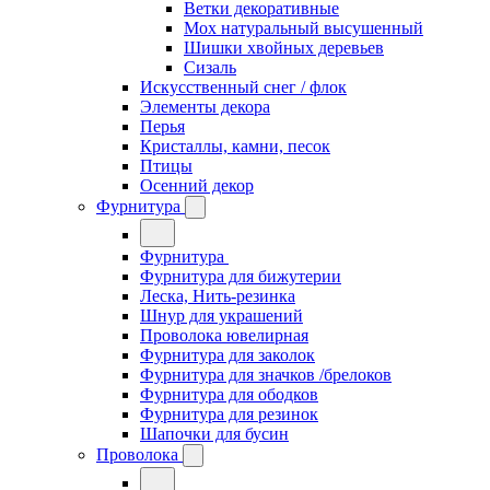
Ветки декоративные
Мох натуральный высушенный
Шишки хвойных деревьев
Сизаль
Искусственный снег / флок
Элементы декора
Перья
Кристаллы, камни, песок
Птицы
Осенний декор
Фурнитура
Фурнитура
Фурнитура для бижутерии
Леска, Нить-резинка
Шнур для украшений
Проволока ювелирная
Фурнитура для заколок
Фурнитура для значков /брелоков
Фурнитура для ободков
Фурнитура для резинок
Шапочки для бусин
Проволока