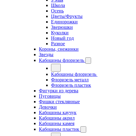
Школа
Осень
Цветы/Фрукты
Единорожки
Зверюшки
Куколки
Новый год
Разное
Короны, снежинки
Звезды
Кабошоны флоризель
Кабошоны флоризель
Флоризель металл
Флоризель пластик
Фигурки из дерева
Пуговицы
Фишки стеклянные
Девочки
Кабошоны каучук
Кабошоны акрил
Кабошоны камея
Кабошоны пластик