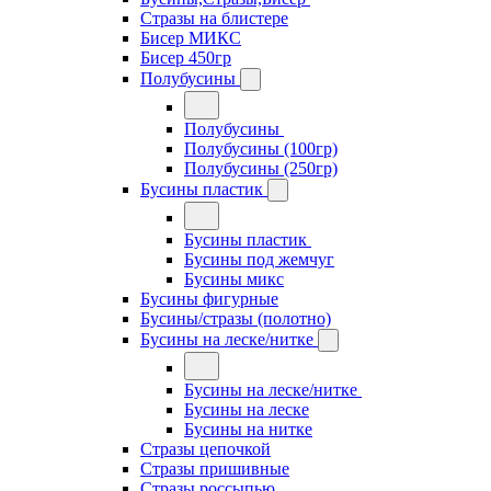
Стразы на блистере
Бисер МИКС
Бисер 450гр
Полубусины
Полубусины
Полубусины (100гр)
Полубусины (250гр)
Бусины пластик
Бусины пластик
Бусины под жемчуг
Бусины микс
Бусины фигурные
Бусины/стразы (полотно)
Бусины на леске/нитке
Бусины на леске/нитке
Бусины на леске
Бусины на нитке
Стразы цепочкой
Стразы пришивные
Стразы россыпью