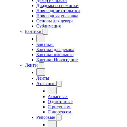
Декор из пряжи
Диадемы и снежинки
Новогодние открытки
Новогодняя упаковка
Основы для декора
Сублимация
Бантики
Бантики
Бантики для декора
Бантики школьные
Бантики Новогодние
Ленты
Ленты
Атласные
Атласные
Однотонные
С рисунком
С люрексом
Репсовые