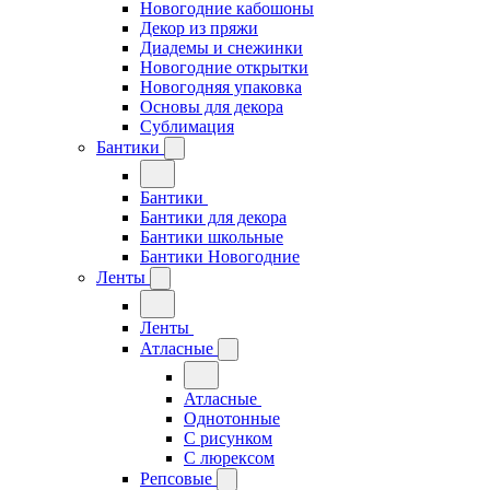
Новогодние кабошоны
Декор из пряжи
Диадемы и снежинки
Новогодние открытки
Новогодняя упаковка
Основы для декора
Сублимация
Бантики
Бантики
Бантики для декора
Бантики школьные
Бантики Новогодние
Ленты
Ленты
Атласные
Атласные
Однотонные
С рисунком
С люрексом
Репсовые