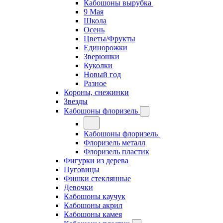
Кабошоны вырубка
9 Мая
Школа
Осень
Цветы/Фрукты
Единорожки
Зверюшки
Куколки
Новый год
Разное
Короны, снежинки
Звезды
Кабошоны флоризель
Кабошоны флоризель
Флоризель металл
Флоризель пластик
Фигурки из дерева
Пуговицы
Фишки стеклянные
Девочки
Кабошоны каучук
Кабошоны акрил
Кабошоны камея