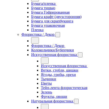
Бумага/пленка
Бумага тишью
Бумага Гофрированная
Бумага крафт (двухсторонняя)
Бумага для скрапбукинга
Бумага упаковочная
Пленка
Флористика / Декор
Флористика / Декор
Колокольчики/Бубенчики
Искусственная флористика
Искусственная флористика
Ветки, стебли, шишки
Ягоды, грибы, орехи
Тычинки
Цветы
Тейп-лента флористическая
Зелень
Фрукты, овощи
Натуральная флористика