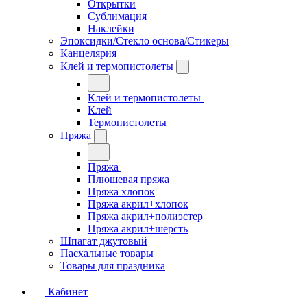
Открытки
Сублимация
Наклейки
Эпоксидки/Стекло основа/Стикеры
Канцелярия
Клей и термопистолеты
Клей и термопистолеты
Клей
Термопистолеты
Пряжа
Пряжа
Плюшевая пряжа
Пряжа хлопок
Пряжа акрил+хлопок
Пряжа акрил+полиэстер
Пряжа акрил+шерсть
Шпагат джутовый
Пасхальные товары
Товары для праздника
Кабинет