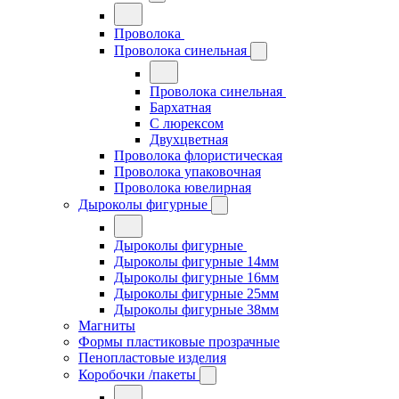
Проволока
Проволока синельная
Проволока синельная
Бархатная
С люрексом
Двухцветная
Проволока флористическая
Проволока упаковочная
Проволока ювелирная
Дыроколы фигурные
Дыроколы фигурные
Дыроколы фигурные 14мм
Дыроколы фигурные 16мм
Дыроколы фигурные 25мм
Дыроколы фигурные 38мм
Магниты
Формы пластиковые прозрачные
Пенопластовые изделия
Коробочки /пакеты