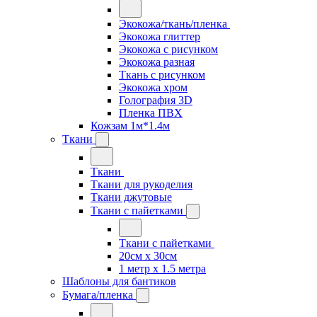
Экокожа/ткань/пленка
Экокожа глиттер
Экокожа с рисунком
Экокожа разная
Ткань с рисунком
Экокожа хром
Голография 3D
Пленка ПВХ
Кожзам 1м*1.4м
Ткани
Ткани
Ткани для рукоделия
Ткани джутовые
Ткани с пайетками
Ткани с пайетками
20см х 30см
1 метр х 1.5 метра
Шаблоны для бантиков
Бумага/пленка