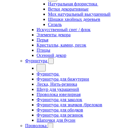
Натуральная флористика
Ветки декоративные
Мох натуральный высушенный
Шишки хвойных деревьев
Сизаль
Искусственный снег / флок
Элементы декора
Перья
Кристаллы, камни, песок
Птицы
Осенний декор
Фурнитура
Фурнитура
Фурнитура для бижутерии
Леска, Нить-резинка
Шнур для украшений
Проволока ювелирная
Фурнитура для заколок
Фурнитура для значков /брелоков
Фурнитура для ободков
Фурнитура для резинок
Шапочки для бусин
Проволока