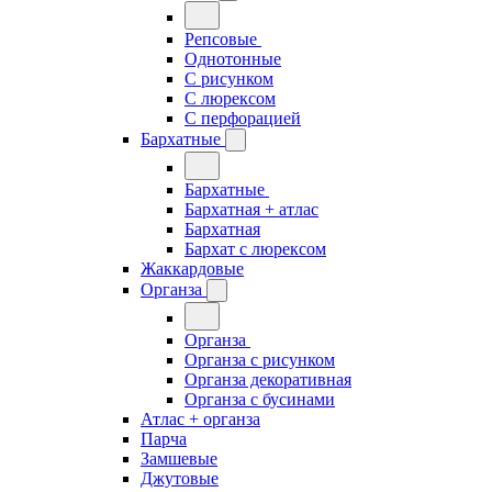
Репсовые
Однотонные
С рисунком
С люрексом
С перфорацией
Бархатные
Бархатные
Бархатная + атлас
Бархатная
Бархат с люрексом
Жаккардовые
Органза
Органза
Органза с рисунком
Органза декоративная
Органза с бусинами
Атлас + органза
Парча
Замшевые
Джутовые