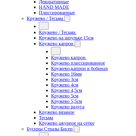
Декоративные
HAND MADE
Плиссированные
Кружево / Тесьма
Кружево / Тесьма
Кружево на шпульке 15см
Кружево капрон
Кружево капрон
Кружево плиссированное
Кружево-капрон в бобинах
Кружево 16мм
Кружево 3см
Кружево 4см
Кружево 4,5см
Кружево 5см
Кружево 5,5см
Кружево радуга
Кружево вязаное
Тесьма
Кружево ажурное на сетке
Бусины,Стразы,Бисер