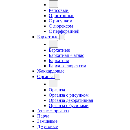
Репсовые
Однотонные
С рисунком
С люрексом
С перфорацией
Бархатные
Бархатные
Бархатная + атлас
Бархатная
Бархат с люрексом
Жаккардовые
Органза
Органза
Органза с рисунком
Органза декоративная
Органза с бусинами
Атлас + органза
Парча
Замшевые
Джутовые