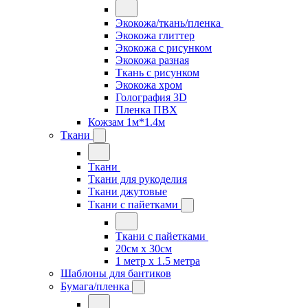
Экокожа/ткань/пленка
Экокожа глиттер
Экокожа с рисунком
Экокожа разная
Ткань с рисунком
Экокожа хром
Голография 3D
Пленка ПВХ
Кожзам 1м*1.4м
Ткани
Ткани
Ткани для рукоделия
Ткани джутовые
Ткани с пайетками
Ткани с пайетками
20см х 30см
1 метр х 1.5 метра
Шаблоны для бантиков
Бумага/пленка