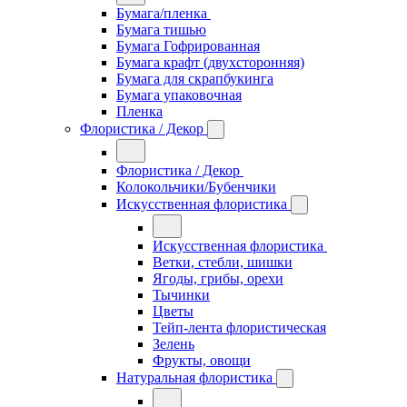
Бумага/пленка
Бумага тишью
Бумага Гофрированная
Бумага крафт (двухсторонняя)
Бумага для скрапбукинга
Бумага упаковочная
Пленка
Флористика / Декор
Флористика / Декор
Колокольчики/Бубенчики
Искусственная флористика
Искусственная флористика
Ветки, стебли, шишки
Ягоды, грибы, орехи
Тычинки
Цветы
Тейп-лента флористическая
Зелень
Фрукты, овощи
Натуральная флористика