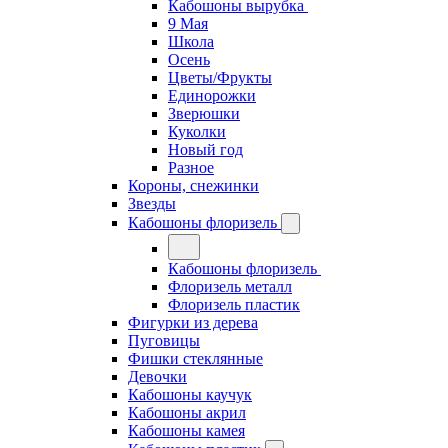
Кабошоны вырубка
9 Мая
Школа
Осень
Цветы/Фрукты
Единорожки
Зверюшки
Куколки
Новый год
Разное
Короны, снежинки
Звезды
Кабошоны флоризель
Кабошоны флоризель
Флоризель металл
Флоризель пластик
Фигурки из дерева
Пуговицы
Фишки стеклянные
Девочки
Кабошоны каучук
Кабошоны акрил
Кабошоны камея