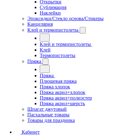
Открытки
Сублимация
Наклейки
Эпоксидки/Стекло основа/Стикеры
Канцелярия
Клей и термопистолеты
Клей и термопистолеты
Клей
Термопистолеты
Пряжа
Пряжа
Плюшевая пряжа
Пряжа хлопок
Пряжа акрил+хлопок
Пряжа акрил+полиэстер
Пряжа акрил+шерсть
Шпагат джутовый
Пасхальные товары
Товары для праздника
Кабинет