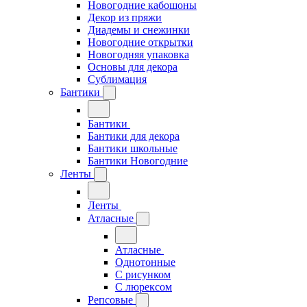
Новогодние кабошоны
Декор из пряжи
Диадемы и снежинки
Новогодние открытки
Новогодняя упаковка
Основы для декора
Сублимация
Бантики
Бантики
Бантики для декора
Бантики школьные
Бантики Новогодние
Ленты
Ленты
Атласные
Атласные
Однотонные
С рисунком
С люрексом
Репсовые