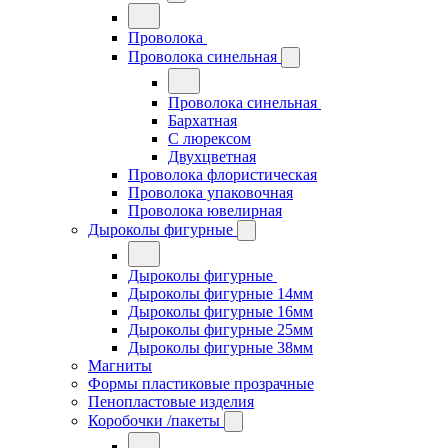
Проволока
Проволока синельная
Проволока синельная
Бархатная
С люрексом
Двухцветная
Проволока флористическая
Проволока упаковочная
Проволока ювелирная
Дыроколы фигурные
Дыроколы фигурные
Дыроколы фигурные 14мм
Дыроколы фигурные 16мм
Дыроколы фигурные 25мм
Дыроколы фигурные 38мм
Магниты
Формы пластиковые прозрачные
Пенопластовые изделия
Коробочки /пакеты