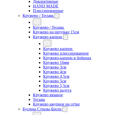
Декоративные
HAND MADE
Плиссированные
Кружево / Тесьма
Кружево / Тесьма
Кружево на шпульке 15см
Кружево капрон
Кружево капрон
Кружево плиссированное
Кружево-капрон в бобинах
Кружево 16мм
Кружево 3см
Кружево 4см
Кружево 4,5см
Кружево 5см
Кружево 5,5см
Кружево радуга
Кружево вязаное
Тесьма
Кружево ажурное на сетке
Бусины,Стразы,Бисер