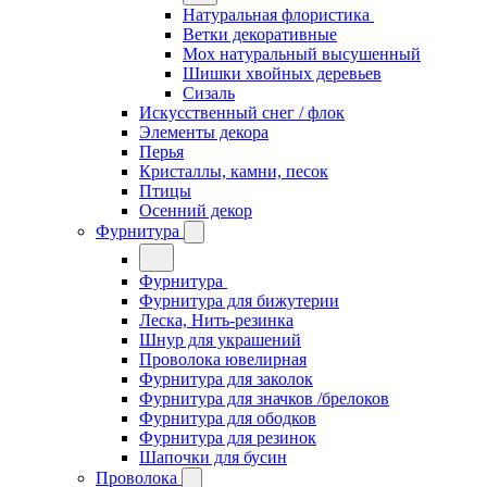
Натуральная флористика
Ветки декоративные
Мох натуральный высушенный
Шишки хвойных деревьев
Сизаль
Искусственный снег / флок
Элементы декора
Перья
Кристаллы, камни, песок
Птицы
Осенний декор
Фурнитура
Фурнитура
Фурнитура для бижутерии
Леска, Нить-резинка
Шнур для украшений
Проволока ювелирная
Фурнитура для заколок
Фурнитура для значков /брелоков
Фурнитура для ободков
Фурнитура для резинок
Шапочки для бусин
Проволока