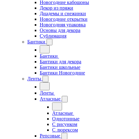
Новогодние кабошоны
Декор из пряжи
Диадемы и снежинки
Новогодние открытки
Новогодняя упаковка
Основы для декора
Сублимация
Бантики
Бантики
Бантики для декора
Бантики школьные
Бантики Новогодние
Ленты
Ленты
Атласные
Атласные
Однотонные
С рисунком
С люрексом
Репсовые