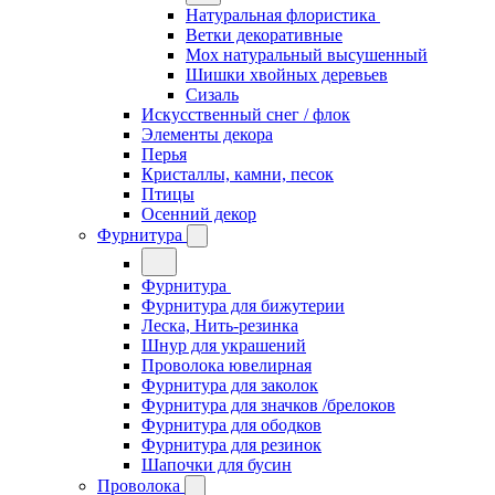
Натуральная флористика
Ветки декоративные
Мох натуральный высушенный
Шишки хвойных деревьев
Сизаль
Искусственный снег / флок
Элементы декора
Перья
Кристаллы, камни, песок
Птицы
Осенний декор
Фурнитура
Фурнитура
Фурнитура для бижутерии
Леска, Нить-резинка
Шнур для украшений
Проволока ювелирная
Фурнитура для заколок
Фурнитура для значков /брелоков
Фурнитура для ободков
Фурнитура для резинок
Шапочки для бусин
Проволока