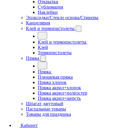
Открытки
Сублимация
Наклейки
Эпоксидки/Стекло основа/Стикеры
Канцелярия
Клей и термопистолеты
Клей и термопистолеты
Клей
Термопистолеты
Пряжа
Пряжа
Плюшевая пряжа
Пряжа хлопок
Пряжа акрил+хлопок
Пряжа акрил+полиэстер
Пряжа акрил+шерсть
Шпагат джутовый
Пасхальные товары
Товары для праздника
Кабинет