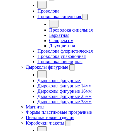
Проволока
Проволока синельная
Проволока синельная
Бархатная
С люрексом
Двухцветная
Проволока флористическая
Проволока упаковочная
Проволока ювелирная
Дыроколы фигурные
Дыроколы фигурные
Дыроколы фигурные 14мм
Дыроколы фигурные 16мм
Дыроколы фигурные 25мм
Дыроколы фигурные 38мм
Магниты
Формы пластиковые прозрачные
Пенопластовые изделия
Коробочки /пакеты