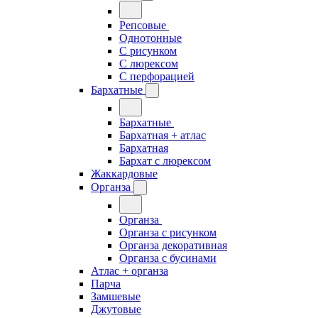
Репсовые
Однотонные
С рисунком
С люрексом
С перфорацией
Бархатные
Бархатные
Бархатная + атлас
Бархатная
Бархат с люрексом
Жаккардовые
Органза
Органза
Органза с рисунком
Органза декоративная
Органза с бусинами
Атлас + органза
Парча
Замшевые
Джутовые