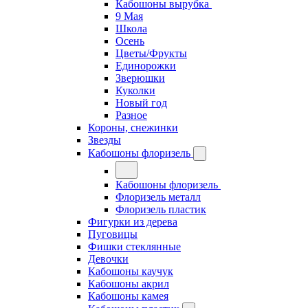
Кабошоны вырубка
9 Мая
Школа
Осень
Цветы/Фрукты
Единорожки
Зверюшки
Куколки
Новый год
Разное
Короны, снежинки
Звезды
Кабошоны флоризель
Кабошоны флоризель
Флоризель металл
Флоризель пластик
Фигурки из дерева
Пуговицы
Фишки стеклянные
Девочки
Кабошоны каучук
Кабошоны акрил
Кабошоны камея