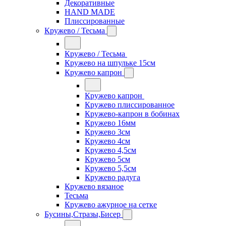
Декоративные
HAND MADE
Плиссированные
Кружево / Тесьма
Кружево / Тесьма
Кружево на шпульке 15см
Кружево капрон
Кружево капрон
Кружево плиссированное
Кружево-капрон в бобинах
Кружево 16мм
Кружево 3см
Кружево 4см
Кружево 4,5см
Кружево 5см
Кружево 5,5см
Кружево радуга
Кружево вязаное
Тесьма
Кружево ажурное на сетке
Бусины,Стразы,Бисер