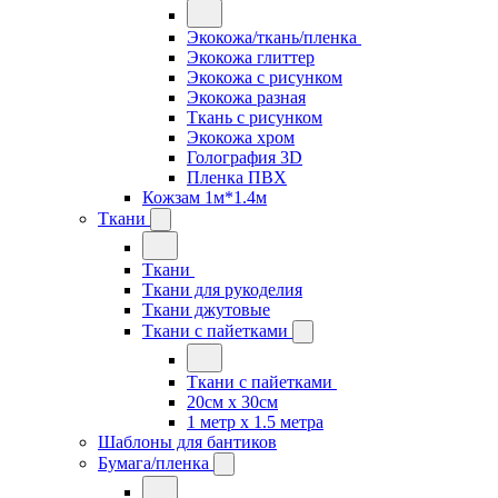
Экокожа/ткань/пленка
Экокожа глиттер
Экокожа с рисунком
Экокожа разная
Ткань с рисунком
Экокожа хром
Голография 3D
Пленка ПВХ
Кожзам 1м*1.4м
Ткани
Ткани
Ткани для рукоделия
Ткани джутовые
Ткани с пайетками
Ткани с пайетками
20см х 30см
1 метр х 1.5 метра
Шаблоны для бантиков
Бумага/пленка