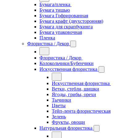
Бумага/пленка
Бумага тишью
Бумага Гофрированная
Бумага крафт (двухсторонняя)
Бумага для скрапбукинга
Бумага упаковочная
Пленка
Флористика / Декор
Флористика / Декор
Колокольчики/Бубенчики
Искусственная флористика
Искусственная флористика
Ветки, стебли, шишки
Ягоды, грибы, орехи
Тычинки
Цветы
Тейп-лента флористическая
Зелень
Фрукты, овощи
Натуральная флористика