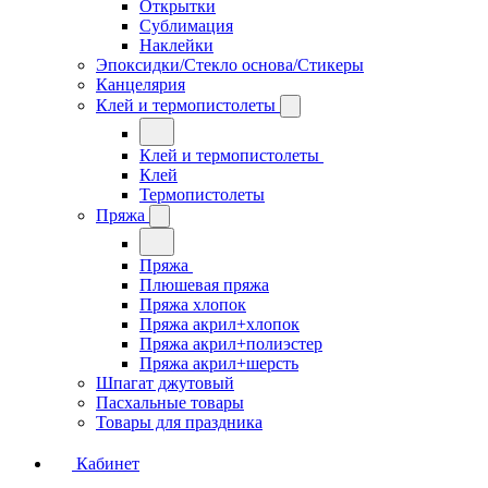
Открытки
Сублимация
Наклейки
Эпоксидки/Стекло основа/Стикеры
Канцелярия
Клей и термопистолеты
Клей и термопистолеты
Клей
Термопистолеты
Пряжа
Пряжа
Плюшевая пряжа
Пряжа хлопок
Пряжа акрил+хлопок
Пряжа акрил+полиэстер
Пряжа акрил+шерсть
Шпагат джутовый
Пасхальные товары
Товары для праздника
Кабинет