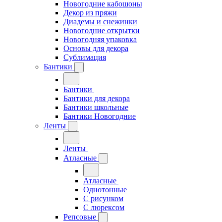
Новогодние кабошоны
Декор из пряжи
Диадемы и снежинки
Новогодние открытки
Новогодняя упаковка
Основы для декора
Сублимация
Бантики
Бантики
Бантики для декора
Бантики школьные
Бантики Новогодние
Ленты
Ленты
Атласные
Атласные
Однотонные
С рисунком
С люрексом
Репсовые