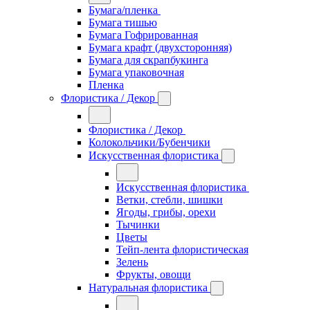
Бумага/пленка
Бумага тишью
Бумага Гофрированная
Бумага крафт (двухсторонняя)
Бумага для скрапбукинга
Бумага упаковочная
Пленка
Флористика / Декор
Флористика / Декор
Колокольчики/Бубенчики
Искусственная флористика
Искусственная флористика
Ветки, стебли, шишки
Ягоды, грибы, орехи
Тычинки
Цветы
Тейп-лента флористическая
Зелень
Фрукты, овощи
Натуральная флористика