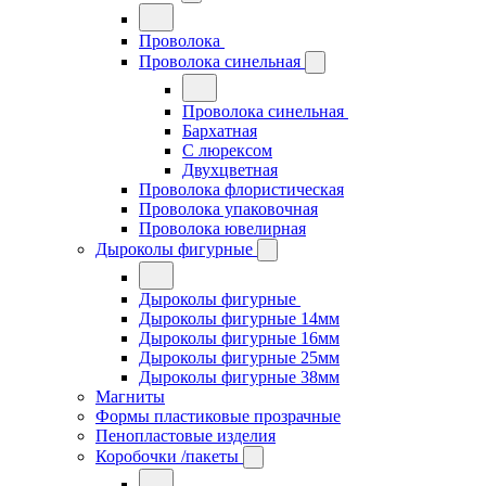
Проволока
Проволока синельная
Проволока синельная
Бархатная
С люрексом
Двухцветная
Проволока флористическая
Проволока упаковочная
Проволока ювелирная
Дыроколы фигурные
Дыроколы фигурные
Дыроколы фигурные 14мм
Дыроколы фигурные 16мм
Дыроколы фигурные 25мм
Дыроколы фигурные 38мм
Магниты
Формы пластиковые прозрачные
Пенопластовые изделия
Коробочки /пакеты