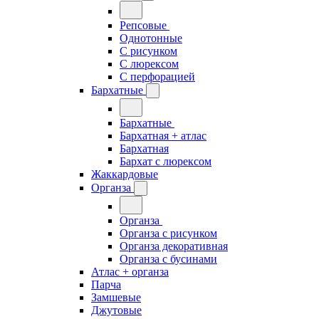
Репсовые
Однотонные
С рисунком
С люрексом
С перфорацией
Бархатные
Бархатные
Бархатная + атлас
Бархатная
Бархат с люрексом
Жаккардовые
Органза
Органза
Органза с рисунком
Органза декоративная
Органза с бусинами
Атлас + органза
Парча
Замшевые
Джутовые