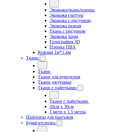
Экокожа/ткань/пленка
Экокожа глиттер
Экокожа с рисунком
Экокожа разная
Ткань с рисунком
Экокожа хром
Голография 3D
Пленка ПВХ
Кожзам 1м*1.4м
Ткани
Ткани
Ткани для рукоделия
Ткани джутовые
Ткани с пайетками
Ткани с пайетками
20см х 30см
1 метр х 1.5 метра
Шаблоны для бантиков
Бумага/пленка