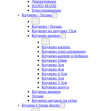
Декоративные
HAND MADE
Плиссированные
Кружево / Тесьма
Кружево / Тесьма
Кружево на шпульке 15см
Кружево капрон
Кружево капрон
Кружево плиссированное
Кружево-капрон в бобинах
Кружево 16мм
Кружево 3см
Кружево 4см
Кружево 4,5см
Кружево 5см
Кружево 5,5см
Кружево радуга
Кружево вязаное
Тесьма
Кружево ажурное на сетке
Бусины,Стразы,Бисер