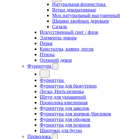
Натуральная флористика
Ветки декоративные
Мох натуральный высушенный
Шишки хвойных деревьев
Сизаль
Искусственный снег / флок
Элементы декора
Перья
Кристаллы, камни, песок
Птицы
Осенний декор
Фурнитура
Фурнитура
Фурнитура для бижутерии
Леска, Нить-резинка
Шнур для украшений
Проволока ювелирная
Фурнитура для заколок
Фурнитура для значков /брелоков
Фурнитура для ободков
Фурнитура для резинок
Шапочки для бусин
Проволока