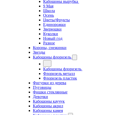
Кабошоны вырубка
9 Мая
Школа
Осень
Цветы/Фрукты
Единорожки
Зверюшки
Куколки
Новый год
Разное
Короны, снежинки
Звезды
Кабошоны флоризель
Кабошоны флоризель
Флоризель металл
Флоризель пластик
Фигурки из дерева
Пуговицы
Фишки стеклянные
Девочки
Кабошоны каучук
Кабошоны акрил
Кабошоны камея