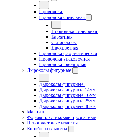
Проволока
Проволока синельная
Проволока синельная
Бархатная
С люрексом
Двухцветная
Проволока флористическая
Проволока упаковочная
Проволока ювелирная
Дыроколы фигурные
Дыроколы фигурные
Дыроколы фигурные 14мм
Дыроколы фигурные 16мм
Дыроколы фигурные 25мм
Дыроколы фигурные 38мм
Магниты
Формы пластиковые прозрачные
Пенопластовые изделия
Коробочки /пакеты