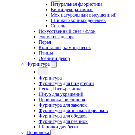
Натуральная флористика
Ветки декоративные
Мох натуральный высушенный
Шишки хвойных деревьев
Сизаль
Искусственный снег / флок
Элементы декора
Перья
Кристаллы, камни, песок
Птицы
Осенний декор
Фурнитура
Фурнитура
Фурнитура для бижутерии
Леска, Нить-резинка
Шнур для украшений
Проволока ювелирная
Фурнитура для заколок
Фурнитура для значков /брелоков
Фурнитура для ободков
Фурнитура для резинок
Шапочки для бусин
Проволока