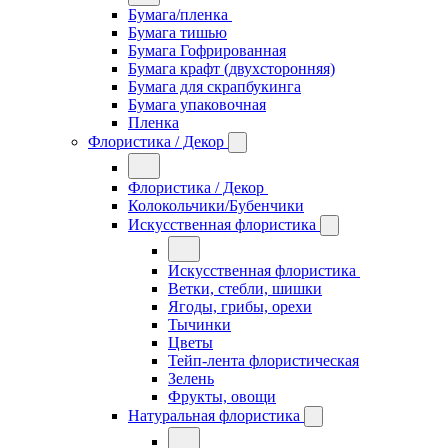
Бумага/пленка
Бумага тишью
Бумага Гофрированная
Бумага крафт (двухсторонняя)
Бумага для скрапбукинга
Бумага упаковочная
Пленка
Флористика / Декор
Флористика / Декор
Колокольчики/Бубенчики
Искусственная флористика
Искусственная флористика
Ветки, стебли, шишки
Ягоды, грибы, орехи
Тычинки
Цветы
Тейп-лента флористическая
Зелень
Фрукты, овощи
Натуральная флористика