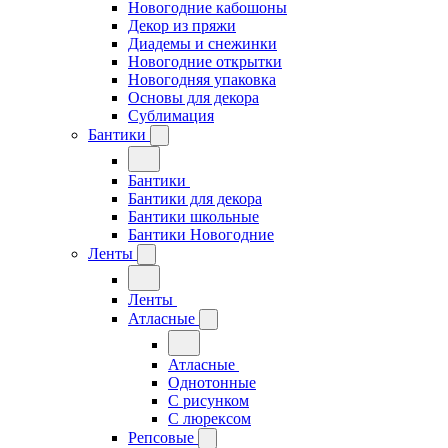
Новогодние кабошоны
Декор из пряжи
Диадемы и снежинки
Новогодние открытки
Новогодняя упаковка
Основы для декора
Сублимация
Бантики
Бантики
Бантики для декора
Бантики школьные
Бантики Новогодние
Ленты
Ленты
Атласные
Атласные
Однотонные
С рисунком
С люрексом
Репсовые