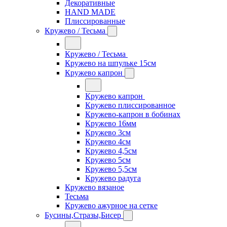
Декоративные
HAND MADE
Плиссированные
Кружево / Тесьма
Кружево / Тесьма
Кружево на шпульке 15см
Кружево капрон
Кружево капрон
Кружево плиссированное
Кружево-капрон в бобинах
Кружево 16мм
Кружево 3см
Кружево 4см
Кружево 4,5см
Кружево 5см
Кружево 5,5см
Кружево радуга
Кружево вязаное
Тесьма
Кружево ажурное на сетке
Бусины,Стразы,Бисер