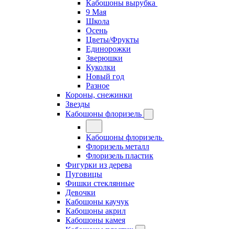
Кабошоны вырубка
9 Мая
Школа
Осень
Цветы/Фрукты
Единорожки
Зверюшки
Куколки
Новый год
Разное
Короны, снежинки
Звезды
Кабошоны флоризель
Кабошоны флоризель
Флоризель металл
Флоризель пластик
Фигурки из дерева
Пуговицы
Фишки стеклянные
Девочки
Кабошоны каучук
Кабошоны акрил
Кабошоны камея