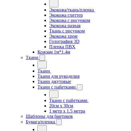
Экокожа/ткань/пленка
Экокожа глиттер
Экокожа с рисунком
Экокожа разная
Ткань с рисунком
Экокожа хром
Голография 3D
Пленка ПВХ
Кожзам 1м*1.4м
Ткани
Ткани
Ткани для рукоделия
Ткани джутовые
Ткани с пайетками
Ткани с пайетками
20см х 30см
1 метр х 1.5 метра
Шаблоны для бантиков
Бумага/пленка