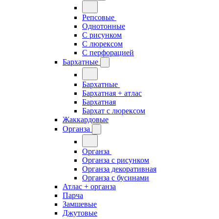
Репсовые
Однотонные
С рисунком
С люрексом
С перфорацией
Бархатные
Бархатные
Бархатная + атлас
Бархатная
Бархат с люрексом
Жаккардовые
Органза
Органза
Органза с рисунком
Органза декоративная
Органза с бусинами
Атлас + органза
Парча
Замшевые
Джутовые