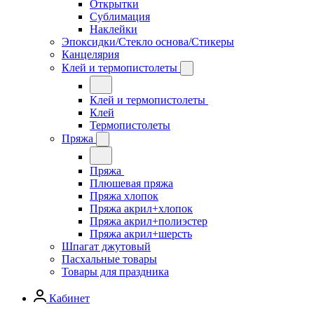
Открытки
Сублимация
Наклейки
Эпоксидки/Стекло основа/Стикеры
Канцелярия
Клей и термопистолеты
Клей и термопистолеты
Клей
Термопистолеты
Пряжа
Пряжа
Плюшевая пряжа
Пряжа хлопок
Пряжа акрил+хлопок
Пряжа акрил+полиэстер
Пряжа акрил+шерсть
Шпагат джутовый
Пасхальные товары
Товары для праздника
Кабинет